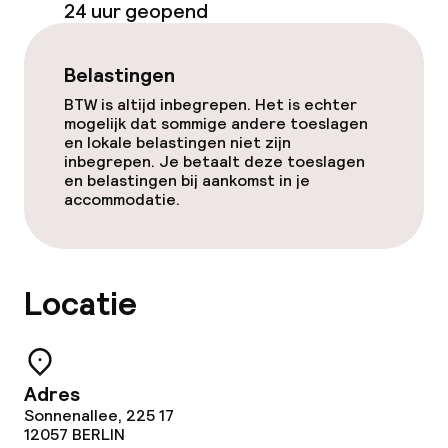
24 uur geopend
Spacentrum
Massage
Belastingen
BTW is altijd inbegrepen. Het is echter
Fitnessruimte / gym
mogelijk dat sommige andere toeslagen
en lokale belastingen niet zijn
inbegrepen. Je betaalt deze toeslagen
Entertainment
en belastingen bij aankomst in je
accommodatie.
Gratis wifi
Tuin
Locatie
Terras
Eet- en drinkgelegenheden
Adres
Sonnenallee, 225 17
12057
BERLIN
Restaurant