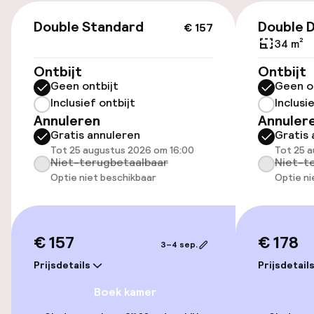
€ 157
Parkeergelegenheid op eigen terrein
Double Standard
Double 
€ 157
(binnen)
34 m²
€ 25,00 per dag
Ontbijt
Ontbijt
Geen ontbijt
Geen o
Openbaar parkeren
Inclusief ontbijt
Inclusi
Annuleren
Annuler
Oplaadpunt elektrische auto op
Gratis annuleren
Gratis 
locatie
Tot 25 augustus 2026 om 16:00
Tot 25 
Niet-terugbetaalbaar
Niet-t
Fietsenstalling
Optie niet beschikbaar
Optie ni
Fietsverhuur
Fietsen beschikbaar
€ 157
€ 178
3–4 sep.
Prijsdetails
Prijsdetail
Toegankelijkheid
Boek kamer