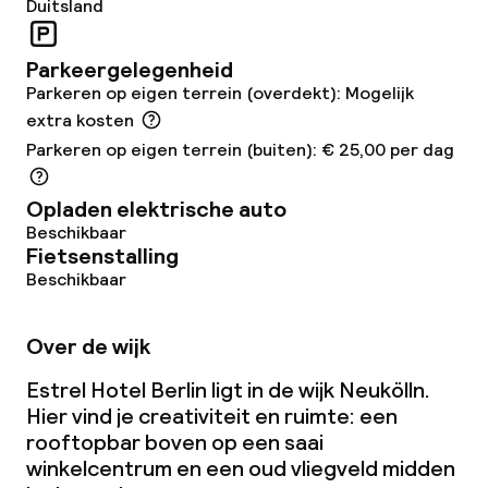
Duitsland
Bar
Parkeergelegenheid
Parkeren op eigen terrein (overdekt): Mogelijk
Eet- en drinkdiensten
extra kosten
Parkeren op eigen terrein (buiten): € 25,00 per dag
Ontbijtbuffet
Opladen elektrische auto
Lunch à la carte
Beschikbaar
Fietsenstalling
Lunch, vast menu
Beschikbaar
Diner à la carte
Over de wijk
Diner, vast menu
Estrel Hotel Berlin ligt in de wijk Neukölln.
Hier vind je creativiteit en ruimte: een
Roomservice
rooftopbar boven op een saai
winkelcentrum en een oud vliegveld midden