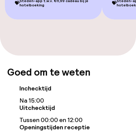
Overal rolstoeltoegankelijk
Steden-app t.w.v. €11,99 cadeau bij je
Steden-app
💝
💝
hotelboeking
hotelboek
Lift
Voor toegankelijkheid
geoptimaliseerde kamers beschikbaar
Kamers
Goed om te weten
Voor toegankelijkheid
geoptimaliseerde kamers beschikbaar
Inchecktijd
Zwemmen & wellness
Na 15:00
Uitchecktijd
Solarium
Tussen 00:00 en 12:00
Stoombad
Openingstijden receptie