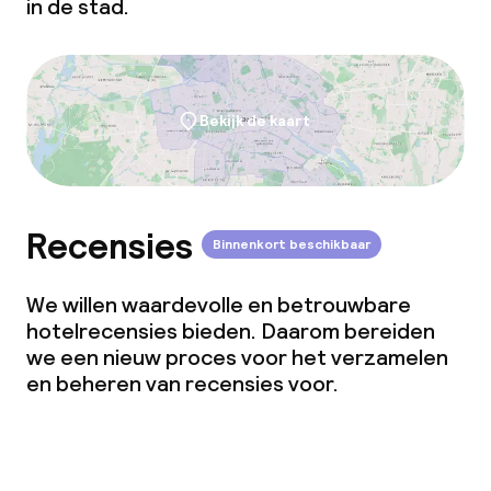
in de stad.
Dieetopties
Glutenvrije opties
Vegetarische opties
Bekijk de kaart
Faciliteiten en diensten voor kinderen
Recensies
Babysitservice
Binnenkort beschikbaar
We willen waardevolle en betrouwbare
Schoonmaakvoorzieningen
hotelrecensies bieden. Daarom bereiden
we een nieuw proces voor het verzamelen
Wasservice
en beheren van recensies voor.
Zakelijke faciliteiten