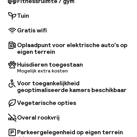
Fitnessruimte / gym
met heldere en natuurlijke tinten. Elke kamer is
voorzien van satelliet-tv, een bureau,
Tuin
airconditioning, een minibar en een haardroger.
Dit hotel biedt een verscheidenheid aan
Gratis wifi
restaurants en bars waar gasten kunnen
genieten van internationale gerechten en
drankjes.
Oplaadpunt voor elektrische auto's op
eigen terrein
Huisdieren toegestaan
Mogelijk extra kosten
Voor toegankelijkheid
geoptimaliseerde kamers beschikbaar
Vegetarische opties
Overal rookvrij
Parkeergelegenheid op eigen terrein