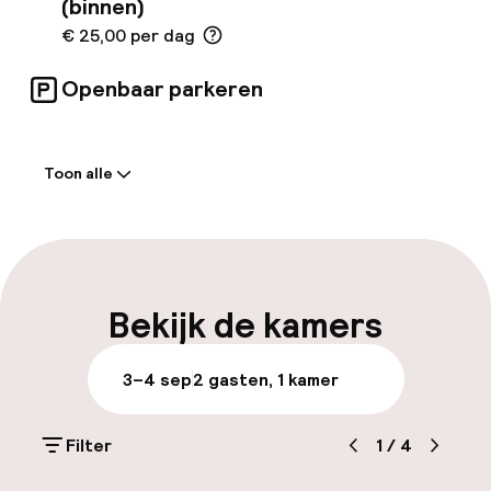
(binnen)
€ 25,00 per dag
Openbaar parkeren
Welkom
Toon alle
Receptie: 24 uur geopend
Meertalige medewerkers
Bagageruimte
Bekijk de kamers
Parkeren & mobiliteit
3–4 sep
2 gasten, 1 kamer
Parkeergelegenheid op eigen terrein
(buiten)
Filter
1
/
4
Mogelijk extra kosten