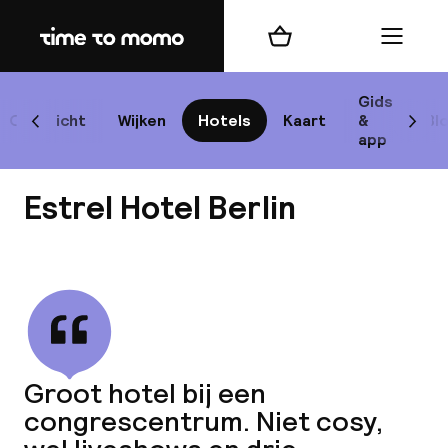
Home
Winkelmand
Menu
Be
Gids
Overzicht
Wijken
Hotels
Kaart
&
Bl
Scroll naar links
Scrol
app
B
Estrel Hotel Berlin
Bekijk alle
best
Reisi
Groot hotel bij een
congrescentrum. Niet cosy,
We