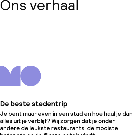
Ons verhaal
Conferentieruimte
Vergaderruimte
Over ons
Beleid
Overal rookvrij
Kleine huisdieren toegestaan (minder
dan de 5 kg)
De beste stedentrip
Je bent maar even in een stad en hoe haal je dan
alles uit je verblijf? Wij zorgen dat je onder
andere de leukste restaurants, de mooiste