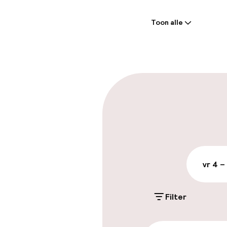
Welkom
Toon alle
Receptie: 24 
Meertalige m
Parkeren & mob
Parkeergelege
terrein (buite
XEU 19,00 per da
vr 4 –
Openbaar par
Filter
Toegankelijkhe