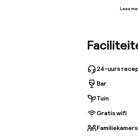
Lees me
Informa
Profitee
Markt en
ruime ka
Facilitei
voorzien 
rest van
attracti
WiFi of 
tussen d
24-uurs recep
kortings
Bar
Tuin
Gratis wifi
Familiekamers