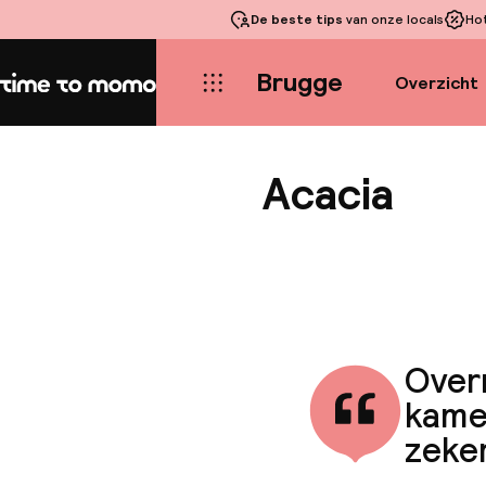
De beste tips
van onze locals
Ho
Brugge
Overzicht
Home
Acacia
Overn
kame
zeker