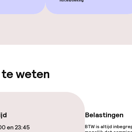
hotelboeking
gelegenheden
iensten
 te weten
orzieningen
ijd
Belastingen
00 en 23:45
BTW is altijd inbegre