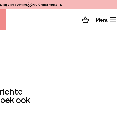
 bij elke boeking
100%
onafhankelijk
Menu
Winkelmand
Bekijk de kamers
 alle 40 foto’s
erichte
zoek ook