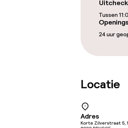
Uitcheck
Overal rookvri
Tussen 11:
Openings
24 uur ge
Locatie
Adres
Korte Zilverstraat 5, 