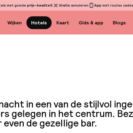
tels met goede
prijs-kwaliteit
Gratis
annuleren
App
met routes cadeau
Wijken
Hotels
Kaart
Gids & app
Blogs
Bekijk
acht in een van de stijlvol ing
rs gelegen in het centrum. Be
 even de gezellige bar.