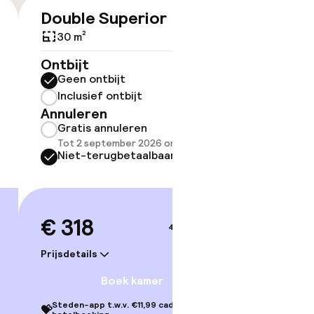
Double Superior
€ 318
30 m²
Ontbijt
ov
Geen ontbijt
Inclusief ontbijt
Somm
Annuleren
besch
Gratis annuleren
overe
Tot 2 september 2026 om 21:59
Too
Niet-terugbetaalbaar
€ 318
4–5 sep.
Prijsdetails
Boek kamer
Steden-app t.w.v. €11,99 cadeau bij je
💝