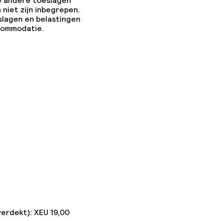
e andere toeslagen
 niet zijn inbegrepen.
slagen en belastingen
ccommodatie.
verdekt): XEU 19,00