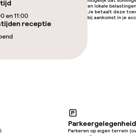
mogelijk dat sommig
tijd
en lokale belastingen
Je betaalt deze toe
j
00 en 11:00
bij aankomst in je a
tijden receptie
opend
Parkeergelegenheid
5
Parkeren op eigen terrein (o