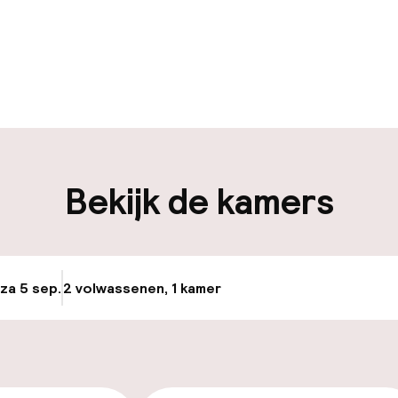
uur geopend
Bagageruimte
edewerkers
iliteit
Bekijk de kamers
nheid op eigen
Fietsverhuur
n)
g
 za 5 sep.
2 volwassenen, 1 kamer
Update beschikba
keren
id