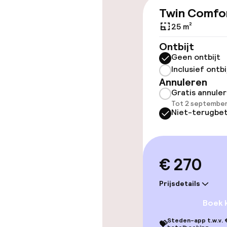
Twin Comfo
Overal rolstoe
25 m²
Lift
Ontbijt
Geen ontbijt
Inclusief ontbi
Annuleren
Kamers
Gratis annule
Tot 2 september
Familiekamers
Niet-terugbet
Entertainment
€ 270
Gratis wifi
Prijsdetails
Tuin
Boek 
Steden-app t.w.v. €
💝