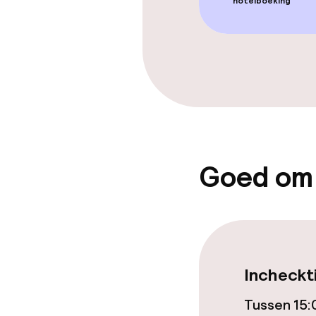
hotelboeking
Eet- en drink
Bar
Eet- en drinkd
Ontbijtbuffet
Goed om
Schoonmaakvo
Wasservice
Incheckt
Tussen 15:
Beleid