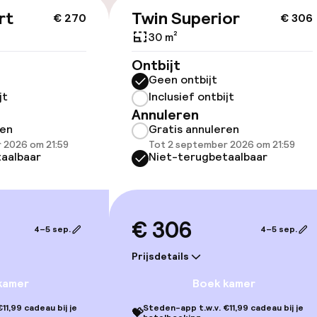
rt
Twin Superior
€ 270
€ 306
ltoegankelijk
30 m²
Ontbijt
Geen ontbijt
jt
Inclusief ontbijt
Annuleren
ren
Gratis annuleren
 2026 om 21:59
Tot 2 september 2026 om 21:59
 beschikbaar
aalbaar
Niet-terugbetaalbaar
€ 306
4–5 sep.
4–5 sep.
Terras
Prijsdetails
kamer
Boek kamer
11,99 cadeau bij je
Steden-app t.w.v. €11,99 cadeau bij je
💝