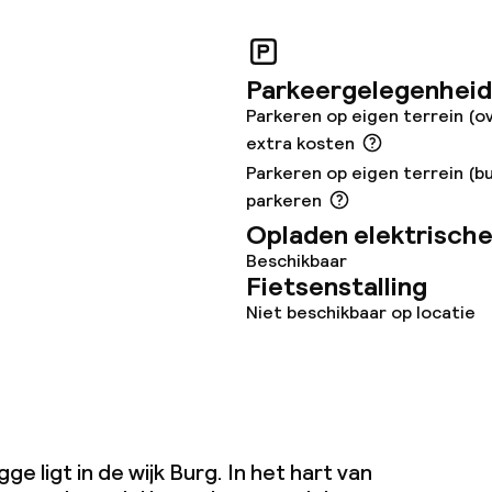
j
Parkeergelegenheid
eesten of andere
Parkeren op eigen terrein (o
toegestaan
extra kosten
Parkeren op eigen terrein (bu
parkeren
Opladen elektrische
Beschikbaar
Fietsenstalling
Niet beschikbaar op locatie
e ligt in de wijk Burg. In het hart van