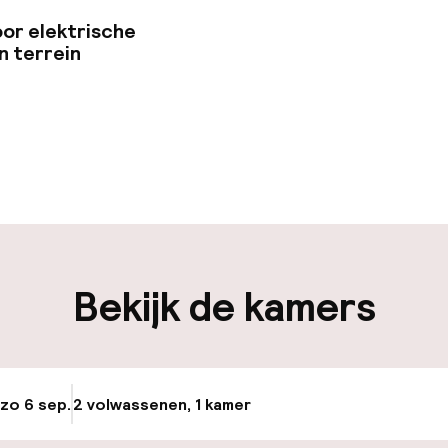
or elektrische
n terrein
uur geopend
Bagageruimte
edewerkers
iliteit
Bekijk de kamers
nheid op eigen
Oplaadpunt elek
n)
locatie
osten
Luchthavenshut
 zo 6 sep.
2 volwassenen, 1 kamer
Update beschikba
nheid op eigen
Fietsverhuur
n)