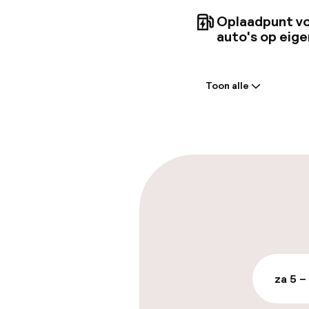
Oplaadpunt vo
auto's op eige
Welkom
Toon alle
Receptie: 24 
Meertalige m
Parkeren & mob
Parkeergelege
terrein (buite
Mogelijk extra k
za 5 –
Parkeergelege
terrein (binne