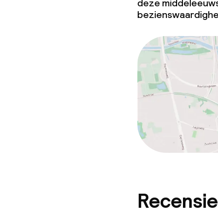
deze middeleeuwse
bezienswaardighe
Recensie