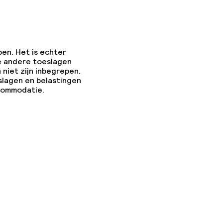
pen. Het is echter
e andere toeslagen
 niet zijn inbegrepen.
slagen en belastingen
ccommodatie.