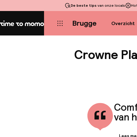
De beste tips
van onze locals
Ho
Brugge
Overzicht
Home
Crowne Pla
Comf
van 
Lees me