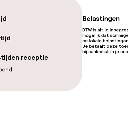
Diner à la carte
te
Roomservice
ijd
Belastingen
BTW is altijd inbegre
mogelijk dat sommig
tijd
orzieningen
en lokale belastingen
Je betaalt deze toe
bij aankomst in je a
tijden receptie
opend
teiten
uimte
te