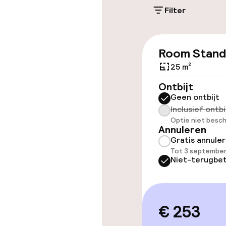
Filter
Gratis parkeren
Openbaar par
Room Stand
25 m²
Toegankelijkhe
Ontbijt
Geen ontbijt
Overal rolstoe
Inclusief ontbi
Optie niet besch
Lift
Annuleren
Gratis annule
Tot 3 september
Niet-terugbet
Zwemmen & we
Zoetwater b
€ 253
Verwarmd bi