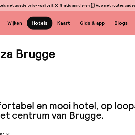
tels met goede
prijs-kwaliteit
Gratis
annuleren
App
met routes cadeau
Wijken
Hotels
Kaart
Gids & app
Blogs
za Brugge
Bekijk
ortabel en mooi hotel, op loo
het centrum van Brugge.
er