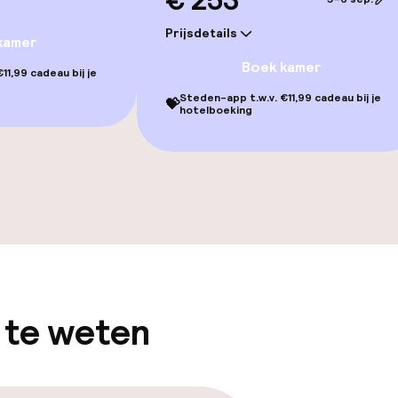
€ 253
Prijsdetails
kamer
Boek kamer
11,99 cadeau bij je
Steden-app t.w.v. €11,99 cadeau bij je
💝
hotelboeking
gelegenheden
 te weten
iensten