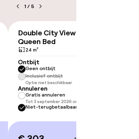
1
/
5
baar
Double City View
Double
€ 303
Queen Bed
Bed
24 m²
24 m²
Ontbijt
Ontbijt
Geen ontbijt
Geen 
Inclusief ontbijt
Inclus
Optie niet beschikbaar
Optie 
Annuleren
Annule
Gratis annuleren
Grati
Tot 3 september 2026 om 21:59
Tot 3 
Niet-terugbetaalbaar
Niet-
 gym
5–6 sep.