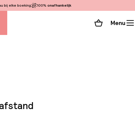
 bij elke boeking
100%
onafhankelijk
Menu
Winkelmand
Bekijk de kamers
 alle 94 foto’s
pafstand