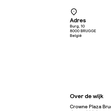
Beleid
Overal rookvri
Adres
Vrijgezellenf
Burg, 10
8000
feesten niet 
BRUGGE
België
Over de wijk
Crowne Plaza Brugg