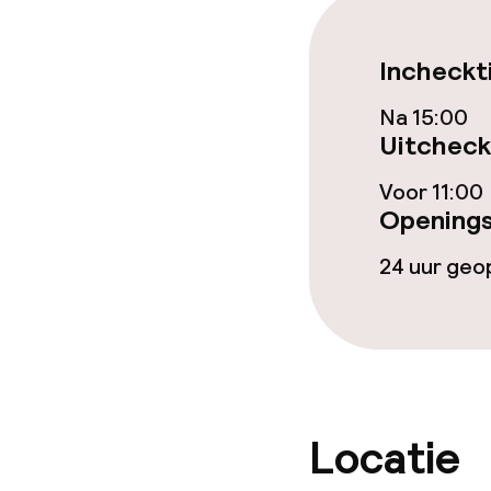
Ontbijtbuffet
Lunch à la car
Incheckt
Na 15:00
Uitcheck
Schoonmaakvo
Voor 11:00
Wasservice
Openings
24 uur ge
Zakelijke facili
Conferentier
Vergaderruim
Locatie