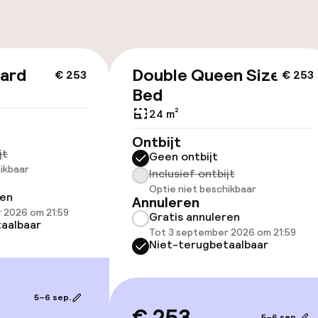
Fietsen beschik
keren
ard
Double Queen Size
€ 253
€ 253
Bed
id
24 m²
Ontbijt
ltoegankelijk
jt
Geen ontbijt
ikbaar
Inclusief ontbijt
Optie niet beschikbaar
ren
Annuleren
 2026 om 21:59
Gratis annuleren
aalbaar
Tot 3 september 2026 om 21:59
llness
Niet-terugbetaalbaar
innenzwembad
Spacentrum
5–6 sep.
nnenzwembad
Fitnessruimte /
5–6 sep.