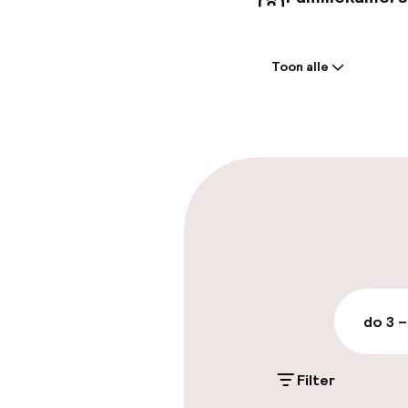
Welkom
Toon alle
Receptie: 24 
Express check
Parkeren & mob
Parkeergelege
terrein (buite
€ 15,00 per dag
do 3 –
Openbaar par
Filter