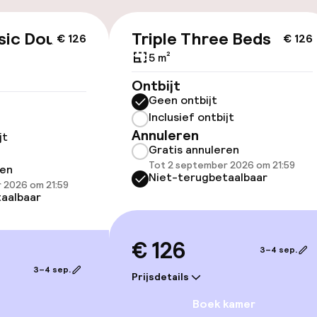
id
sic Double
Triple Three Beds
€ 126
€ 126
ltoegankelijk
Voor toegankelij
geoptimaliseerd
5 m²
beschikbaar
Ontbijt
Geen ontbijt
Inclusief ontbijt
Annuleren
jt
Gratis annuleren
Tot 2 september 2026 om 21:59
ren
Niet-terugbetaalbaar
 2026 om 21:59
aalbaar
 beschikbaar
lijkheid
€ 126
erde kamers
3–4 sep.
3–4 sep.
Prijsdetails
Boek kamer