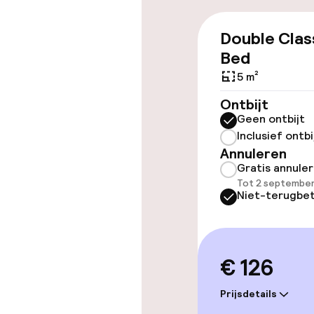
Toegankelijkhe
Double Clas
Overal rolstoe
Bed
Lift
5 m²
Ontbijt
Geen ontbijt
Inclusief ontbi
Annuleren
Kamers
Gratis annule
Tot 2 september
Niet-terugbet
Familiekamers
Voor toeganke
geoptimalise
beschikbaar
€ 126
Prijsdetails