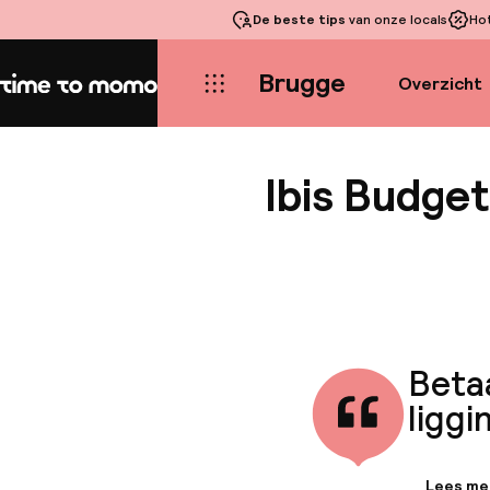
De beste tips
van onze locals
Ho
Brugge
Overzicht
Home
Ibis Budge
Betaa
liggi
Lees me