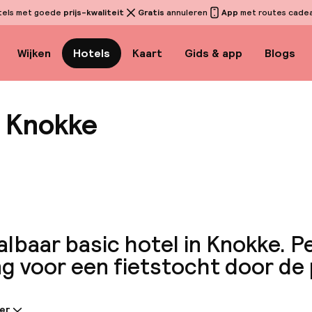
tels met goede
prijs-kwaliteit
Gratis
annuleren
App
met routes cadeau
Wijken
Hotels
Kaart
Gids & app
Blogs
t Knokke
Bekijk 
lbaar basic hotel in Knokke. P
ng voor een fietstocht door de
er