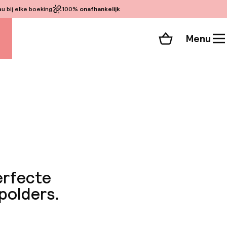
 bij elke boeking
100%
onafhankelijk
Menu
Winkelmand
Bekijk de kamers
alle 56 foto’s
erfecte
 polders.