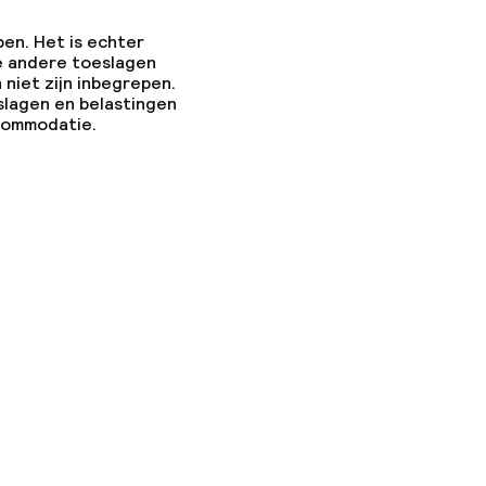
pen. Het is echter
e andere toeslagen
 niet zijn inbegrepen.
slagen en belastingen
ccommodatie.