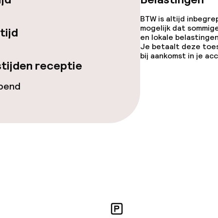
BTW is altijd inbegre
mogelijk dat sommig
tijd
j
en lokale belastingen
Je betaalt deze toe
eren toegestaan
bij aankomst in je a
tijden receptie
 5 kg)
opend