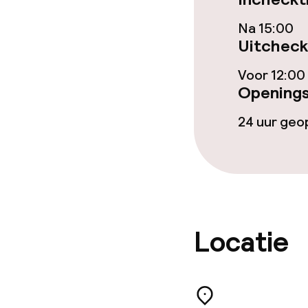
Beleid
Na 15:00
Uitcheck
Overal rookvri
Voor 12:00
Kleine huisdi
Openings
(minder dan de
24 uur ge
Locatie