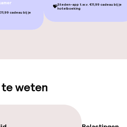
kamer
Steden-app t.w.v. €11,99 cadeau bij je
💝
hotelboeking
11,99 cadeau bij je
Terras
Zonneterras
gelegenheden
 te weten
iensten
ijd
Belastingen