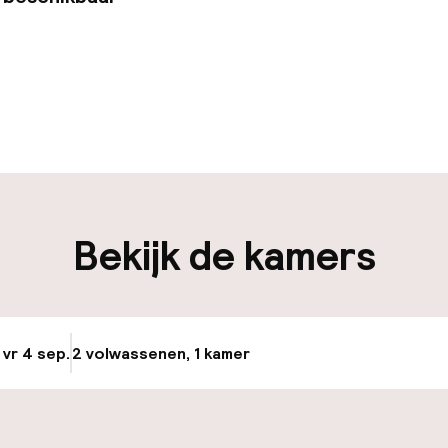
uur geopend
Bagageruimte
-in mogelijk
iliteit
Bekijk de kamers
nheid op eigen
Fietsverhuur
n)
 vr 4 sep.
2 volwassenen, 1 kamer
Update beschikba
keren