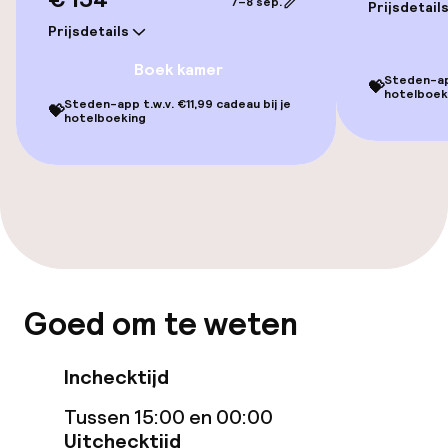
7–8 sep.
Prijsdetail
Entertainment
Prijsdetails
Boek kamer
Gratis wifi
Steden-app
💝
hotelboek
Steden-app t.w.v. €11,99 cadeau bij je
💝
Tuin
hotelboeking
Terras
Nachtclub
Eet- en drinkgelegenheden
Goed om te weten
Bar
Inchecktijd
Eet- en drinkdiensten
Tussen 15:00 en 00:00
Uitchecktijd