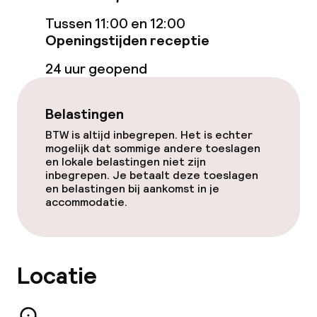
Ontbijtbuffet
Tussen 11:00 en 12:00
Lunch à la carte
Openingstijden receptie
24 uur geopend
Lunch, vast menu
Dinerbuffet
Belastingen
BTW is altijd inbegrepen. Het is echter
Diner à la carte
mogelijk dat sommige andere toeslagen
en lokale belastingen niet zijn
Diner, vast menu
inbegrepen. Je betaalt deze toeslagen
en belastingen bij aankomst in je
accommodatie.
Roomservice
Schoonmaakvoorzieningen
Locatie
Wasservice