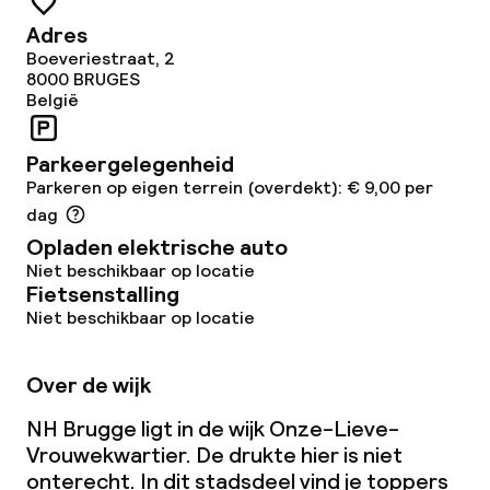
Zakelijke faciliteiten
Adres
Boeveriestraat, 2
Conferentieruimte
8000
BRUGES
België
Vergaderruimte
Parkeergelegenheid
Parkeren op eigen terrein (overdekt): € 9,00 per
Beleid
dag
Opladen elektrische auto
Kleine huisdieren toegestaan (minder
Niet beschikbaar op locatie
dan de 5 kg)
Fietsenstalling
Niet beschikbaar op locatie
Over de wijk
NH Brugge ligt in de wijk Onze-Lieve-
Vrouwekwartier. De drukte hier is niet
onterecht. In dit stadsdeel vind je toppers