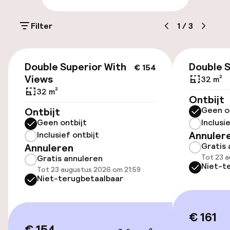
Parkeergelegenheid op eigen terrein
(buiten)
Filter
1
/
3
€ 9,00 per dag
€ 154
Openbaar parkeren
Double Superior With
Double 
€ 154
Views
32 m²
32 m²
Ontbijt
Toegankelijkheid
Geen o
Ontbijt
Geen ontbijt
Inclusi
Overal rolstoeltoegankelijk
Annuler
Inclusief ontbijt
Gratis 
Annuleren
Lift
Tot 23 a
Gratis annuleren
Niet-t
Tot 23 augustus 2026 om 21:59
Niet-terugbetaalbaar
Zwemmen & wellness
Fitnessruimte / gym
€ 161
€ 154