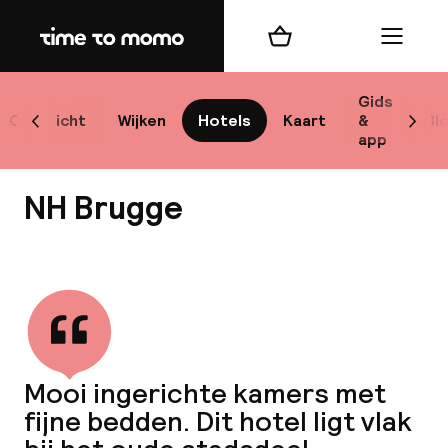
Home
Winkelmand
Menu
Br
Gids
Overzicht
Wijken
Hotels
Kaart
&
Bl
Scroll naar links
Scrol
app
B
NH Brugge
Bekijk alle
best
Reisi
Mooi ingerichte kamers met
fijne bedden. Dit hotel ligt vlak
We