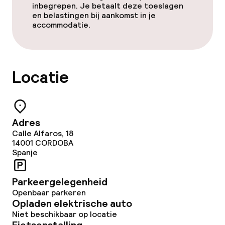
inbegrepen. Je betaalt deze toeslagen
en belastingen bij aankomst in je
accommodatie.
Zakelijke faciliteiten
Conferentieruimte
Locatie
Vergaderruimte
Beleid
Adres
Calle Alfaros, 18
Overal rookvrij
14001
CORDOBA
Spanje
Parkeergelegenheid
Openbaar parkeren
Opladen elektrische auto
Niet beschikbaar op locatie