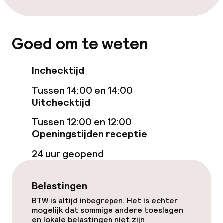
Eet- en drinkgelegenheden
Goed om te weten
Bar
Inchecktijd
Eet- en drinkdiensten
Tussen 14:00 en 14:00
Uitchecktijd
Ontbijtbuffet
Tussen 12:00 en 12:00
Openingstijden receptie
Faciliteiten en diensten voor kinderen
24 uur geopend
Babysitservice
Belastingen
Schoonmaakvoorzieningen
BTW is altijd inbegrepen. Het is echter
mogelijk dat sommige andere toeslagen
Wasservice
en lokale belastingen niet zijn