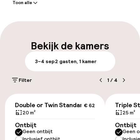
Toon alle
chef-kok. Een babybedje (tot 2 jaar) kost 10
Receptie: 24 uur geopend
euro per dag, inclusief btw.
Vroeg inchecken mogelijk
Meertalige medewerkers
Bekijk de kamers
Bagageruimte
3–4 sep
2 gasten, 1 kamer
Parkeren & mobiliteit
Filter
1
/
4
Openbaar parkeren
€ 62
Double or Twin Standard
Triple S
€ 62
Toegankelijkheid
20 m²
25 m²
Overal rolstoeltoegankelijk
Ontbijt
Ontbijt
Geen ontbijt
Geen o
Lift
Inclusief ontbijt
Inclusi