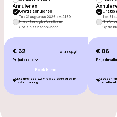
Annuleren
Annuler
Gratis annuleren
Gratis 
Zwemmen & wellness
Tot 31 augustus 2026 om 21:59
Tot 31 a
Niet-terugbetaalbaar
Niet-t
Optie niet beschikbaar
Optie ni
Ligstoelen
Parasols
€ 62
€ 86
3–4 sep.
Fitnessruimte / gym
Prijsdetails
Prijsdetail
Boek kamer
Entertainment
Steden-app t.w.v. €11,99 cadeau bij je
Steden-app
💝
💝
hotelboeking
hotelboek
Gratis wifi
Zonneterras
TV lounge