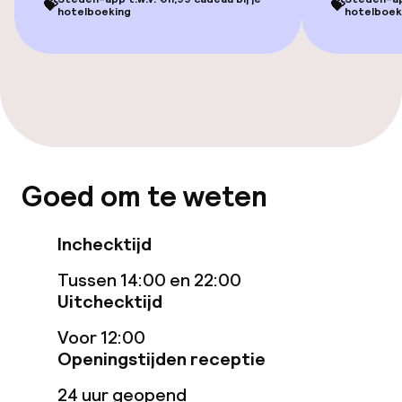
💝
💝
hotelboeking
hotelboek
Kamers
Voor toegankelijkheid
geoptimaliseerde kamers beschikbaar
Entertainment
Goed om te weten
Gratis wifi
Zonneterras
Inchecktijd
Tussen 14:00 en 22:00
TV lounge
Uitchecktijd
Voor 12:00
Eet- en drinkgelegenheden
Openingstijden receptie
Restaurant
24 uur geopend