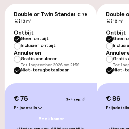
€ 75
Openbaar parkeren
Double or Twin Standard
Double o
€ 75
18 m²
18 m²
Luchthavenshuttle
Ontbijt
Ontbijt
Geen ontbijt
Geen o
Fietsenstalling
Inclusief ontbijt
Inclusi
Annuleren
Annuler
Fietsverhuur
Gratis annuleren
Gratis 
Tot 1 september 2026 om 21:59
Tot 1 s
Niet-terugbetaalbaar
Niet-t
Toegankelijkheid
Overal rolstoeltoegankelijk
€ 75
€ 86
3–4 sep.
Lift
Prijsdetails
Prijsdetail
Voor toegankelijkheid
Boek kamer
geoptimaliseerde kamers beschikbaar
Steden-app t.w.v. €11,99 cadeau bij je
Steden-app