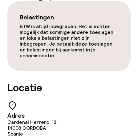
Bar
Belastingen
BTW is altijd inbegrepen. Het is echter
Eet- en drinkdiensten
mogelijk dat sommige andere toeslagen
en lokale belastingen niet zijn
Roomservice
inbegrepen. Je betaalt deze toeslagen
en belastingen bij aankomst in je
accommodatie.
Schoonmaakvoorzieningen
Wasservice
Locatie
Beleid
Adres
Overal rookvrij
Cardenal Herrero, 12
14003
CORDOBA
Spanje