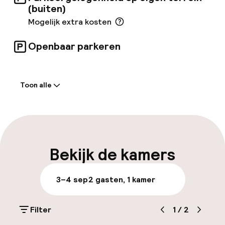
(buiten)
Mogelijk extra kosten
Openbaar parkeren
Welkom
Toon alle
Receptie: 24 uur geopend
Meertalige medewerkers
Bagageruimte
Bekijk de kamers
Parkeren & mobiliteit
3–4 sep
2 gasten, 1 kamer
Parkeergelegenheid op eigen terrein
(buiten)
Filter
1
/
2
Mogelijk extra kosten