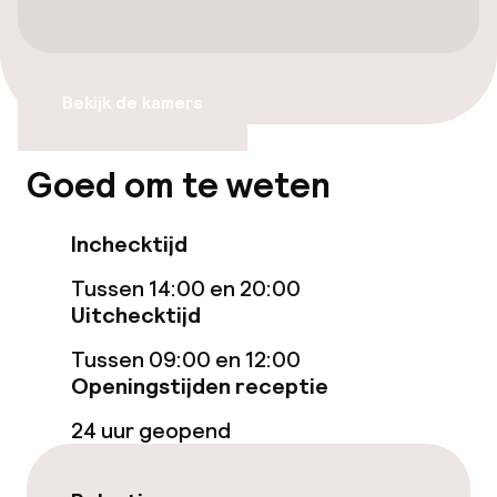
Voor toegankelijkheid
de Asunción kerk moeten de gasten de Villalta
geoptimaliseerde kamers beschikbaar
Straat en Balcón del Adarve nemen. Aan de
rechterkant is de Piloncillo Straat en aan het
einde van de straat vinden de gasten het
Zwemmen & wellness
hotel.
Bekijk de kamers
Ligstoelen
Goed om te weten
Turks stoombad (hamam)
Inchecktijd
Massage
Tussen 14:00 en 20:00
Uitchecktijd
Entertainment
Tussen 09:00 en 12:00
Gratis wifi
Openingstijden receptie
24 uur geopend
Zonneterras