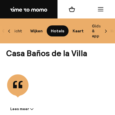
Home
Winkelmand
Menu
Có
Gids
Overzicht
Wijken
Hotels
Kaart
&
Bl
Scroll naar links
Scrol
app
B
Casa Baños de la Villa
Bekijk alle
best
Reisi
We
Lees meer
Informatie gedeeld door de