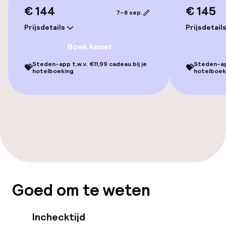
€ 144
€ 145
7–8 sep.
Toegankelijkheid
Prijsdetails
Prijsdetail
Overal rolstoeltoegankelijk
Boek kamer
Lift
Steden-app t.w.v. €11,99 cadeau bij je
Steden-app
💝
💝
hotelboeking
hotelboek
Voor toegankelijkheid
geoptimaliseerde kamers beschikbaar
Kamers
Voor toegankelijkheid
geoptimaliseerde kamers beschikbaar
Goed om te weten
Zwemmen & wellness
Inchecktijd
Privé zwembad