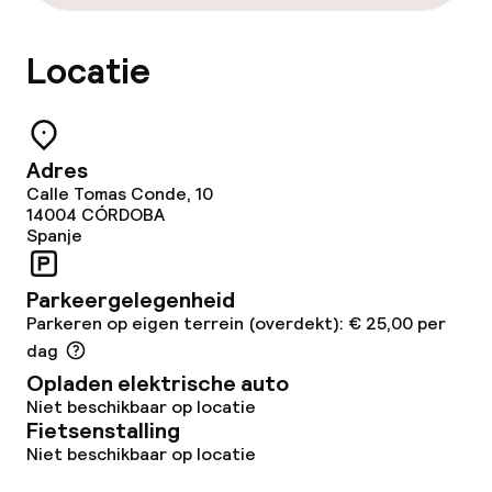
Tuin
Locatie
Terras
Zonneterras
Adres
Calle Tomas Conde, 10
Game-kamer
14004
CÓRDOBA
Spanje
Eet- en drinkgelegenheden
Parkeergelegenheid
Parkeren op eigen terrein (overdekt): € 25,00 per
Restaurant
dag
Opladen elektrische auto
Bar
Niet beschikbaar op locatie
Fietsenstalling
Niet beschikbaar op locatie
Eet- en drinkdiensten