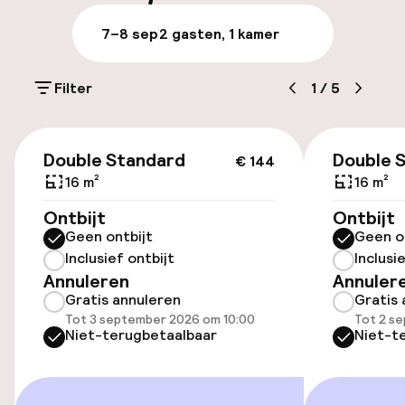
Bagageruimte
7–8 sep
2 gasten, 1 kamer
Parkeren & mobiliteit
Filter
1
/
5
Parkeergelegenheid op eigen terrein
(buiten)
€ 144
€ 25,00 per dag
Double Standard
Double 
€ 144
16 m²
16 m²
Parkeerservice
Ontbijt
Ontbijt
Geen ontbijt
Geen o
Openbaar parkeren
Inclusief ontbijt
Inclusi
Annuleren
Annuler
Luchthavenshuttle
Gratis annuleren
Gratis 
Tot 3 september 2026 om 10:00
Tot 2 s
Transferservice
Niet-terugbetaalbaar
Niet-t
Fietsverhuur