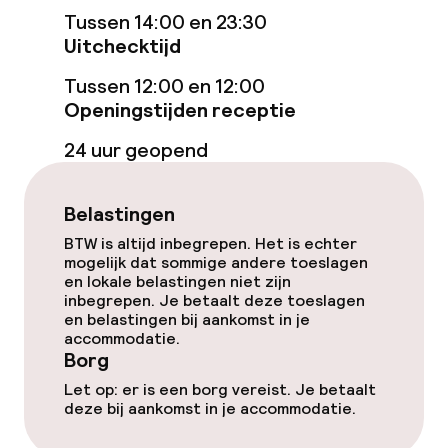
Tussen 14:00 en 23:30
Zoetwater buitenzwembad
Uitchecktijd
Tussen 12:00 en 12:00
Parasols
Openingstijden receptie
Hot tub
24 uur geopend
Solarium
Belastingen
Spacentrum
BTW is altijd inbegrepen. Het is echter
mogelijk dat sommige andere toeslagen
Massage
en lokale belastingen niet zijn
inbegrepen. Je betaalt deze toeslagen
en belastingen bij aankomst in je
Fitnessruimte / gym
accommodatie.
Borg
Let op: er is een borg vereist. Je betaalt
Entertainment
deze bij aankomst in je accommodatie.
Betaalde wifi