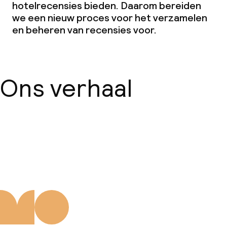
hotelrecensies bieden. Daarom bereiden
we een nieuw proces voor het verzamelen
en beheren van recensies voor.
Zakelijke faciliteiten
Conferentieruimte
Ons verhaal
Vergaderruimte
Beleid
Over ons
Borg bij aankomst
Overal rookvrij