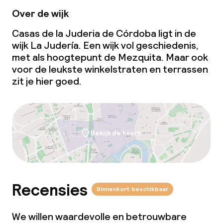
Ontbijtbuffet
Over de wijk
Casas de la Juderia de Córdoba ligt in de
Lunch à la carte
wijk La Judería. Een wijk vol geschiedenis,
met als hoogtepunt de Mezquita. Maar ook
Diner à la carte
voor de leukste winkelstraten en terrassen
zit je hier goed.
Roomservice
Faciliteiten en diensten voor kinderen
Bekijk de kaart
Babysitservice
Schoonmaakvoorzieningen
Recensies
Binnenkort beschikbaar
Wasfaciliteiten (wasmachine)
We willen waardevolle en betrouwbare
Wasservice