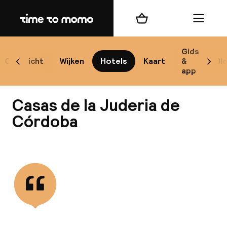
Home
Winkelmand
Menu
Có
Gids
Overzicht
Wijken
Hotels
Kaart
&
Bl
Scroll naar links
Scrol
app
B
Casas de la Juderia de
Córdoba
Bekijk alle
best
Reisi
We