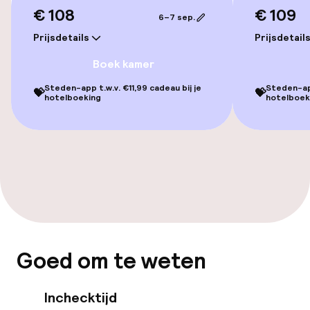
€ 108
€ 109
6–7 sep.
Toegankelijkheid
Prijsdetails
Prijsdetail
Overal rolstoeltoegankelijk
Boek kamer
Lift
Steden-app t.w.v. €11,99 cadeau bij je
Steden-app
💝
💝
hotelboeking
hotelboek
Voor toegankelijkheid
geoptimaliseerde kamers beschikbaar
Kamers
Voor toegankelijkheid
geoptimaliseerde kamers beschikbaar
Goed om te weten
Zwemmen & wellness
Inchecktijd
Privé zwembad