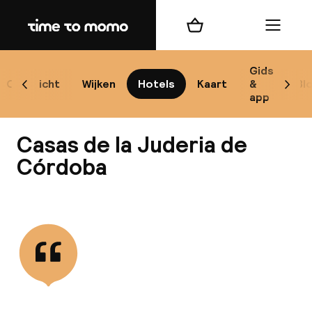
Home
Winkelmand
Menu
Có
Gids
Overzicht
Wijken
Hotels
Kaart
&
Bl
Scroll naar links
Scrol
app
B
Casas de la Juderia de
Córdoba
Bekijk alle
best
Reisi
We