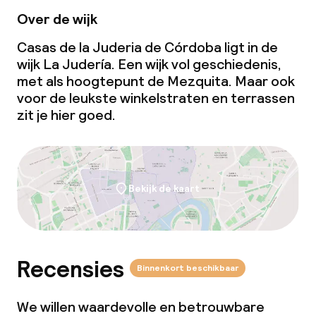
Ontbijtbuffet
Over de wijk
Casas de la Juderia de Córdoba ligt in de
Lunch à la carte
wijk La Judería. Een wijk vol geschiedenis,
met als hoogtepunt de Mezquita. Maar ook
Diner à la carte
voor de leukste winkelstraten en terrassen
zit je hier goed.
Roomservice
Faciliteiten en diensten voor kinderen
Bekijk de kaart
Babysitservice
Schoonmaakvoorzieningen
Recensies
Binnenkort beschikbaar
Wasfaciliteiten (wasmachine)
We willen waardevolle en betrouwbare
Wasservice