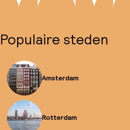
Populaire steden
Amsterdam
Rotterdam