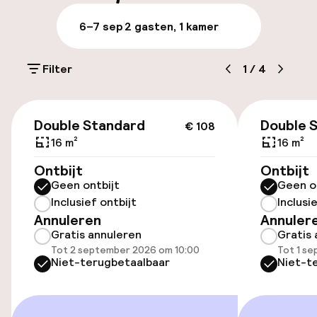
Bagageruimte
6–7 sep
2 gasten, 1 kamer
Parkeren & mobiliteit
Filter
1
/
4
Parkeergelegenheid op eigen terrein
(buiten)
€ 108
€ 25,00 per dag
Double Standard
Double 
€ 108
16 m²
16 m²
Parkeerservice
Ontbijt
Ontbijt
Geen ontbijt
Geen o
Openbaar parkeren
Inclusief ontbijt
Inclusi
Annuleren
Annuler
Luchthavenshuttle
Gratis annuleren
Gratis 
Tot 2 september 2026 om 10:00
Tot 1 s
Transferservice
Niet-terugbetaalbaar
Niet-t
Fietsverhuur