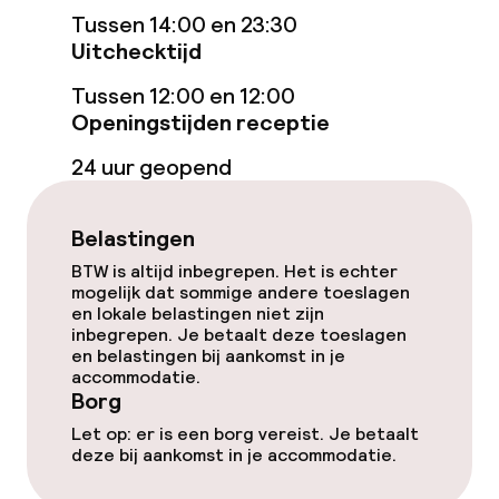
Tussen 14:00 en 23:30
Zoetwater buitenzwembad
Uitchecktijd
Tussen 12:00 en 12:00
Parasols
Openingstijden receptie
Hot tub
24 uur geopend
Solarium
Belastingen
Spacentrum
BTW is altijd inbegrepen. Het is echter
mogelijk dat sommige andere toeslagen
Massage
en lokale belastingen niet zijn
inbegrepen. Je betaalt deze toeslagen
en belastingen bij aankomst in je
Fitnessruimte / gym
accommodatie.
Borg
Let op: er is een borg vereist. Je betaalt
Entertainment
deze bij aankomst in je accommodatie.
Betaalde wifi