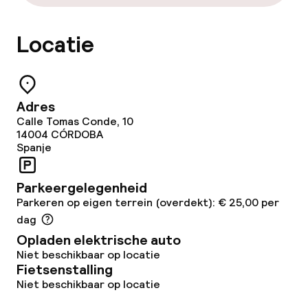
Tuin
Locatie
Terras
Zonneterras
Adres
Calle Tomas Conde, 10
Game-kamer
14004
CÓRDOBA
Spanje
Eet- en drinkgelegenheden
Parkeergelegenheid
Parkeren op eigen terrein (overdekt): € 25,00 per
Restaurant
dag
Opladen elektrische auto
Bar
Niet beschikbaar op locatie
Fietsenstalling
Niet beschikbaar op locatie
Eet- en drinkdiensten