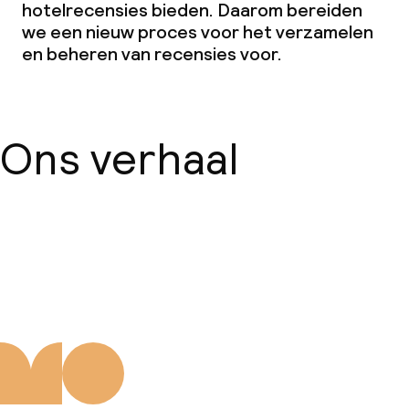
hotelrecensies bieden. Daarom bereiden
we een nieuw proces voor het verzamelen
en beheren van recensies voor.
Zakelijke faciliteiten
Conferentieruimte
Ons verhaal
Vergaderruimte
Beleid
Over ons
Borg bij aankomst
Overal rookvrij