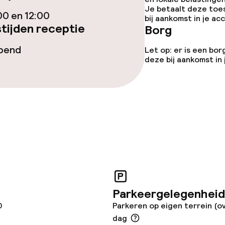
gelegenheden
Je betaalt deze toe
00 en 12:00
bij aankomst in je a
tijden receptie
Borg
opend
Let op: er is een bor
deze bij aankomst in
iensten
Diner à la carte
te
Roomservice
Parkeergelegenheid
 diensten voor kinderen
0
Parkeren op eigen terrein (o
dag
e