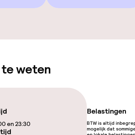
d
Solarium
uitenzwembad
Spacentrum
Massage
Fitnessruimte /
 te weten
Zonneterras
Game-kamer
ijd
Belastingen
00 en 23:30
BTW is altijd inbegre
mogelijk dat sommig
tijd
en lokale belastingen