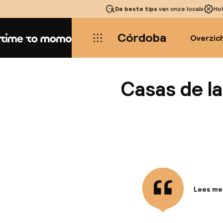
De beste tips
van onze locals
Ho
Córdoba
Overzic
Home
Casas de l
Lees me
Informa
Dit hote
meter va