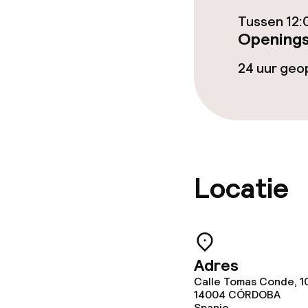
Eet- en drink
Tussen 12:
Openings
Restaurant
24 uur ge
Bar
Eet- en drinkd
Ontbijtbuffet
Locatie
Lunch à la car
Adres
Faciliteiten en
Calle Tomas Conde, 1
14004
CÓRDOBA
Babysitservic
Spanje