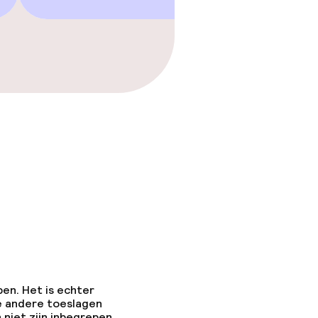
 gym
pen. Het is echter
e andere toeslagen
 niet zijn inbegrepen.