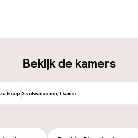
uur geopend
Meertalige med
en mogelijk
Bagageruimte
iliteit
Bekijk de kamers
nheid op eigen
Luchthavenshut
n)
Transferservice
 za 5 sep.
2 volwassenen, 1 kamer
Update beschikba
Fietsverhuur
e
keren