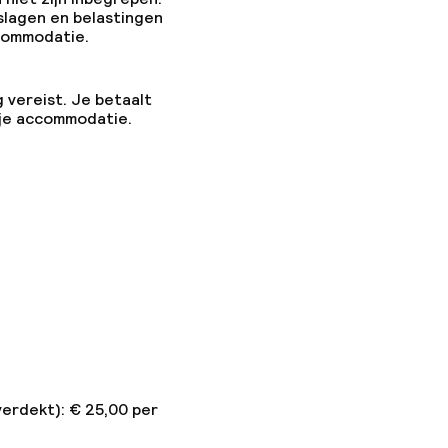
slagen en belastingen
ccommodatie.
g vereist. Je betaalt
 je accommodatie.
verdekt): € 25,00 per