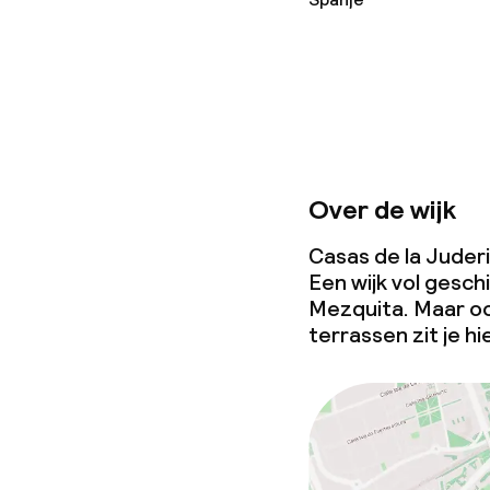
Schoonmaakvo
Wasfaciliteit
Wasservice
Over de wijk
Casas de la Juderi
Een wijk vol gesc
Zakelijke facili
Mezquita. Maar oo
terrassen zit je hi
Conferentier
Vergaderruim
Beleid