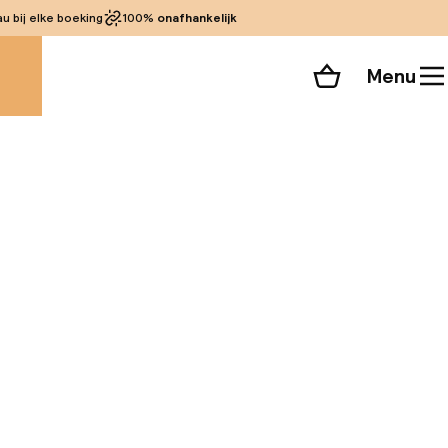
 bij elke boeking
100%
onafhankelijk
Menu
Winkelmand
Bekijk de kamers
alle 101 foto’s
p slechts een paar
la ligt op slechts