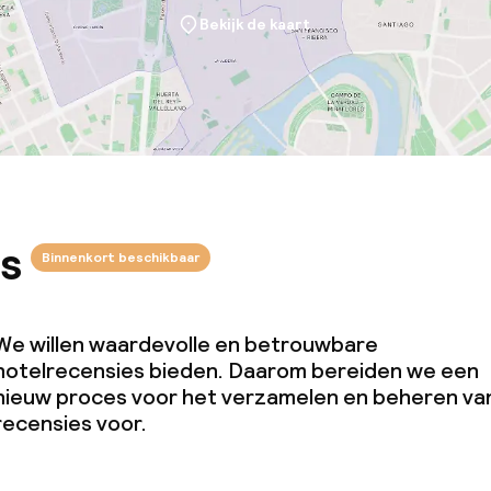
Bekijk de kaart
omst
j
s
Binnenkort beschikbaar
We willen waardevolle en betrouwbare
hotelrecensies bieden. Daarom bereiden we een
nieuw proces voor het verzamelen en beheren va
recensies voor.