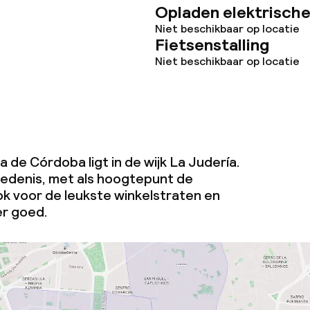
Opladen elektrische
Niet beschikbaar op locatie
Fietsenstalling
orzieningen
Niet beschikbaar op locatie
en (wasmachine)
a de Córdoba ligt in de wijk La Judería.
hiedenis, met als hoogtepunt de
teiten
k voor de leukste winkelstraten en
er goed.
uimte
te