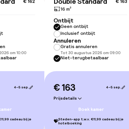
ndard
Double Standard
id
€ 162
€ 163
16 m²
ltoegankelijk
Voor toegankelij
Ontbijt
geoptimaliseerd
Geen ontbijt
beschikbaar
jt
Inclusief ontbijt
Annuleren
ren
Gratis annuleren
 2026 om 10:00
Tot 30 augustus 2026 om 09:00
aalbaar
Niet-terugbetaalbaar
lijkheid
€ 163
erde kamers
4–5 sep.
4–5 sep.
Prijsdetails
kamer
Boek kamer
llness
11,99 cadeau bij je
Steden-app t.w.v. €11,99 cadeau bij je
💝
hotelboeking