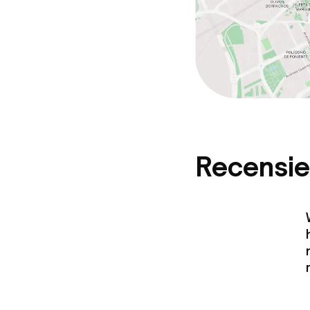
Borg bij aank
Overal rookvri
Recensie