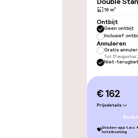
Double Sta
Toegankelijkhe
16 m²
Overal rolstoe
Ontbijt
Geen ontbijt
Lift
Inclusief ontbi
Annuleren
Gratis annule
Tot 31 augustus
Niet-terugbet
Kamers
Voor toeganke
€ 162
geoptimalise
beschikbaar
Prijsdetails
Boek 
Zwemmen & we
Steden-app t.w.v. €
💝
hotelboeking