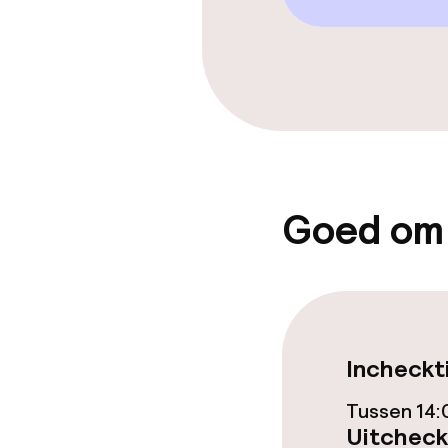
Privé zwemba
Zoetwater b
Parasols
Hot tub
Goed om
Entertainment
Betaalde wifi
Tuin
Incheckt
Terras
Tussen 14:
Uitcheck