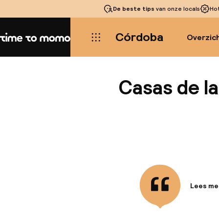
De beste tips
van onze locals
Ho
Córdoba
Overzic
Home
Casas de l
Lees me
Informa
Dit hote
meter va