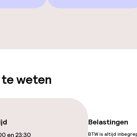
d
Solarium
uitenzwembad
Spacentrum
Massage
Fitnessruimte /
 te weten
Zonneterras
Game-kamer
ijd
Belastingen
00 en 23:30
BTW is altijd inbegre