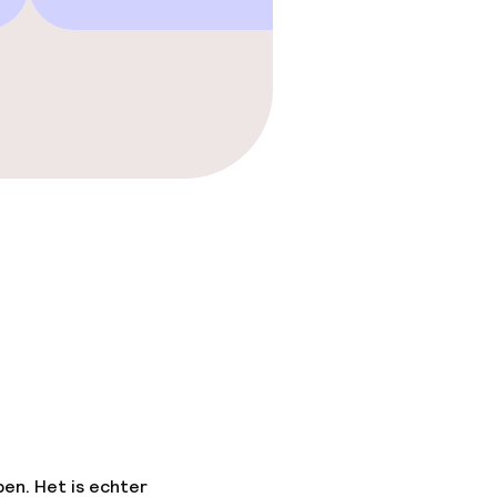
💝
hotelbo
 gym
pen. Het is echter