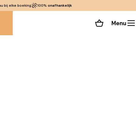
 bij elke boeking
100%
onafhankelijk
Menu
Winkelmand
Bekijk de kamers
alle 101 foto’s
p slechts een paar
la ligt op slechts