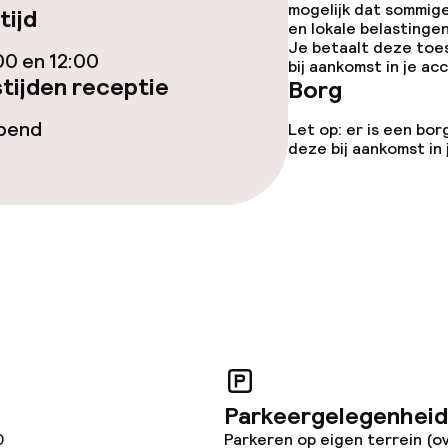
mogelijk dat sommig
tijd
gelegenheden
en lokale belastingen
Je betaalt deze toe
00 en 12:00
bij aankomst in je a
tijden receptie
Borg
opend
Let op: er is een bor
deze bij aankomst in
iensten
Diner à la carte
te
Roomservice
 diensten voor kinderen
Parkeergelegenheid
e
0
Parkeren op eigen terrein (o