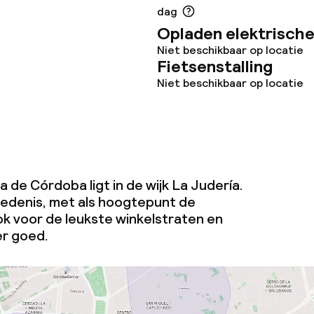
dag
Opladen elektrische
Niet beschikbaar op locatie
orzieningen
Fietsenstalling
Niet beschikbaar op locatie
en (wasmachine)
teiten
a de Córdoba ligt in de wijk La Judería.
hiedenis, met als hoogtepunt de
uimte
k voor de leukste winkelstraten en
er goed.
te