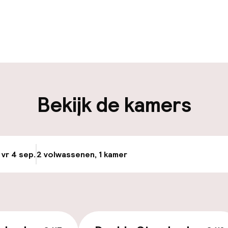
uur geopend
Meertalige med
en mogelijk
Bagageruimte
iliteit
Bekijk de kamers
nheid op eigen
Luchthavenshut
n)
Transferservice
 vr 4 sep.
2 volwassenen, 1 kamer
Update beschikba
Fietsverhuur
e
keren