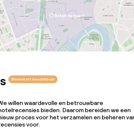
omst
Bekijk de kaart
j
s
Binnenkort beschikbaar
We willen waardevolle en betrouwbare
hotelrecensies bieden. Daarom bereiden we een
nieuw proces voor het verzamelen en beheren va
recensies voor.