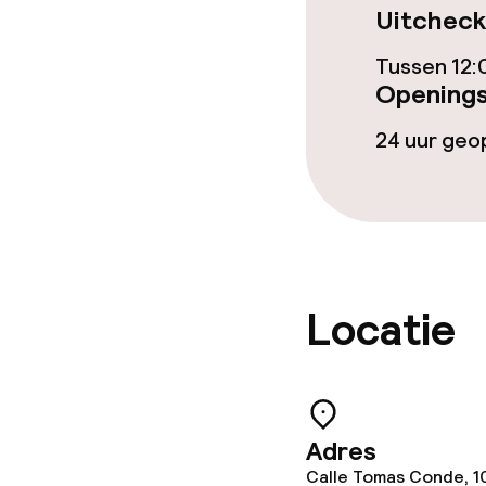
Uitcheck
Eet- en drink
Tussen 12:
Restaurant
Openings
Bar
24 uur ge
Eet- en drinkd
Ontbijtbuffet
Locatie
Lunch à la car
Faciliteiten en
Adres
Babysitservic
Calle Tomas Conde, 1