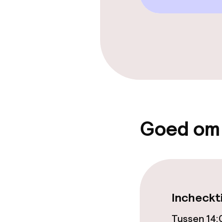
Privé zwemba
Zoetwater b
Parasols
Hot tub
Entertainment
Goed om
Betaalde wifi
Tuin
Terras
Incheckt
Tussen 14: