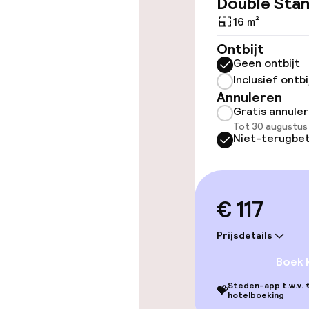
Double Sta
Toegankelijkhe
16 m²
Overal rolstoe
Ontbijt
Geen ontbijt
Lift
Inclusief ontbi
Annuleren
Gratis annule
Tot 30 augustus
Niet-terugbet
Kamers
Voor toeganke
€ 117
geoptimalise
beschikbaar
Prijsdetails
Boek 
Zwemmen & we
Steden-app t.w.v. €
💝
hotelboeking