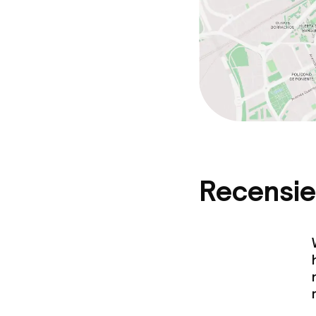
Borg bij aank
Overal rookvri
Recensie