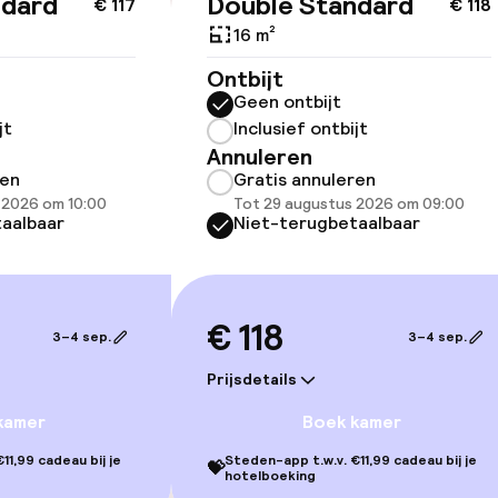
ndard
Double Standard
id
€ 117
€ 118
16 m²
ltoegankelijk
Voor toegankelij
Ontbijt
geoptimaliseerd
Geen ontbijt
beschikbaar
jt
Inclusief ontbijt
Annuleren
ren
Gratis annuleren
 2026 om 10:00
Tot 29 augustus 2026 om 09:00
aalbaar
Niet-terugbetaalbaar
lijkheid
€ 118
erde kamers
3–4 sep.
3–4 sep.
Prijsdetails
kamer
Boek kamer
llness
11,99 cadeau bij je
Steden-app t.w.v. €11,99 cadeau bij je
💝
hotelboeking