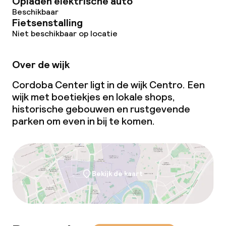
Opladen elektrische auto
Beschikbaar
Glutenvrije opties
Fietsenstalling
Niet beschikbaar op locatie
Vegetarische opties
Over de wijk
Schoonmaakvoorzieningen
Cordoba Center ligt in de wijk Centro. Een
wijk met boetiekjes en lokale shops,
Wasservice
historische gebouwen en rustgevende
parken om even in bij te komen.
Zakelijke faciliteiten
Conferentieruimte
Bekijk de kaart
Vergaderruimte
Beleid