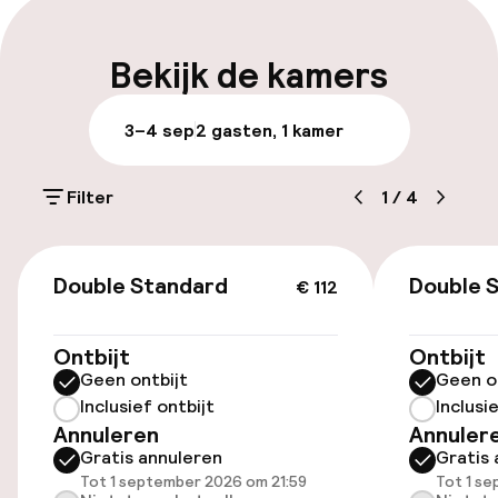
Meertalige medewerkers
Bekijk de kamers
Bagageruimte
3–4 sep
2 gasten, 1 kamer
Parkeren & mobiliteit
Filter
1
/
4
Parkeergelegenheid op eigen terrein
(buiten)
€ 112
€ 18,00 per dag
Double Standard
Double 
€ 112
Openbaar parkeren
Ontbijt
Ontbijt
Geen ontbijt
Geen o
Oplaadpunt elektrische auto op
Inclusief ontbijt
Inclusi
locatie
Annuleren
Annuler
Gratis annuleren
Gratis 
Toegankelijkheid
Tot 1 september 2026 om 21:59
Tot 1 s