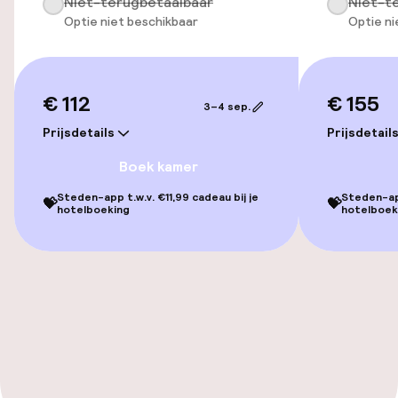
Niet-terugbetaalbaar
Niet-t
Optie niet beschikbaar
Optie ni
Lift
Voor toegankelijkheid
geoptimaliseerde kamers beschikbaar
€ 112
€ 155
3–4 sep.
Prijsdetails
Prijsdetail
Kamers
Boek kamer
Voor toegankelijkheid
Steden-app t.w.v. €11,99 cadeau bij je
Steden-app
💝
💝
geoptimaliseerde kamers beschikbaar
hotelboeking
hotelboek
Zwemmen & wellness
Privé zwembad
Zoetwater buitenzwembad
Ligstoelen