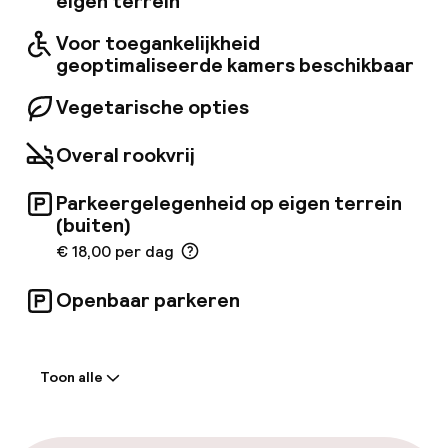
eigen terrein
die zijn uitgerust voor diverse evenementen
en openbare internettoegang.
Voor toegankelijkheid
geoptimaliseerde kamers beschikbaar
Vegetarische opties
Overal rookvrij
Parkeergelegenheid op eigen terrein
(buiten)
€ 18,00 per dag
Openbaar parkeren
Welkom
Toon alle
Receptie: 24 uur geopend
Laat uitchecken mogelijk