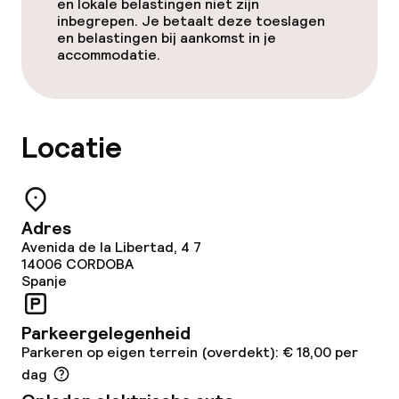
en lokale belastingen niet zijn
Eet- en drinkgelegenheden
inbegrepen. Je betaalt deze toeslagen
en belastingen bij aankomst in je
accommodatie.
Restaurant
Bar
Locatie
Eet- en drinkdiensten
Ontbijtbuffet
Adres
Lunch à la carte
Avenida de la Libertad, 4 7
14006
CORDOBA
Spanje
Diner à la carte
Roomservice
Parkeergelegenheid
Parkeren op eigen terrein (overdekt): € 18,00 per
dag
Dieetopties