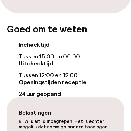
Parasols
Hot tub
Goed om te weten
Solarium
Inchecktijd
Fitnessruimte / gym
Tussen 15:00 en 00:00
Uitchecktijd
Entertainment
Tussen 12:00 en 12:00
Openingstijden receptie
Gratis wifi
24 uur geopend
Zonneterras
Belastingen
TV lounge
BTW is altijd inbegrepen. Het is echter
mogelijk dat sommige andere toeslagen