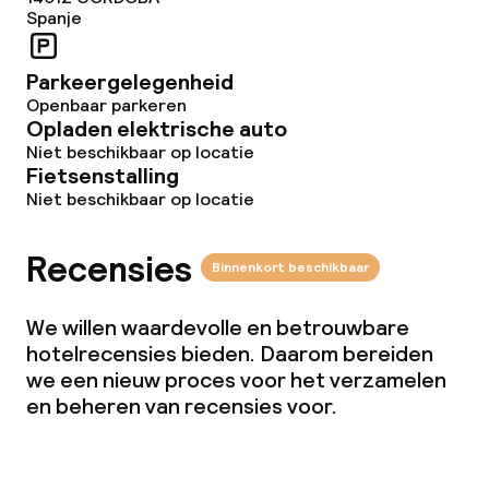
Faciliteiten en diensten voor kinderen
Spanje
Babysitservice
Parkeergelegenheid
Openbaar parkeren
Opladen elektrische auto
Schoonmaakvoorzieningen
Niet beschikbaar op locatie
Fietsenstalling
Wasservice
Niet beschikbaar op locatie
Zakelijke faciliteiten
Recensies
Binnenkort beschikbaar
Conferentieruimte
We willen waardevolle en betrouwbare
hotelrecensies bieden. Daarom bereiden
Vergaderruimte
we een nieuw proces voor het verzamelen
en beheren van recensies voor.