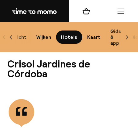
Home
Winkelmand
Menu
Có
Gids
Overzicht
Wijken
Hotels
Kaart
&
Bl
Scroll naar links
Scrol
app
B
Crisol Jardines de
Córdoba
Bekijk alle
best
Reisi
We