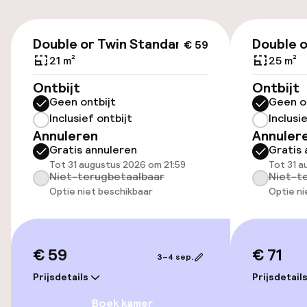
Toegankelijkheid
€ 59
Double or Twin Standard
Double o
€ 59
Lift
21 m²
25 m²
Ontbijt
Ontbijt
Zwemmen & wellness
Geen ontbijt
Geen o
Inclusief ontbijt
Inclusi
Zoetwater binnenzwembad
Annuleren
Annuler
Gratis annuleren
Gratis 
Zoetwater buitenzwembad
Tot 31 augustus 2026 om 21:59
Tot 31 a
Niet-terugbetaalbaar
Niet-t
Optie niet beschikbaar
Optie ni
Ligstoelen
Parasols
€ 59
€ 71
3–4 sep.
Solarium
Prijsdetails
Prijsdetail
Boek kamer