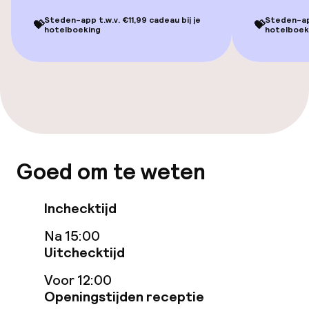
Entertainment
Steden-app t.w.v. €11,99 cadeau bij je
Steden-app
💝
💝
hotelboeking
hotelboek
Gratis wifi
Tuin
Terras
TV lounge
Goed om te weten
Eet- en drinkgelegenheden
Inchecktijd
Restaurant
Na 15:00
Bar
Uitchecktijd
Voor 12:00
Openingstijden receptie
Eet- en drinkdiensten