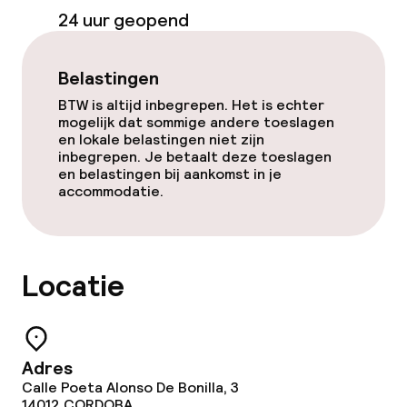
24 uur geopend
Ontbijtbuffet
Lunch à la carte
Belastingen
BTW is altijd inbegrepen. Het is echter
Lunch, vast menu
mogelijk dat sommige andere toeslagen
en lokale belastingen niet zijn
Diner à la carte
inbegrepen. Je betaalt deze toeslagen
en belastingen bij aankomst in je
accommodatie.
Diner, vast menu
Roomservice
Locatie
Dieetopties
Vegetarische opties
Adres
Calle Poeta Alonso De Bonilla, 3
14012
CORDOBA