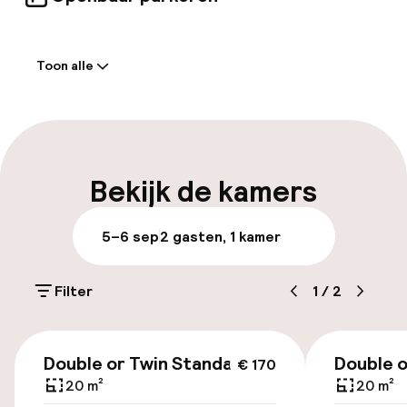
Welkom
Toon alle
Receptie: 24 uur geopend
Express check-out mogelijk
Meertalige medewerkers
Bekijk de kamers
Bagageruimte
5–6 sep
2 gasten, 1 kamer
Parkeren & mobiliteit
Filter
1
/
2
Openbaar parkeren
€ 170
Luchthavenshuttle
Double or Twin Standard
Double o
€ 170
20 m²
20 m²