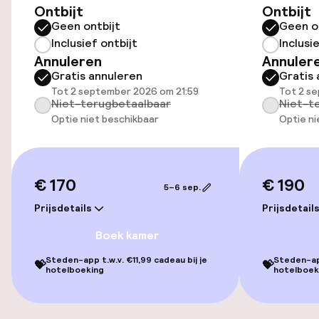
Toegankelijkheid
Ontbijt
Ontbijt
Geen ontbijt
Geen o
Lift
Inclusief ontbijt
Inclusi
Annuleren
Annuler
Gratis annuleren
Gratis 
Voor toegankelijkheid
Tot 2 september 2026 om 21:59
Tot 2 s
geoptimaliseerde kamers beschikbaar
Niet-terugbetaalbaar
Niet-t
Optie niet beschikbaar
Optie ni
Kamers
Voor toegankelijkheid
€ 170
€ 190
geoptimaliseerde kamers beschikbaar
5–6 sep.
Prijsdetails
Prijsdetail
Zwemmen & wellness
Boek kamer
Steden-app t.w.v. €11,99 cadeau bij je
Steden-app
💝
💝
Stoombad
hotelboeking
hotelboek
Massage