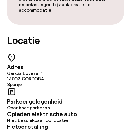
en belastingen bij aankomst in je
accommodatie.
Wasservice
Beleid
Locatie
Overal rookvrij
Adres
García Lovera, 1
14002
CORDOBA
Spanje
Parkeergelegenheid
Openbaar parkeren
Opladen elektrische auto
Niet beschikbaar op locatie
Fietsenstalling