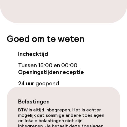
Fitnessruimte / gym
Entertainment
Goed om te weten
Gratis wifi
Inchecktijd
Eet- en drinkgelegenheden
Tussen 15:00 en 00:00
Openingstijden receptie
Bar
24 uur geopend
Eet- en drinkdiensten
Belastingen
Ontbijtbuffet
BTW is altijd inbegrepen. Het is echter
mogelijk dat sommige andere toeslagen
en lokale belastingen niet zijn
Schoonmaakvoorzieningen
inbegrepen. Je betaalt deze toeslagen