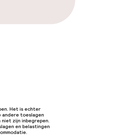
pen. Het is echter
e andere toeslagen
 niet zijn inbegrepen.
slagen en belastingen
ccommodatie.