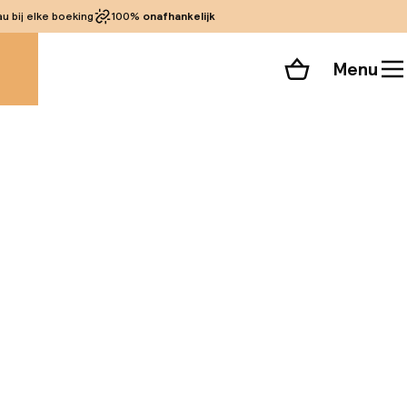
 bij elke boeking
100%
onafhankelijk
Menu
Winkelmand
Bekijk de kamers
alle 50 foto’s
historische
n van de Mezquita,