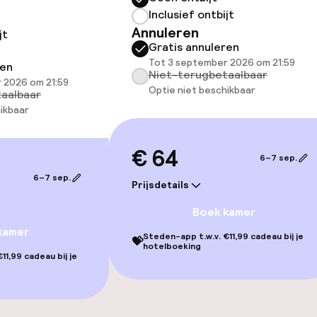
Inclusief ontbijt
Annuleren
jt
Terras
Gratis annuleren
Tot 3 september 2026 om 21:59
ren
Niet-terugbetaalbaar
 2026 om 21:59
Optie niet beschikbaar
aalbaar
ikbaar
gelegenheden
€ 64
6–7 sep.
6–7 sep.
Prijsdetails
Boek kamer
kamer
Steden-app t.w.v. €11,99 cadeau bij je
💝
hotelboeking
11,99 cadeau bij je
iensten
Diner à la carte