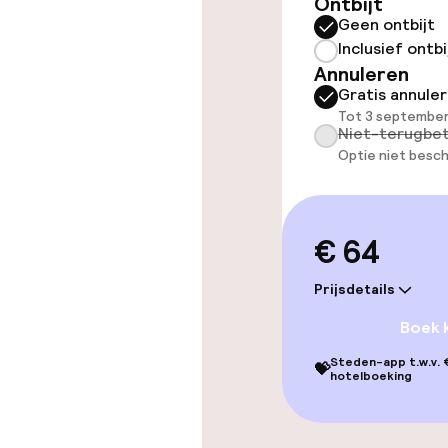
Entertainment
Ontbijt
Geen ontbijt
Inclusief ontbi
Betaalde wifi
Annuleren
Gratis annule
Tuin
Tot 3 september
Niet-terugbet
Optie niet besch
Eet- en drink
Restaurant
€ 64
Bar
Prijsdetails
Boek 
Steden-app t.w.v. €
Eet- en drinkd
💝
hotelboeking
Ontbijtbuffet