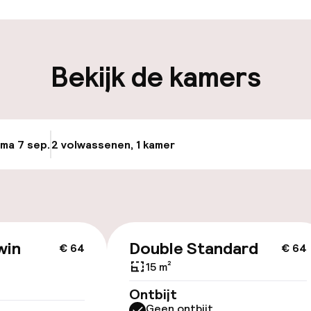
iliteit
Bekijk de kamers
nheid op eigen
Fietsverhuur
n)
 ma 7 sep.
2 volwassenen, 1 kamer
Update beschikb
keren
id
win
Double Standard
€ 64
€ 64
15 m²
Ontbijt
Geen ontbijt