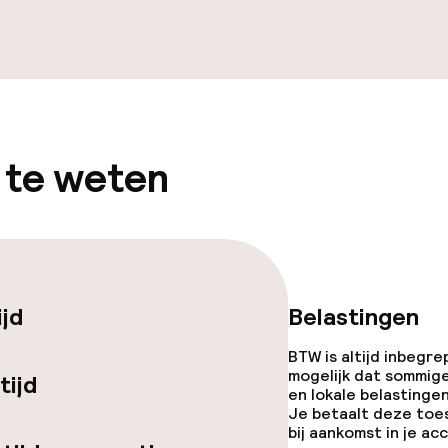
te
Diner, vast menu
enu
 te weten
topties
orzieningen
ijd
Belastingen
BTW is altijd inbegre
mogelijk dat sommig
tijd
en lokale belastingen
Je betaalt deze toe
bij aankomst in je a