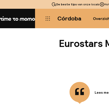
De beste tips
van onze locals
Ho
Córdoba
Overzic
Home
Eurostars 
Lees me
Informa
Dit char
centrum 