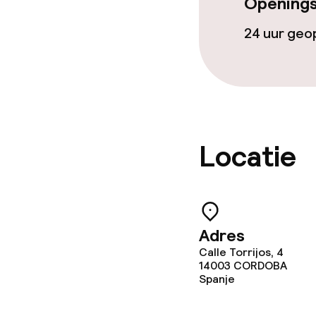
Openings
Overal rookvri
24 uur ge
Locatie
Adres
Calle Torrijos, 4
14003
CORDOBA
Spanje