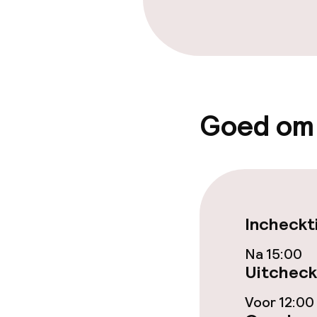
Lunch à la car
Lunch, vast m
Dieetopties
Goed om
Speciale diee
Schoonmaakvo
Incheckt
Wasservice
Na 15:00
Uitcheck
Beleid
Voor 12:00