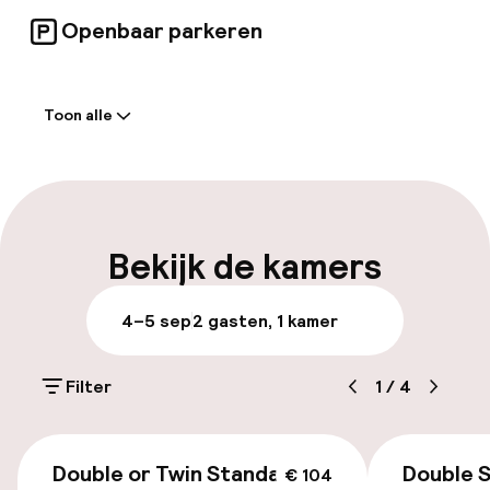
Openbaar parkeren
Welkom
Toon alle
Receptie: 24 uur geopend
Express check-out mogelijk
Meertalige medewerkers
Bekijk de kamers
Bagageruimte
4–5 sep
2 gasten, 1 kamer
Parkeren & mobiliteit
Filter
1
/
4
Parkeergelegenheid op eigen terrein
(buiten)
€ 104
€ 18,00 per dag
Double or Twin Standard
Double 
€ 104