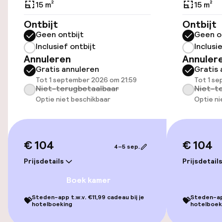
15 m²
15 m²
Openbaar parkeren
Ontbijt
Ontbijt
Geen ontbijt
Geen o
Fietsverhuur
Inclusief ontbijt
Inclusi
Annuleren
Annuler
Gratis annuleren
Gratis 
Toegankelijkheid
Tot 1 september 2026 om 21:59
Tot 1 s
Niet-terugbetaalbaar
Niet-t
Lift
Optie niet beschikbaar
Optie ni
Entertainment
€ 104
€ 104
4–5 sep.
Betaalde wifi
Prijsdetails
Prijsdetail
Tuin
Boek kamer
Steden-app t.w.v. €11,99 cadeau bij je
Steden-app
Terras
💝
💝
hotelboeking
hotelboek