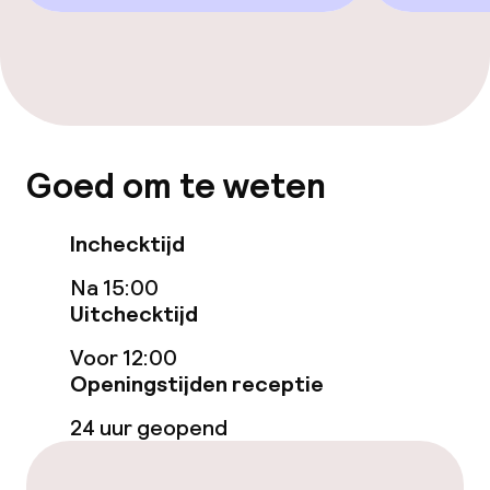
Eet- en drinkgelegenheden
Restaurant
Bar
Goed om te weten
Eet- en drinkdiensten
Inchecktijd
Ontbijtbuffet
Na 15:00
Lunch à la carte
Uitchecktijd
Voor 12:00
Lunch, vast menu
Openingstijden receptie
Diner à la carte
24 uur geopend
Diner, vast menu