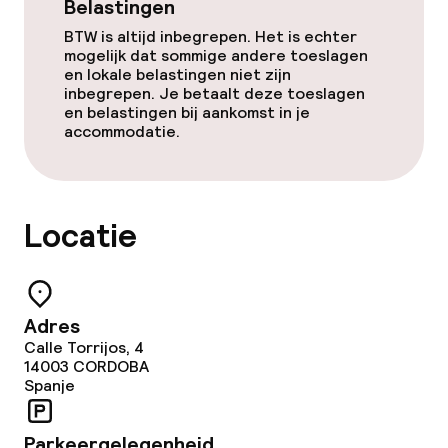
Belastingen
BTW is altijd inbegrepen. Het is echter
Dieetopties
mogelijk dat sommige andere toeslagen
en lokale belastingen niet zijn
inbegrepen. Je betaalt deze toeslagen
Speciale dieetopties
en belastingen bij aankomst in je
accommodatie.
Schoonmaakvoorzieningen
Wasservice
Locatie
Beleid
Adres
Overal rookvrij
Calle Torrijos, 4
14003
CORDOBA
Spanje
Parkeergelegenheid