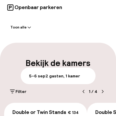
Openbaar parkeren
Welkom
Toon alle
Receptie: 24 uur geopend
Express check-out mogelijk
Meertalige medewerkers
Bekijk de kamers
Bagageruimte
5–6 sep
2 gasten, 1 kamer
Parkeren & mobiliteit
Filter
1
/
4
Parkeergelegenheid op eigen terrein
(buiten)
€ 134
€ 18,00 per dag
Double or Twin Standard
Double 
€ 134