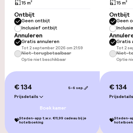
15 m²
15 m²
Openbaar parkeren
Ontbijt
Ontbijt
Geen ontbijt
Geen o
Fietsverhuur
Inclusief ontbijt
Inclusi
Annuleren
Annuler
Gratis annuleren
Gratis 
Toegankelijkheid
Tot 2 september 2026 om 21:59
Tot 2 s
Niet-terugbetaalbaar
Niet-t
Lift
Optie niet beschikbaar
Optie ni
Entertainment
€ 134
€ 134
5–6 sep.
Betaalde wifi
Prijsdetails
Prijsdetail
Tuin
Boek kamer
Steden-app t.w.v. €11,99 cadeau bij je
Steden-app
Terras
💝
💝
hotelboeking
hotelboek