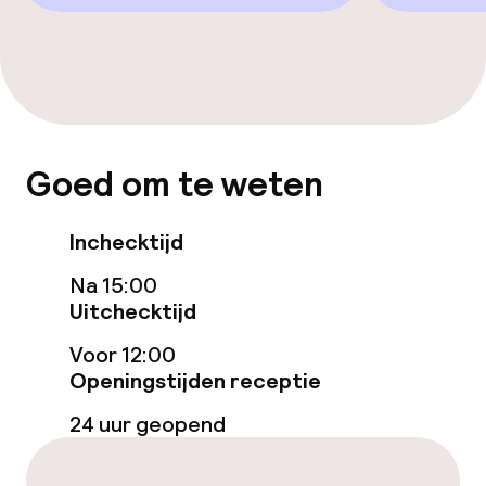
Eet- en drinkgelegenheden
Restaurant
Bar
Goed om te weten
Eet- en drinkdiensten
Inchecktijd
Ontbijtbuffet
Na 15:00
Lunch à la carte
Uitchecktijd
Voor 12:00
Lunch, vast menu
Openingstijden receptie
Diner à la carte
24 uur geopend
Diner, vast menu