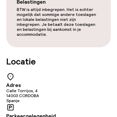
Belastingen
BTW is altijd inbegrepen. Het is echter
Dieetopties
mogelijk dat sommige andere toeslagen
en lokale belastingen niet zijn
inbegrepen. Je betaalt deze toeslagen
Speciale dieetopties
en belastingen bij aankomst in je
accommodatie.
Schoonmaakvoorzieningen
Wasservice
Locatie
Beleid
Adres
Overal rookvrij
Calle Torrijos, 4
14003
CORDOBA
Spanje
Parkeergelegenheid