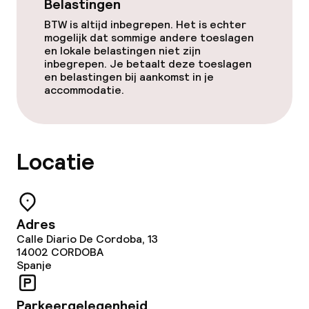
Belastingen
BTW is altijd inbegrepen. Het is echter
Faciliteiten en diensten voor kinderen
mogelijk dat sommige andere toeslagen
en lokale belastingen niet zijn
inbegrepen. Je betaalt deze toeslagen
Babysitservice
en belastingen bij aankomst in je
accommodatie.
Schoonmaakvoorzieningen
Wasservice
Locatie
Zakelijke faciliteiten
Adres
Conferentieruimte
Calle Diario De Cordoba, 13
14002
CORDOBA
Vergaderruimte
Spanje
Parkeergelegenheid