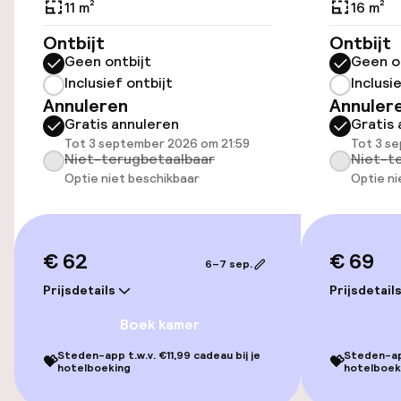
Toegankelijkheid
11 m²
16 m²
Overal rolstoeltoegankelijk
Ontbijt
Ontbijt
Geen ontbijt
Geen o
Lift
Inclusief ontbijt
Inclusi
Annuleren
Annuler
Gratis annuleren
Gratis 
Voor toegankelijkheid
Tot 3 september 2026 om 21:59
Tot 3 s
geoptimaliseerde kamers beschikbaar
Niet-terugbetaalbaar
Niet-t
Optie niet beschikbaar
Optie ni
Kamers
Voor toegankelijkheid
€ 62
€ 69
geoptimaliseerde kamers beschikbaar
6–7 sep.
Prijsdetails
Prijsdetail
Entertainment
Boek kamer
Steden-app t.w.v. €11,99 cadeau bij je
Steden-app
💝
💝
Betaalde wifi
hotelboeking
hotelboek