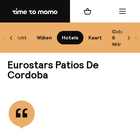
Home
Winkelmand
Menu
Có
Gids
Overzicht
Wijken
Hotels
Kaart
&
Bl
Scroll naar links
Scrol
app
B
Eurostars Patios De
Cordoba
Bekijk alle
best
Reisi
We