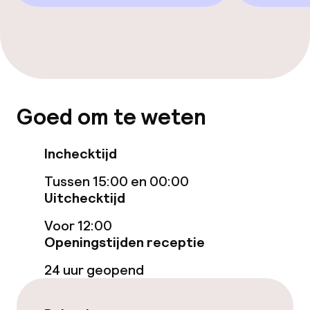
Tuin
Terras
TV lounge
Goed om te weten
Eet- en drinkgelegenheden
Restaurant
Inchecktijd
Tussen 15:00 en 00:00
Bar
Uitchecktijd
Voor 12:00
Eet- en drinkdiensten
Openingstijden receptie
Ontbijtbuffet
24 uur geopend
Roomservice