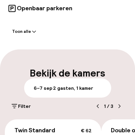
en dineren in het restaurant. Zakenreizigers
kunnen gebruikmaken van de
Openbaar parkeren
conferentiefaciliteiten. Draadloze en
bekabelde internettoegang is ook
Welkom
beschikbaar.
Toon alle
Receptie: 24 uur geopend
Express check-out mogelijk
Meertalige medewerkers
Bekijk de kamers
Bagageruimte
6–7 sep
2 gasten, 1 kamer
Parkeren & mobiliteit
Filter
1
/
3
Openbaar parkeren
€ 62
Twin Standard
Double o
€ 62