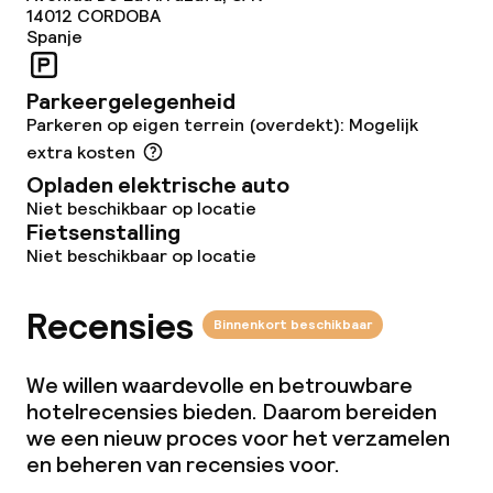
14012
CORDOBA
Schoonmaakvoorzieningen
Spanje
Wasservice
Parkeergelegenheid
Parkeren op eigen terrein (overdekt): Mogelijk
extra kosten
Zakelijke faciliteiten
Opladen elektrische auto
Conferentieruimte
Niet beschikbaar op locatie
Fietsenstalling
Niet beschikbaar op locatie
Vergaderruimte
Recensies
Binnenkort beschikbaar
Beleid
We willen waardevolle en betrouwbare
Overal rookvrij
hotelrecensies bieden. Daarom bereiden
we een nieuw proces voor het verzamelen
en beheren van recensies voor.