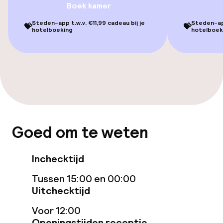
Ligstoelen
Boek kamer
Steden-app t.w.v. €11,99 cadeau bij je
Steden-app
Parasols
💝
💝
hotelboeking
hotelboek
Fitnessruimte / gym
Entertainment
Betaalde wifi
Goed om te weten
Tuin
Terras
Inchecktijd
Tussen 15:00 en 00:00
Eet- en drinkgelegenheden
Uitchecktijd
Voor 12:00
Restaurant
Openingstijden receptie