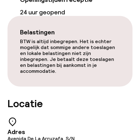
Bar
24 uur geopend
Eet- en drinkdiensten
Belastingen
BTW is altijd inbegrepen. Het is echter
Ontbijtbuffet
mogelijk dat sommige andere toeslagen
en lokale belastingen niet zijn
inbegrepen. Je betaalt deze toeslagen
Lunch à la carte
en belastingen bij aankomst in je
accommodatie.
Diner à la carte
Roomservice
Locatie
Dieetopties
Speciale dieetopties
Adres
Avenida De La Arruzafa, S/N