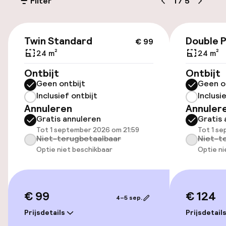
Filter
1
/
5
Parkeergelegenheid op eigen terrein
(buiten)
€ 99
Mogelijk extra kosten
Twin Standard
Double P
€ 99
24 m²
24 m²
Openbaar parkeren
Ontbijt
Ontbijt
Geen ontbijt
Geen o
Inclusief ontbijt
Inclusi
Toegankelijkheid
Annuleren
Annuler
Gratis annuleren
Gratis 
Overal rolstoeltoegankelijk
Tot 1 september 2026 om 21:59
Tot 1 s
Niet-terugbetaalbaar
Niet-t
Lift
Optie niet beschikbaar
Optie ni
Zwemmen & wellness
€ 99
€ 124
4–5 sep.
Zoutwater buitenzwembad
Prijsdetails
Prijsdetail