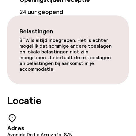
Bar
24 uur geopend
Eet- en drinkdiensten
Belastingen
BTW is altijd inbegrepen. Het is echter
Ontbijtbuffet
mogelijk dat sommige andere toeslagen
en lokale belastingen niet zijn
inbegrepen. Je betaalt deze toeslagen
Lunch à la carte
en belastingen bij aankomst in je
accommodatie.
Diner à la carte
Roomservice
Locatie
Dieetopties
Speciale dieetopties
Adres
Avenida De La Arruzafa, S/N