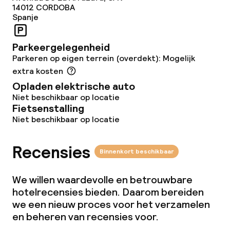
14012
CORDOBA
Schoonmaakvoorzieningen
Spanje
Wasservice
Parkeergelegenheid
Parkeren op eigen terrein (overdekt): Mogelijk
extra kosten
Zakelijke faciliteiten
Opladen elektrische auto
Conferentieruimte
Niet beschikbaar op locatie
Fietsenstalling
Niet beschikbaar op locatie
Vergaderruimte
Recensies
Binnenkort beschikbaar
Beleid
We willen waardevolle en betrouwbare
Overal rookvrij
hotelrecensies bieden. Daarom bereiden
we een nieuw proces voor het verzamelen
en beheren van recensies voor.