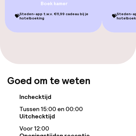
Ligstoelen
Boek kamer
Steden-app t.w.v. €11,99 cadeau bij je
Steden-app
Parasols
💝
💝
hotelboeking
hotelboek
Fitnessruimte / gym
Entertainment
Betaalde wifi
Goed om te weten
Tuin
Terras
Inchecktijd
Tussen 15:00 en 00:00
Eet- en drinkgelegenheden
Uitchecktijd
Voor 12:00
Restaurant
Openingstijden receptie