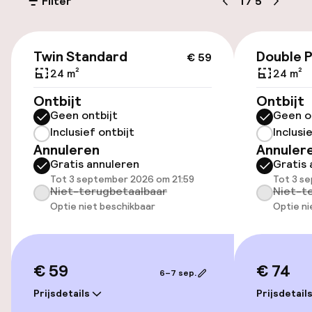
Filter
1
/
5
Parkeergelegenheid op eigen terrein
(buiten)
€ 59
Mogelijk extra kosten
Twin Standard
Double P
€ 59
24 m²
24 m²
Openbaar parkeren
Ontbijt
Ontbijt
Geen ontbijt
Geen o
Inclusief ontbijt
Inclusi
Toegankelijkheid
Annuleren
Annuler
Gratis annuleren
Gratis 
Overal rolstoeltoegankelijk
Tot 3 september 2026 om 21:59
Tot 3 s
Niet-terugbetaalbaar
Niet-t
Lift
Optie niet beschikbaar
Optie ni
Zwemmen & wellness
€ 59
€ 74
6–7 sep.
Zoutwater buitenzwembad
Prijsdetails
Prijsdetail