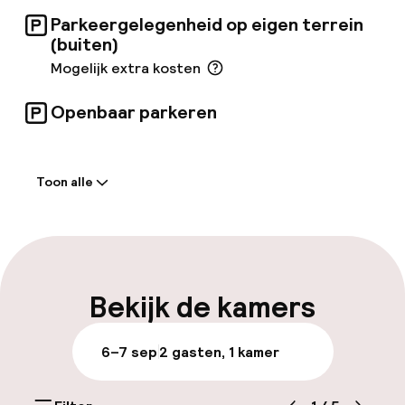
eigen restaurant. Degenen die fit willen
Parkeergelegenheid op eigen terrein
worden, kunnen gebruikmaken van het
(buiten)
fitnesscentrum en een verfrissende duik
Mogelijk extra kosten
nemen in het buitenzwembad. Er is een
parkeerplaats en een uitnodigende bar voor
extra gemak van de gasten.
Openbaar parkeren
Welkom
Toon alle
Receptie: 24 uur geopend
Express check-out mogelijk
Meertalige medewerkers
Bekijk de kamers
Bagageruimte
6–7 sep
2 gasten, 1 kamer
Parkeren & mobiliteit