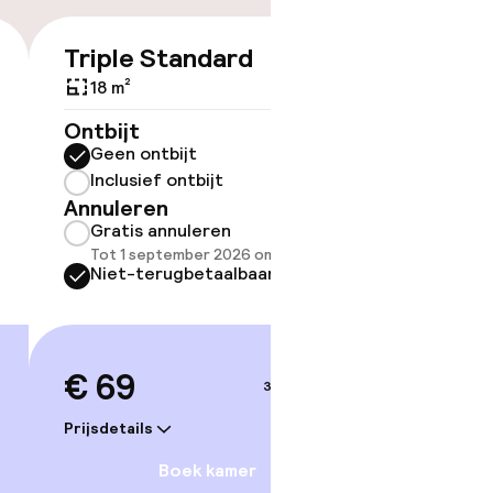
Triple Standard
€ 69
18 m²
Ontbijt
ov
Geen ontbijt
Inclusief ontbijt
Somm
Annuleren
besch
Gratis annuleren
overe
Tot 1 september 2026 om 21:59
Too
Niet-terugbetaalbaar
 gym
€ 69
3–4 sep.
Prijsdetails
Boek kamer