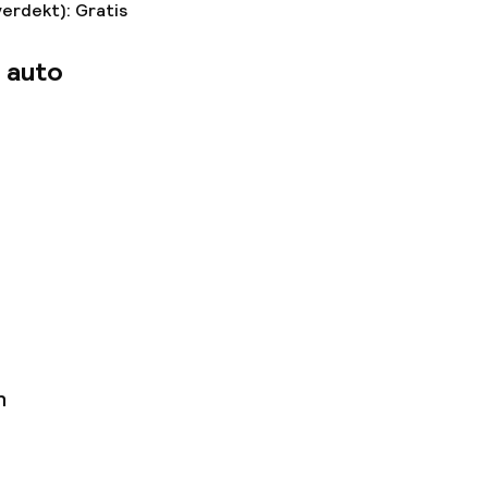
verdekt): Gratis
 auto
n