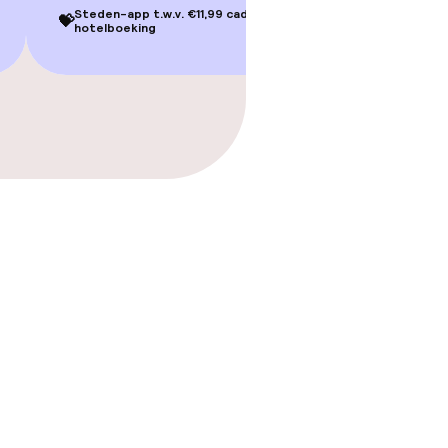
Steden-app t.w.v. €11,99 cadeau bij je
💝
hotelboeking