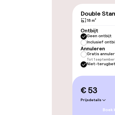
Double Sta
Toegankelijkhe
18 m²
Overal rolstoe
Ontbijt
Geen ontbijt
Lift
Inclusief ontbi
Annuleren
Gratis annule
Tot 1 september
Zwemmen & we
Niet-terugbet
Zoetwater b
Ligstoelen
€ 53
Parasols
Prijsdetails
Boek 