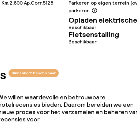
en (wasmachine)
 Km.2,800 Ap.Corr.5128
Parkeren op eigen terrein (o
parkeren
Opladen elektrische
Beschikbaar
Fietsenstalling
teiten
Beschikbaar
uimte
s
te
Binnenkort beschikbaar
We willen waardevolle en betrouwbare
hotelrecensies bieden. Daarom bereiden we een
nieuw proces voor het verzamelen en beheren va
j
recensies voor.