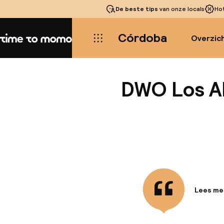
De beste tips
van onze locals
Ho
Córdoba
Overzic
Home
DWO Los A
Lees me
Informa
Geniet va
van de J