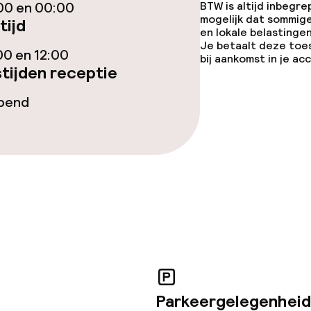
00 en 00:00
BTW is altijd inbegre
mogelijk dat sommig
tijd
arte
Diner à la carte
en lokale belastingen
Je betaalt deze toe
00 en 12:00
bij aankomst in je a
tijden receptie
opend
ties
 diensten voor kinderen
orzieningen
Parkeergelegenheid