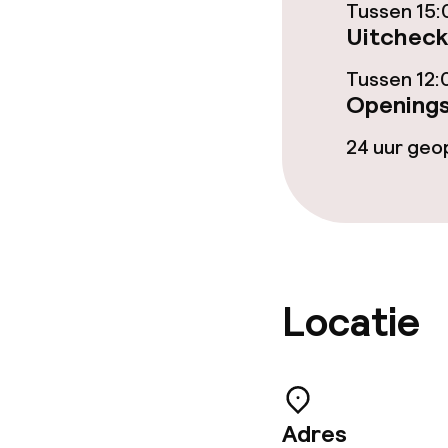
Tussen 15:
Uitcheck
Ontbijt à la c
Tussen 12:
Openings
Dieetopties
24 uur ge
Glutenvrije op
Faciliteiten en
Locatie
Speeltuin
Schoonmaakvo
Adres