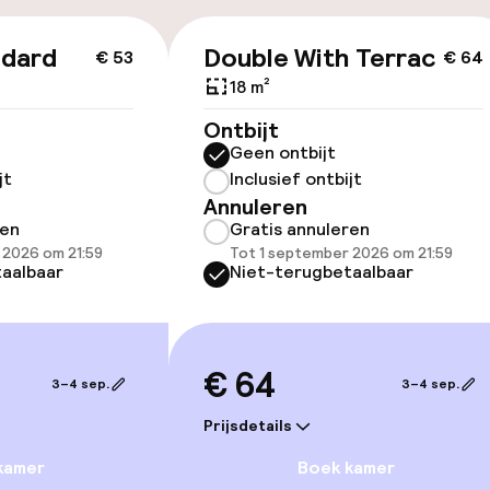
ndard
Double With Terrace
id
€ 53
€ 64
18 m²
ltoegankelijk
Ontbijt
Geen ontbijt
jt
Inclusief ontbijt
Annuleren
ren
Gratis annuleren
 2026 om 21:59
Tot 1 september 2026 om 21:59
llness
aalbaar
Niet-terugbetaalbaar
uitenzwembad
Massage
Fitnessruimte /
€ 64
3–4 sep.
3–4 sep.
Prijsdetails
kamer
Boek kamer