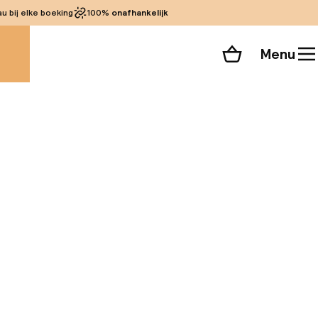
 bij elke boeking
100%
onafhankelijk
Menu
Winkelmand
Bekijk de kamers
 alle 39 foto’s
 Cordoba, op 8 km
n de oude Mezquita-