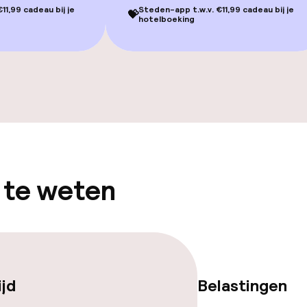
11,99 cadeau bij je
Steden-app t.w.v. €11,99 cadeau bij je
💝
hotelboeking
Terras
TV lounge
gelegenheden
 te weten
iensten
ijd
Belastingen
Lunch à la carte