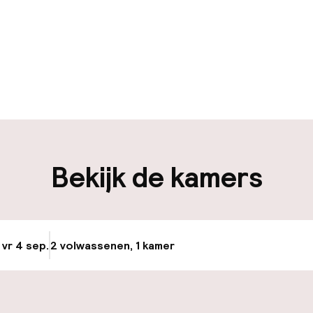
uur geopend
Meertalige med
-in mogelijk
Bagageruimte
en mogelijk
Bekijk de kamers
iliteit
nheid op eigen
Oplaadpunt elek
n)
locatie
 vr 4 sep.
2 volwassenen, 1 kamer
Update beschikba
Fietsenstalling
keren