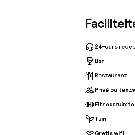
Kathedra
ons Calm
zodat je
Facilitei
zult wor
laten vo
genieten
reeks ru
24-uurs recep
groen en
Bar
Restaurant
Privé buiten
Fitnessruimte
Tuin
Gratis wifi