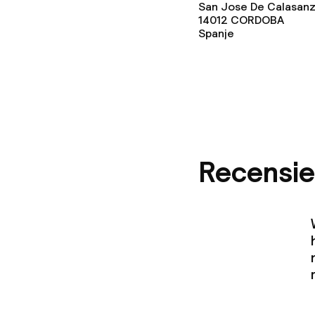
Wasfaciliteit
San Jose De Calasanz
14012
CORDOBA
Spanje
Wasservice
Zakelijke facili
Conferentier
Recensie
Vergaderruim
Beleid
Overal rookvri