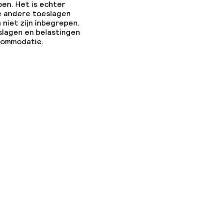
pen. Het is echter
e andere toeslagen
 niet zijn inbegrepen.
slagen en belastingen
ccommodatie.