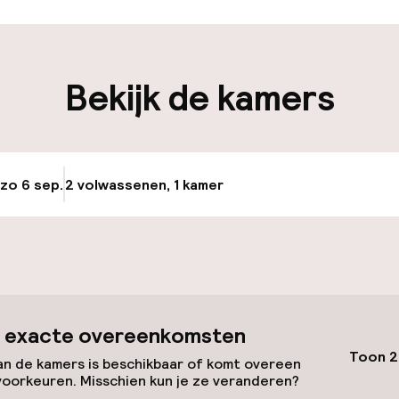
iliteit
nheid op eigen
Bekijk de kamers
n)
keren
 zo 6 sep.
2 volwassenen, 1 kamer
Update beschikba
id
ltoegankelijk
 exacte overeenkomsten
Toon 2
n de kamers is beschikbaar of komt overeen
voorkeuren. Misschien kun je ze veranderen?