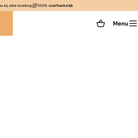
 bij elke boeking
100%
onafhankelijk
Menu
Winkelmand
Bekijk de kamers
alle 19 foto’s
 wifi in het hele
 uur, met de