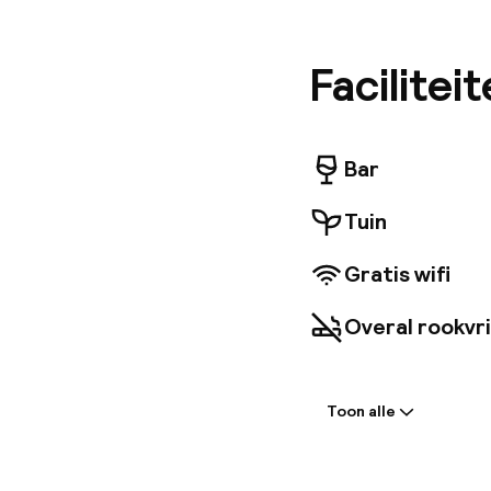
mogelijkh
worden v
Er is pa
Facilitei
gelden. 
Bar
Tuin
Gratis wifi
Overal rookvri
Welkom
Toon alle
Bagageruimte