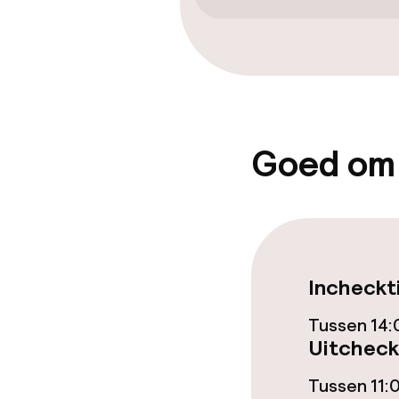
Entertainment
Gratis wifi
Tuin
Goed om
Eet- en drink
Bar
Zakelijke facili
Incheckt
Tussen 14:
Vergaderruim
Uitcheck
Tussen 11: