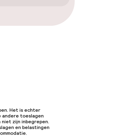
pen. Het is echter
e andere toeslagen
 niet zijn inbegrepen.
slagen en belastingen
ccommodatie.