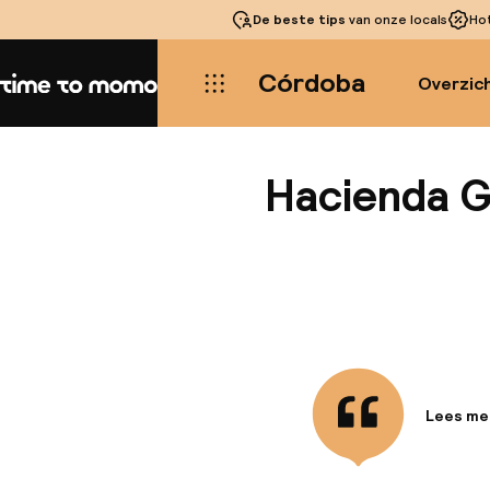
De beste tips
van onze locals
Ho
Córdoba
Overzic
Home
Hacienda G
Lees me
Informa
Dit geze
gebouw. 