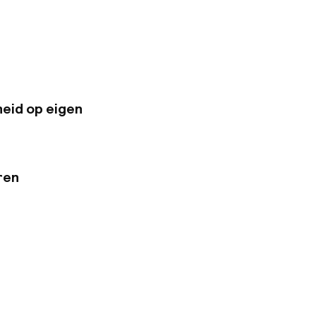
0 uur arriveren,
+34 645 60 81 88.
ten kan een toeslag
eid op eigen
ren