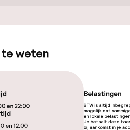
Terras
 te weten
gelegenheden
teiten
ijd
Belastingen
00 en 22:00
BTW is altijd inbegre
te
mogelijk dat sommig
tijd
en lokale belastingen
Je betaalt deze toe
00 en 12:00
bij aankomst in je a