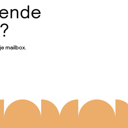
gende
n?
je mailbox.
Aanmelden