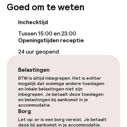
Goed om te weten
Schoonmaakvoorzieningen
Inchecktijd
Wasservice
Tussen 15:00 en 23:00
Openingstijden receptie
Zakelijke faciliteiten
24 uur geopend
Vergaderruimte
Belastingen
Beleid
BTW is altijd inbegrepen. Het is echter
mogelijk dat sommige andere toeslagen
Borg bij aankomst
en lokale belastingen niet zijn
inbegrepen. Je betaalt deze toeslagen
en belastingen bij aankomst in je
Overal rookvrij
accommodatie.
Borg
Let op: er is een borg vereist. Je betaalt
deze bij aankomst in je accommodatie.