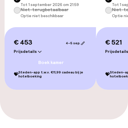
Entertainment
Tot 1 september 2026 om 21:59
Tot 1 s
Niet-terugbetaalbaar
Niet-t
Optie niet beschikbaar
Optie ni
Gratis wifi
Eet- en drinkgelegenheden
€ 453
€ 521
4–5 sep.
Bar
Prijsdetails
Prijsdetail
Boek kamer
Eet- en drinkdiensten
Steden-app t.w.v. €11,99 cadeau bij je
Steden-app
💝
💝
hotelboeking
hotelboek
Ontbijtbuffet
Faciliteiten en diensten voor kinderen
Babysitservice