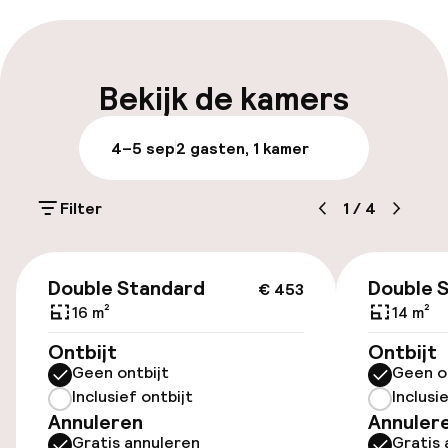
Meertalige medewerkers
Bagageruimte
Bekijk de kamers
Parkeren & mobiliteit
4–5 sep
2 gasten, 1 kamer
Openbaar parkeren
Filter
1
/
4
Luchthavenshuttle
€ 453
Double Standard
Double 
€ 453
Toegankelijkheid
16 m²
14 m²
Overal rolstoeltoegankelijk
Ontbijt
Ontbijt
Geen ontbijt
Geen o
Lift
Inclusief ontbijt
Inclusi
Annuleren
Annuler
Gratis annuleren
Gratis 