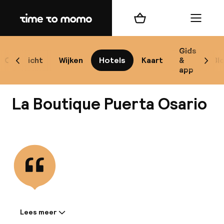
Home
Winkelmand
Menu
Có
Gids
Overzicht
Wijken
Hotels
Kaart
&
Bl
Scroll naar links
Scrol
app
B
La Boutique Puerta Osario
Bekijk alle
best
Reisi
We
Lees meer
Informatie gedeeld door de