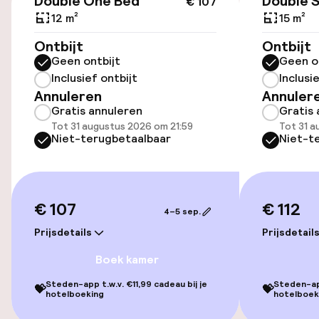
Double One Bed
Double 
€ 107
12 m²
15 m²
Ontbijt
Ontbijt
Toegankelijkheid
Geen ontbijt
Geen o
Inclusief ontbijt
Inclusi
Lift
Annuleren
Annuler
Gratis annuleren
Gratis 
Voor toegankelijkheid
Tot 31 augustus 2026 om 21:59
Tot 31 a
geoptimaliseerde kamers beschikbaar
Niet-terugbetaalbaar
Niet-t
Kamers
€ 107
€ 112
Voor toegankelijkheid
4–5 sep.
geoptimaliseerde kamers beschikbaar
Prijsdetails
Prijsdetail
Boek kamer
Entertainment
Steden-app t.w.v. €11,99 cadeau bij je
Steden-app
💝
💝
hotelboeking
hotelboek
Gratis wifi