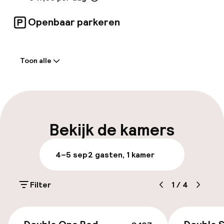
Openbaar parkeren
Welkom
Toon alle
Receptie: 24 uur geopend
Meertalige medewerkers
Bagageruimte
Bekijk de kamers
Parkeren & mobiliteit
4–5 sep
2 gasten, 1 kamer
Parkeergelegenheid op eigen terrein
(buiten)
Filter
1
/
4
€ 17,00 per dag
€ 107
Openbaar parkeren