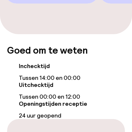
TV lounge
Eet- en drinkgelegenheden
Bar
Goed om te weten
Beleid
Inchecktijd
Overal rookvrij
Tussen 14:00 en 00:00
Uitchecktijd
Tussen 00:00 en 12:00
Openingstijden receptie
24 uur geopend