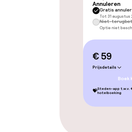
Annuleren
Gratis annule
Eet- en drink
Tot 31 augustus 
Niet-terugbet
Bar
Optie niet besch
€ 59
Prijsdetails
Boek 
Steden-app t.w.v. €
💝
hotelboeking