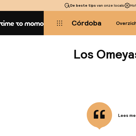
De beste tips
van onze locals
Ho
Córdoba
Overzic
Home
Los Omeya
Lees me
Informa
Dit hote
historis