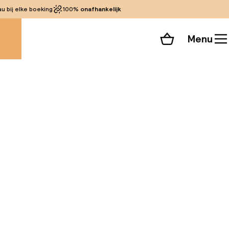
 bij elke boeking
100%
onafhankelijk
Menu
Winkelmand
Bekijk de kamers
 alle 40 foto’s
rt van de
ele van de meest