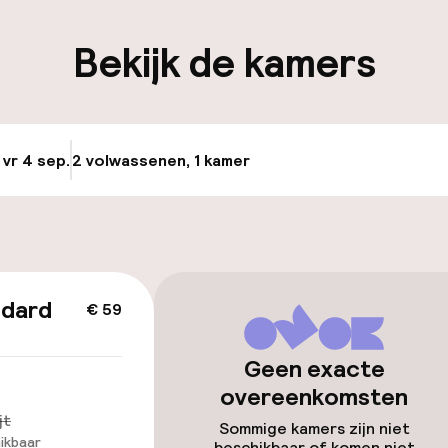
nheid op eigen
Fietsenstalling
Bekijk de kamers
n)
keren
 vr 4 sep.
2 volwassenen, 1 kamer
Update beschikba
id
ndard
€ 59
Geen exacte
overeenkomsten
jt
Sommige kamers zijn niet
ikbaar
beschikbaar of komen niet