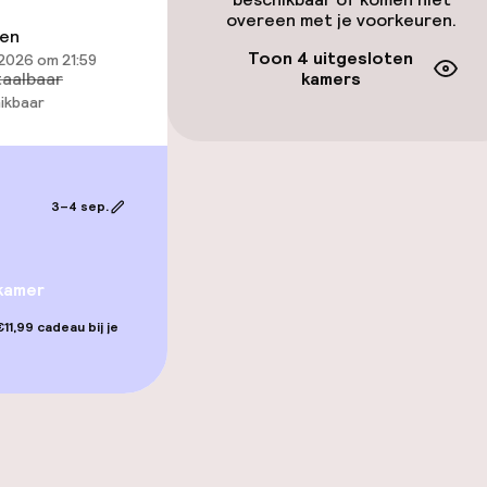
overeen met je voorkeuren.
ren
gelegenheden
Toon 4 uitgesloten
2026 om 21:59
aalbaar
kamers
ikbaar
3–4 sep.
kamer
11,99 cadeau bij je