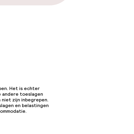
pen. Het is echter
e andere toeslagen
 niet zijn inbegrepen.
slagen en belastingen
ccommodatie.