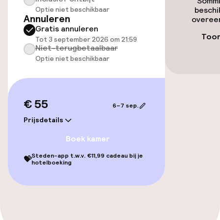
Sommi
Entertainment
Optie niet beschikbaar
beschi
Annuleren
overeen
Gratis annuleren
Gratis wifi
Toon
Tot 3 september 2026 om 21:59
Niet-terugbetaalbaar
Optie niet beschikbaar
Eet- en drinkgelegenheden
Bar
€ 55
6–7 sep.
Prijsdetails
Boek kamer
Steden-app t.w.v. €11,99 cadeau bij je
💝
hotelboeking