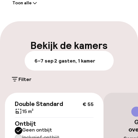
Toon alle
Receptie: 24 uur geopend
Parkeren & mobiliteit
Parkeergelegenheid op eigen terrein
Bekijk de kamers
(buiten)
€ 18,00 per dag
6–7 sep
2 gasten, 1 kamer
Openbaar parkeren
Filter
Fietsenstalling
€ 55
Double Standard
€ 55
Toegankelijkheid
15 m²
G
Ontbijt
Lift
ov
Geen ontbijt
Inclusief ontbijt