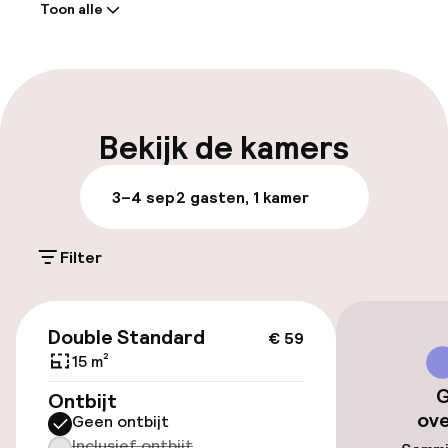
Toon alle
Receptie: 24 uur geopend
Parkeren & mobiliteit
Parkeergelegenheid op eigen terrein
Bekijk de kamers
(buiten)
€ 18,00 per dag
3–4 sep
2 gasten, 1 kamer
Openbaar parkeren
Filter
Fietsenstalling
€ 59
Double Standard
€ 59
Toegankelijkheid
15 m²
G
Ontbijt
Lift
ov
Geen ontbijt
Inclusief ontbijt