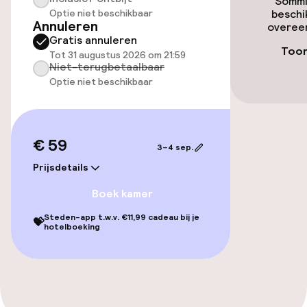
Sommi
Entertainment
Optie niet beschikbaar
beschi
Annuleren
overeen
Gratis annuleren
Gratis wifi
Toon
Tot 31 augustus 2026 om 21:59
Niet-terugbetaalbaar
Optie niet beschikbaar
Eet- en drinkgelegenheden
Bar
€ 59
3–4 sep.
Prijsdetails
Boek kamer
Steden-app t.w.v. €11,99 cadeau bij je
💝
hotelboeking