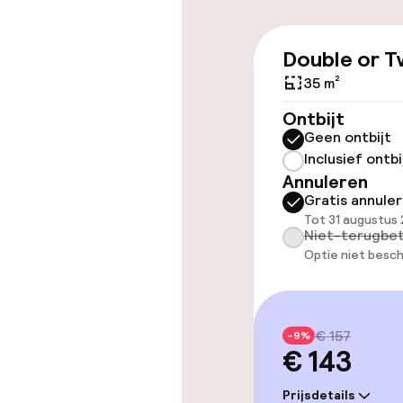
Toegankelijkhe
Double or T
Overal rolstoe
35 m²
Lift
Ontbijt
Geen ontbijt
Inclusief ontbi
Annuleren
Gratis annule
Kamers
Tot 31 augustus 
Niet-terugbet
Optie niet besch
Voor toeganke
geoptimalise
beschikbaar
€ 157
-9%
€ 143
Zwemmen & we
Prijsdetails