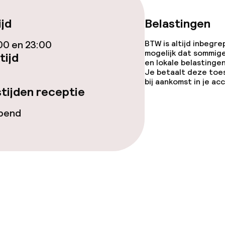
ijd
Belastingen
00 en 23:00
BTW is altijd inbegre
mogelijk dat sommig
tijd
en lokale belastingen
Je betaalt deze toe
bij aankomst in je a
iensten
tijden receptie
Diner à la carte
opend
te
Diner, vast menu
enu
Roomservice