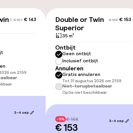
id
win Classic
Double or Twin
€ 143
€ 153
ltoegankelijk
€ 157
Voor toegankelij
€ 168
Superior
geoptimaliseerd
beschikbaar
35 m²
Ontbijt
jt
Geen ontbijt
Inclusief ontbijt
ren
Annuleren
2026 om 21:59
Gratis annuleren
aalbaar
Tot 31 augustus 2026 om 21:59
ikbaar
Niet-terugbetaalbaar
lijkheid
Optie niet beschikbaar
erde kamers
3–4 sep.
€ 168
-9%
3–4 sep.
llness
€ 153