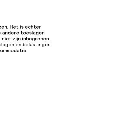
pen. Het is echter
e andere toeslagen
 niet zijn inbegrepen.
slagen en belastingen
ccommodatie.