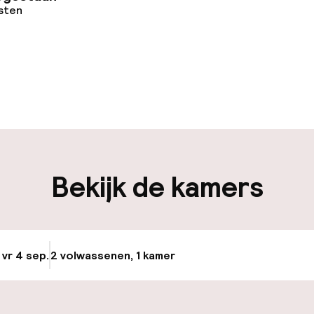
osten
uur geopend
Bagageruimte
edewerkers
iliteit
Bekijk de kamers
nheid op eigen
Luchthavenshut
n)
Fietsenstalling
 vr 4 sep.
2 volwassenen, 1 kamer
Update beschikba
Fietsverhuur
keren