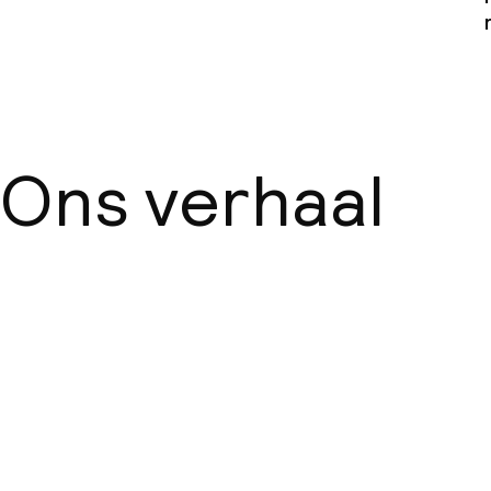
Beleid
Kleine huisdi
(minder dan de
Ons verhaal
Over ons