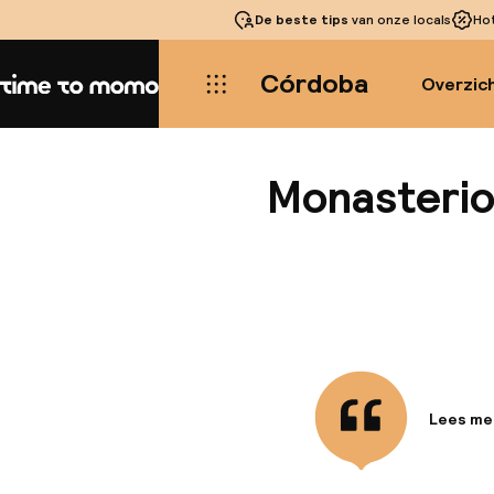
De beste tips
van onze locals
Ho
Córdoba
Overzic
Home
Monasterio
Lees me
Informa
Dit hotel
Cordoba 