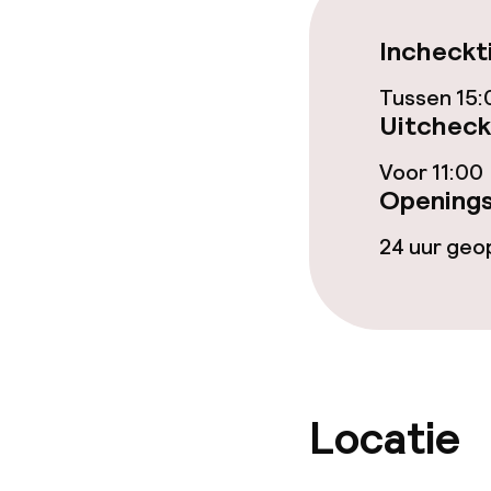
Restaurant
Incheckt
Bar
Tussen 15:
Uitcheck
Voor 11:00
Eet- en drinkd
Openings
Ontbijtbuffet
24 uur ge
Lunch à la car
Lunch, vast m
Locatie
Dieetopties