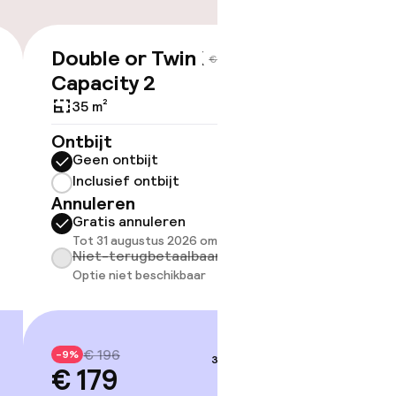
Double or Twin Deluxe
Triple
€ 179
kheid
€ 196
Capacity 2
e kamers
35 m²
35 m²
Ontbijt
Geen 
Ontbijt
Inclus
Geen ontbijt
Annule
Inclusief ontbijt
Grati
Annuleren
Tot 31
Gratis annuleren
Niet-
Tot 31 augustus 2026 om 21:59
Optie 
Niet-terugbetaalbaar
Optie niet beschikbaar
€ 2
-9%
€ 18
€ 196
-9%
3–4 sep.
€ 179
Prijsdetai