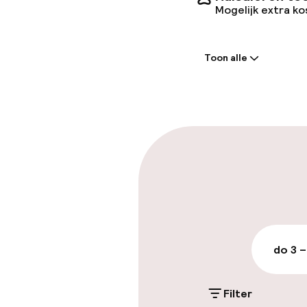
Mogelijk extra k
Welkom
Toon alle
Receptie: 24 
Meertalige m
Parkeren & mob
Parkeergelege
terrein (buite
€ 10,00 per dag
do 3 –
Openbaar par
Filter