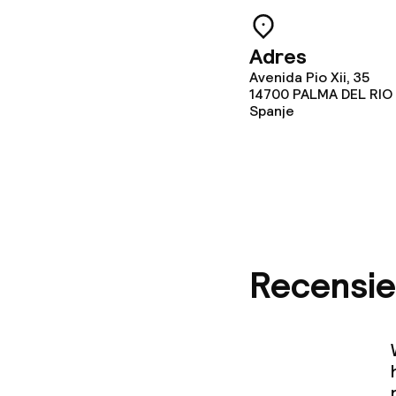
Glutenvrije op
Adres
Schoonmaakvo
Avenida Pio Xii, 35
14700
PALMA DEL RIO
Spanje
Wasfaciliteit
Wasservice
Zakelijke facili
Recensie
Conferentier
Vergaderruim