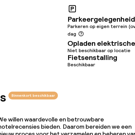
ties
Parkeergelegenheid
orzieningen
Parkeren op eigen terrein (ov
dag
en (wasmachine)
Opladen elektrische
Niet beschikbaar op locatie
Fietsenstalling
Beschikbaar
teiten
s
Binnenkort beschikbaar
uimte
te
We willen waardevolle en betrouwbare
hotelrecensies bieden. Daarom bereiden we een
nieuw proces voor het verzamelen en beheren va