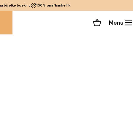
 bij elke boeking
100%
onafhankelijk
Menu
Winkelmand
Bekijk de kamers
alle 87 foto’s
 van de badplaats.
bars, restaurants