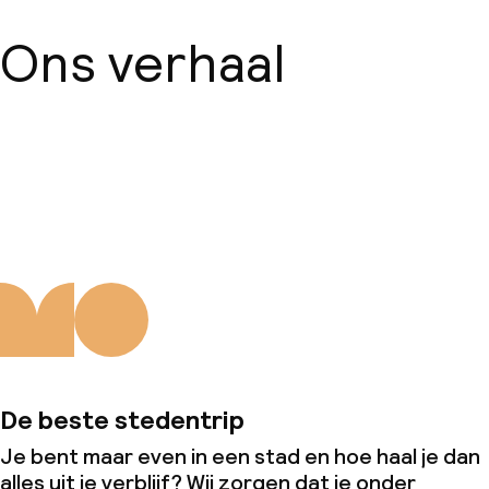
Zakelijke faciliteiten
Ons verhaal
Conferentieruimte
Vergaderruimte
Over ons
Beleid
Overal rookvrij
De beste stedentrip
Je bent maar even in een stad en hoe haal je dan
alles uit je verblijf? Wij zorgen dat je onder