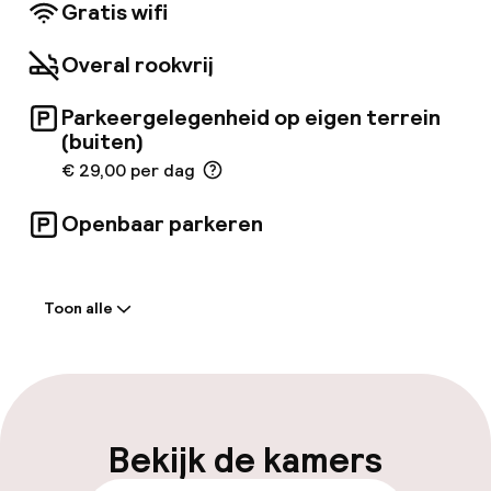
Gratis wifi
Overal rookvrij
Parkeergelegenheid op eigen terrein
(buiten)
€ 29,00 per dag
Openbaar parkeren
Welkom
Toon alle
Receptie: 24 uur geopend
Laat uitchecken mogelijk
Meertalige medewerkers
Bekijk de kamers
Bagageruimte