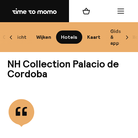
Home
Winkelmand
Menu
Có
Gids
Overzicht
Wijken
Hotels
Kaart
&
Bl
Scroll naar links
Scrol
app
B
NH Collection Palacio de
Cordoba
Bekijk alle
best
Reisi
We