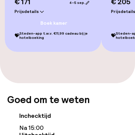
€ 171
€ 205
4–5 sep.
Overal rolstoeltoegankelijk
Prijsdetails
Prijsdetail
Lift
Boek kamer
Steden-app t.w.v. €11,99 cadeau bij je
Steden-app
💝
💝
hotelboeking
hotelboek
Zwemmen & wellness
Privé zwembad
Zoetwater buitenzwembad
Ligstoelen
Goed om te weten
Parasols
Fitnessruimte / gym
Inchecktijd
Na 15:00
Entertainment