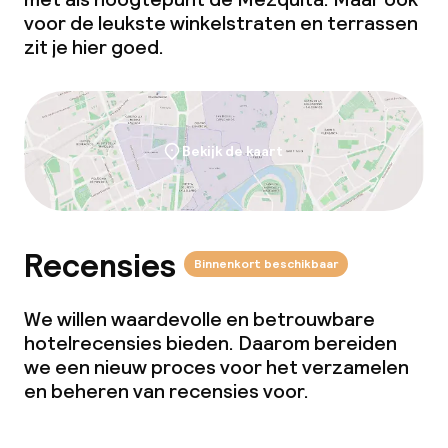
Dieetopties
voor de leukste winkelstraten en terrassen
zit je hier goed.
Speciale dieetopties
Glutenvrije opties
Bekijk de kaart
Faciliteiten en diensten voor kinderen
Babysitservice
Recensies
Binnenkort beschikbaar
Schoonmaakvoorzieningen
We willen waardevolle en betrouwbare
hotelrecensies bieden. Daarom bereiden
Wasfaciliteiten (wasmachine)
we een nieuw proces voor het verzamelen
en beheren van recensies voor.
Wasservice