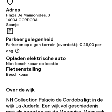
Eet- en drinkdiensten
Adres
Plaza De Maimonides, 3
Ontbijtbuffet
14004
CORDOBA
Spanje
Ontbijt geserveerd aan tafel
Parkeergelegenheid
Lunch à la carte
Parkeren op eigen terrein (overdekt): € 29,00 per
dag
Lunch, vast menu
Opladen elektrische auto
Niet beschikbaar op locatie
Diner à la carte
Fietsenstalling
Beschikbaar
Roomservice
Vroeg ontbijt
Over de wijk
NH Collection Palacio de Cordoba ligt in de
Laat ontbijt
wijk La Judería. Een wijk vol geschiedenis,
met als hoogtepunt de Mezquita. Maar ook