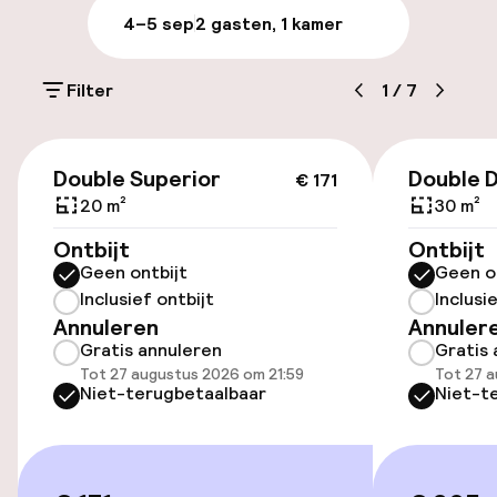
4–5 sep
2 gasten, 1 kamer
Parkeren & mobiliteit
Filter
1
/
7
Parkeergelegenheid op eigen terrein
(buiten)
€ 171
€ 29,00 per dag
Double Superior
Double 
€ 171
20 m²
30 m²
Parkeerservice
Ontbijt
Ontbijt
Geen ontbijt
Geen o
Openbaar parkeren
Inclusief ontbijt
Inclusi
Annuleren
Annuler
Fietsenstalling
Gratis annuleren
Gratis 
Tot 27 augustus 2026 om 21:59
Tot 27 a
Fietsverhuur
Niet-terugbetaalbaar
Niet-t
Toegankelijkheid