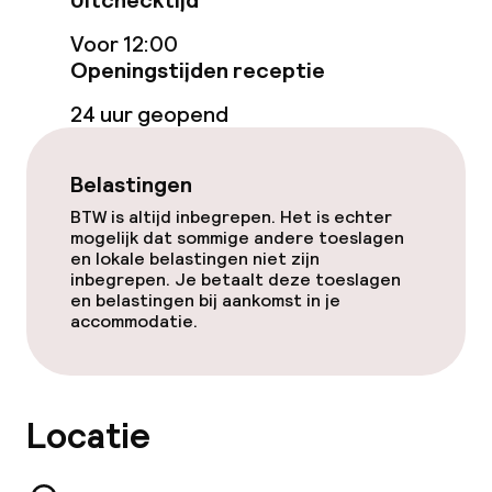
Uitchecktijd
Voor 12:00
Gratis wifi
Openingstijden receptie
Tuin
24 uur geopend
Terras
Belastingen
Zonneterras
BTW is altijd inbegrepen. Het is echter
mogelijk dat sommige andere toeslagen
TV lounge
en lokale belastingen niet zijn
inbegrepen. Je betaalt deze toeslagen
en belastingen bij aankomst in je
accommodatie.
Eet- en drinkgelegenheden
Restaurant
Locatie
Bar