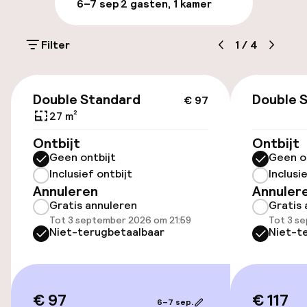
6–7 sep
2 gasten, 1 kamer
Parkeergelegenheid op eigen terrein
(buiten)
Filter
1
/
4
Gratis parkeren
€ 97
Openbaar parkeren
Double Standard
Double 
€ 97
27 m²
Ontbijt
Ontbijt
Toegankelijkheid
Geen ontbijt
Geen o
Inclusief ontbijt
Inclusi
Overal rolstoeltoegankelijk
Annuleren
Annuler
Gratis annuleren
Gratis 
Lift
Tot 3 september 2026 om 21:59
Tot 3 s
Niet-terugbetaalbaar
Niet-t
Voor toegankelijkheid
geoptimaliseerde kamers beschikbaar
€ 97
€ 117
Kamers
6–7 sep.