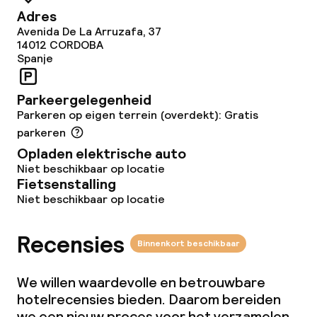
Ontbijtbuffet
Adres
Avenida De La Arruzafa, 37
Lunch à la carte
14012
CORDOBA
Spanje
Lunch, vast menu
Parkeergelegenheid
Diner à la carte
Parkeren op eigen terrein (overdekt): Gratis
parkeren
Diner, vast menu
Opladen elektrische auto
Niet beschikbaar op locatie
Roomservice
Fietsenstalling
Niet beschikbaar op locatie
Dieetopties
Recensies
Binnenkort beschikbaar
Speciale dieetopties
We willen waardevolle en betrouwbare
hotelrecensies bieden. Daarom bereiden
Faciliteiten en diensten voor kinderen
we een nieuw proces voor het verzamelen