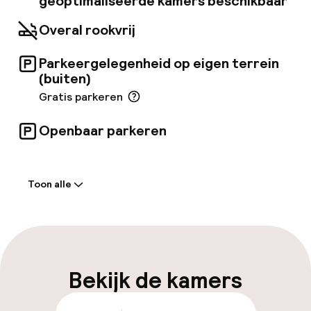
geoptimaliseerde kamers beschikbaar
vast internet en draadloos internet blijf je
verbonden en satellietzenders zorgen voor
Overal rookvrij
entertainment. De privébadders met een
combinatie van douche/bad hebben gratis
Parkeergelegenheid op eigen terrein
toiletartikelen en bidets.
(buiten)
Gratis parkeren
Openbaar parkeren
Welkom
Toon alle
Receptie: 24 uur geopend
Meertalige medewerkers
Bagageruimte
Bekijk de kamers
Parkeren & mobiliteit