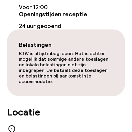
Voor 12:00
Tuin
Openingstijden receptie
Terras
24 uur geopend
TV lounge
Belastingen
Game-kamer
BTW is altijd inbegrepen. Het is echter
mogelijk dat sommige andere toeslagen
en lokale belastingen niet zijn
inbegrepen. Je betaalt deze toeslagen
Eet- en drinkgelegenheden
en belastingen bij aankomst in je
accommodatie.
Restaurant
Bar
Locatie
Eet- en drinkdiensten