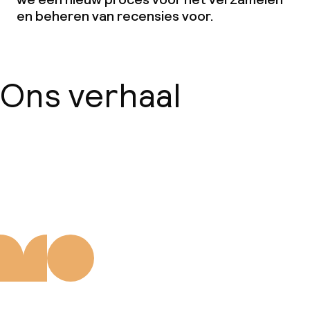
en beheren van recensies voor.
Speeltuin
Kinderzwembad
Ons verhaal
Babysitservice
Schoonmaakvoorzieningen
Over ons
Wasfaciliteiten (wasmachine)
Wasservice
Zakelijke faciliteiten
Conferentieruimte