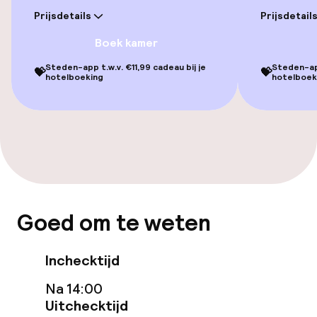
Prijsdetails
Prijsdetail
Voor toegankelijkheid
geoptimaliseerde kamers beschikbaar
Boek kamer
Steden-app t.w.v. €11,99 cadeau bij je
Steden-app
💝
💝
hotelboeking
hotelboek
Zwemmen & wellness
Zoetwater buitenzwembad
Kinderzwembad
Ligstoelen
Goed om te weten
Parasols
Inchecktijd
Entertainment
Na 14:00
Gratis wifi
Uitchecktijd