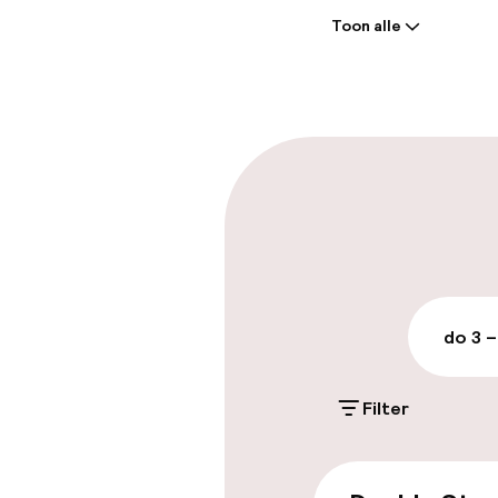
Toon alle
Receptie: 24 
Meertalige m
Parkeren & mob
Parkeergelege
terrein (buite
Gratis parkeren
do 3 –
Openbaar par
Filter
Toegankelijkhe