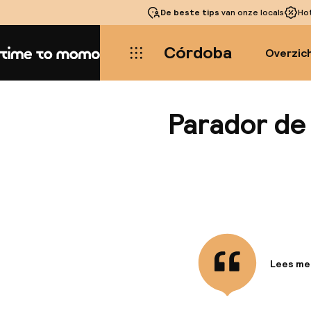
De beste tips
van onze locals
Ho
Córdoba
Overzic
Home
Parador de
Lees me
Informa
Profitee
seizoens