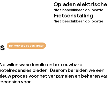
Opladen elektrische
Babysitservice
Niet beschikbaar op locatie
Fietsenstalling
ad
Niet beschikbaar op locatie
orzieningen
s
Binnenkort beschikbaar
en (wasmachine)
We willen waardevolle en betrouwbare
hotelrecensies bieden. Daarom bereiden we een
nieuw proces voor het verzamelen en beheren va
recensies voor.
teiten
uimte
te