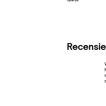
Speeltuin
Kinderzwemb
Schoonmaakvo
Recensie
Wasfaciliteit
Wasservice
Zakelijke facili
Conferentier
Vergaderruim