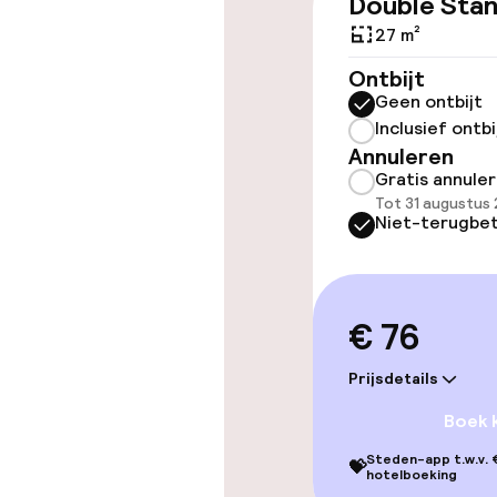
Double Sta
Overal rolstoe
27 m²
Lift
Ontbijt
Geen ontbijt
Inclusief ontbi
Annuleren
Gratis annule
Kamers
Tot 31 augustus 
Niet-terugbet
Voor toeganke
geoptimalise
beschikbaar
€ 76
Prijsdetails
Zwemmen & we
Boek 
Zoetwater b
Steden-app t.w.v. €
💝
hotelboeking