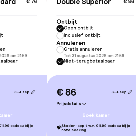
ndard
Double Superior
€ 76
€ 86
ltoegankelijk
Voor toegankelij
geoptimaliseerd
beschikbaar
Ontbijt
Geen ontbijt
jt
Inclusief ontbijt
Annuleren
ren
Gratis annuleren
2026 om 21:59
Tot 31 augustus 2026 om 21:59
aalbaar
Niet-terugbetaalbaar
lijkheid
erde kamers
€ 86
3–4 sep.
3–4 sep.
Prijsdetails
llness
kamer
Boek kamer
uitenzwembad
Ligstoelen
11,99 cadeau bij je
Steden-app t.w.v. €11,99 cadeau bij je
💝
hotelboeking