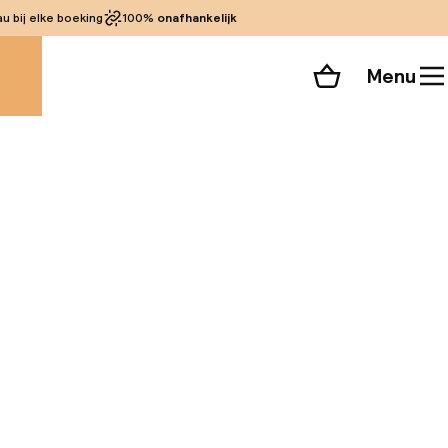
 bij elke boeking
100%
onafhankelijk
Menu
Winkelmand
Bekijk de kamers
alle 95 foto’s
ennisbaan en een
er gratis draadloos