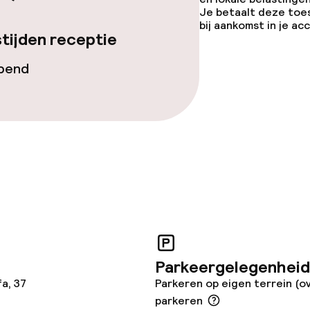
Je betaalt deze toe
bij aankomst in je a
tijden receptie
iensten
opend
Diner à la carte
te
Diner, vast menu
enu
Roomservice
topties
Parkeergelegenheid
a, 37
Parkeren op eigen terrein (o
 diensten voor kinderen
parkeren