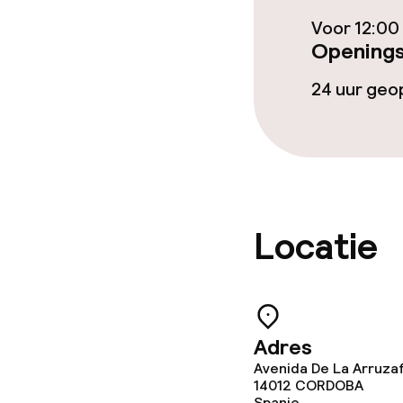
Voor 12:00
Openings
Eet- en drinkd
24 uur ge
Ontbijtbuffet
Lunch à la car
Lunch, vast m
Locatie
Dieetopties
Speciale diee
Adres
Avenida De La Arruzaf
Faciliteiten en
14012
CORDOBA
Spanje