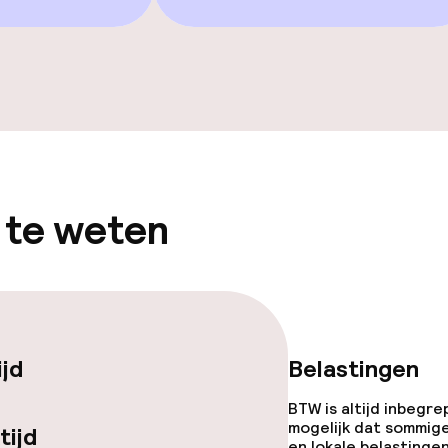
ad
Parasols
TV lounge
Game-kamer
 te weten
gelegenheden
ijd
Belastingen
BTW is altijd inbegre
mogelijk dat sommig
tijd
en lokale belastingen