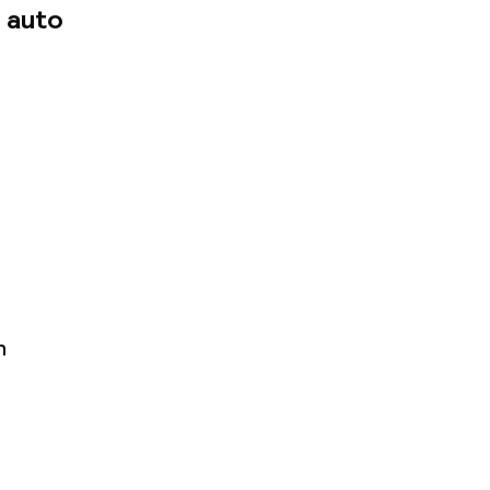
 auto
n