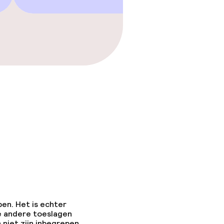
pen. Het is echter
e andere toeslagen
 niet zijn inbegrepen.