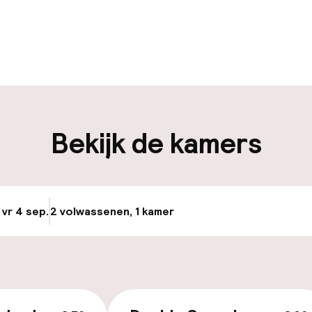
uur geopend
Bagageruimte
edewerkers
iliteit
Bekijk de kamers
nheid op eigen
n)
 vr 4 sep.
2 volwassenen, 1 kamer
Update beschikba
keren
id