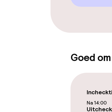
Kinderzwemb
Entertainment
Gratis wifi
Tuin
Goed om
Terras
Eet- en drink
Incheckt
Restaurant
Na 14:00
Bar
Uitcheck