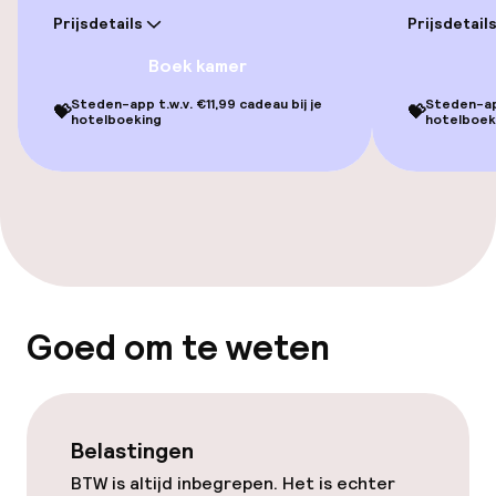
Prijsdetails
Prijsdetail
Boek kamer
Steden-app t.w.v. €11,99 cadeau bij je
Steden-app
💝
💝
hotelboeking
hotelboek
Goed om te weten
Belastingen
BTW is altijd inbegrepen. Het is echter