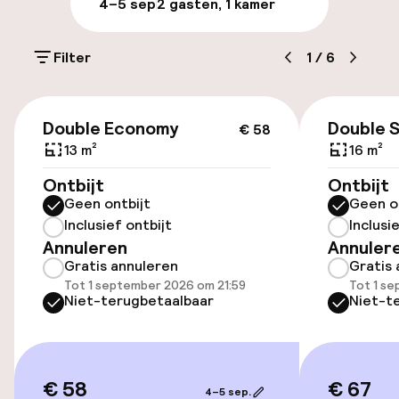
4–5 sep
2 gasten, 1 kamer
Toegankelijkheid
Filter
1
/
6
Lift
€ 58
Double Economy
Double 
€ 58
13 m²
16 m²
Entertainment
Ontbijt
Ontbijt
Gratis wifi
Geen ontbijt
Geen o
Inclusief ontbijt
Inclusi
Zonneterras
Annuleren
Annuler
Gratis annuleren
Gratis 
Tot 1 september 2026 om 21:59
Tot 1 s
Niet-terugbetaalbaar
Niet-t
€ 58
€ 67
4–5 sep.