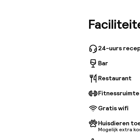
minuten 
bereiken
voorzien
Facilitei
restaura
een park
Uitsteke
beschikk
24-uurs recep
rookvrij.
Bar
Restaurant
Fitnessruimte
Gratis wifi
Huisdieren to
Mogelijk extra k