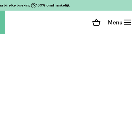
 bij elke boeking
100%
onafhankelijk
Menu
Winkelmand
Bekijk de kamers
 alle 213 foto’s
et beursterrein, is
egangers. Binnen 15