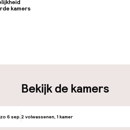
lijkheid
erde kamers
uur geopend
Vroeg inchecken
-in mogelijk
Meertalige med
-out mogelijk
Bagageruimte
Bekijk de kamers
iliteit
nheid op eigen
Openbaar parke
n)
 zo 6 sep.
2 volwassenen, 1 kamer
Update beschikba