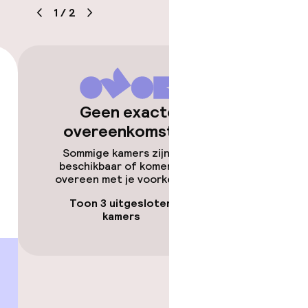
1
/
2
Geen exacte
overeenkomsten
kheid
Sommige kamers zijn niet
e kamers
beschikbaar of komen niet
overeen met je voorkeuren.
Toon 3 uitgesloten
kamers