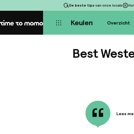
De beste tips
van onze locals
Ho
Keulen
Overzicht
Home
Best Wester
Lees me
Informa
Het hote
een idea