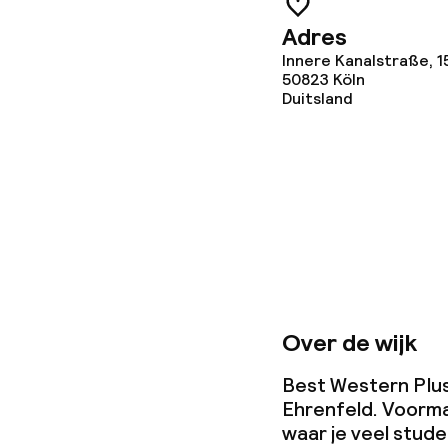
Adres
Innere Kanalstraße, 1
Zakelijke facili
50823
Köln
Duitsland
Conferentier
Vergaderruim
Beleid
Overal rookvri
Over de wijk
Kleine huisdi
Best Western Plus 
(minder dan de
Ehrenfeld. Voormal
waar je veel stude