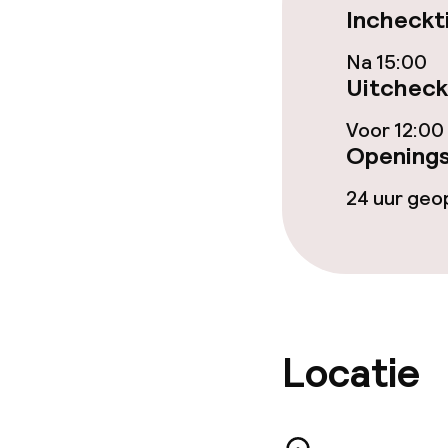
Incheckt
Eet- en drink
Na 15:00
Restaurant
Uitcheck
Bar
Voor 12:00
Openings
24 uur ge
Eet- en drinkd
Ontbijtbuffet
Lunch à la car
Locatie
Schoonmaakvo
Wasservice