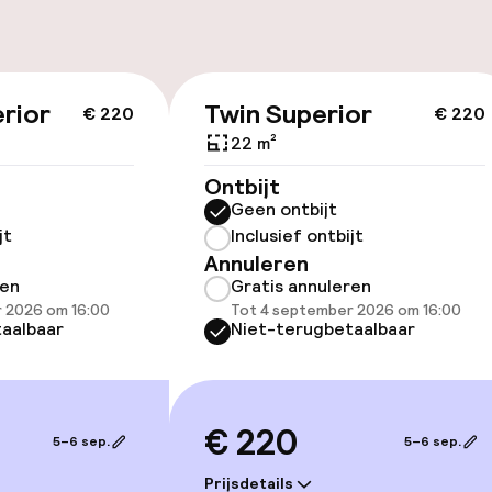
nheid op eigen
n)
rior
Twin Superior
€ 220
€ 220
22 m²
id
Ontbijt
Geen ontbijt
ltoegankelijk
Voor toegankelij
jt
Inclusief ontbijt
geoptimaliseerd
Annuleren
beschikbaar
ren
Gratis annuleren
 2026 om 16:00
Tot 4 september 2026 om 16:00
aalbaar
Niet-terugbetaalbaar
€ 220
5–6 sep.
5–6 sep.
lijkheid
Prijsdetails