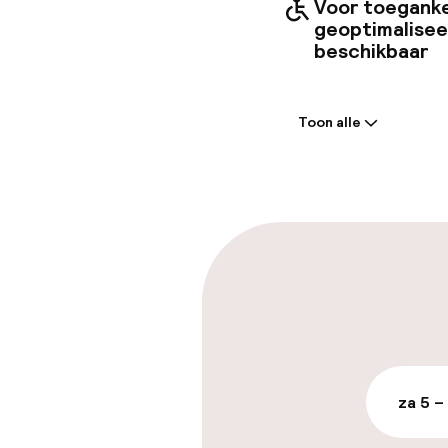
Voor toeganke
geoptimalise
beschikbaar
Welkom
Toon alle
Receptie: 24 
Express check
Express check
Parkeren & mob
Parkeergelege
terrein (buite
za 5 –
Gratis parkeren