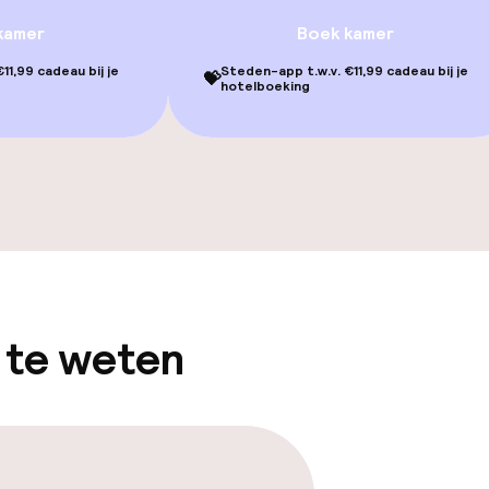
erde kamers
kamer
Boek kamer
11,99 cadeau bij je
Steden-app t.w.v. €11,99 cadeau bij je
💝
hotelboeking
llness
 / gym
 te weten