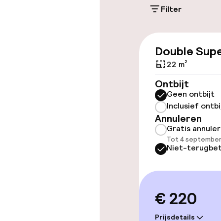
Filter
Parkeergelege
terrein (binne
€ 20,00 per dag
Double Supe
22 m²
Toegankelijkhe
Ontbijt
Geen ontbijt
Overal rolstoe
Inclusief ontbi
Annuleren
Lift
Gratis annule
Tot 4 september
Niet-terugbet
Kamers
€ 220
Voor toeganke
Prijsdetails