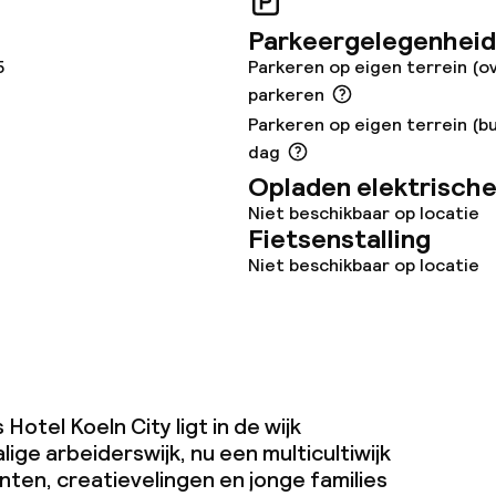
Parkeergelegenheid
5
Parkeren op eigen terrein (o
teiten
parkeren
Parkeren op eigen terrein (bu
uimte
dag
Opladen elektrische
te
Niet beschikbaar op locatie
Fietsenstalling
Niet beschikbaar op locatie
j
eren toegestaan
Hotel Koeln City ligt in de wijk
 5 kg)
ige arbeiderswijk, nu een multicultiwijk
nten, creatievelingen en jonge families