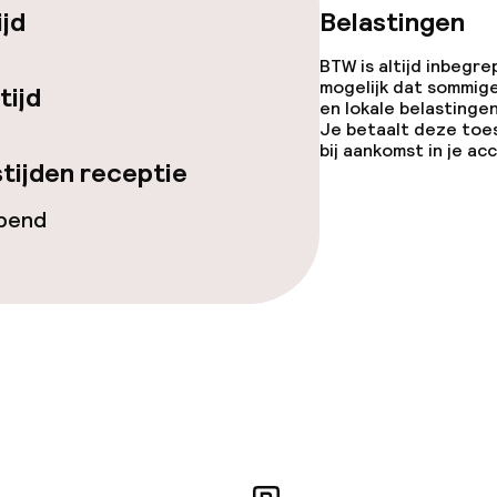
ijd
Belastingen
gelegenheden
BTW is altijd inbegre
mogelijk dat sommig
tijd
en lokale belastingen
Je betaalt deze toe
bij aankomst in je a
tijden receptie
opend
iensten
Diner à la carte
te
Roomservice
orzieningen