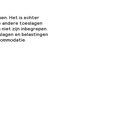
pen. Het is echter
e andere toeslagen
 niet zijn inbegrepen.
slagen en belastingen
ccommodatie.