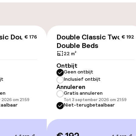
n)
locatie
osten
Luchthavenshut
keren
sic Double
Double Classic Two
€ 176
€ 192
Double Beds
id
22 m²
Ontbijt
ltoegankelijk
Geen ontbijt
jt
Inclusief ontbijt
Annuleren
ren
Gratis annuleren
 2026 om 21:59
Tot 3 september 2026 om 21:59
aalbaar
Niet-terugbetaalbaar
llness
Fitnessruimte /