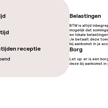
iensten
ijd
Belastingen
Diner à la carte
BTW is altijd inbegre
te
Roomservice
mogelijk dat sommig
tijd
en lokale belastingen
Je betaalt deze toe
bij aankomst in je a
tijden receptie
Borg
opend
Let op: er is een bor
opties
deze bij aankomst in
 diensten voor kinderen