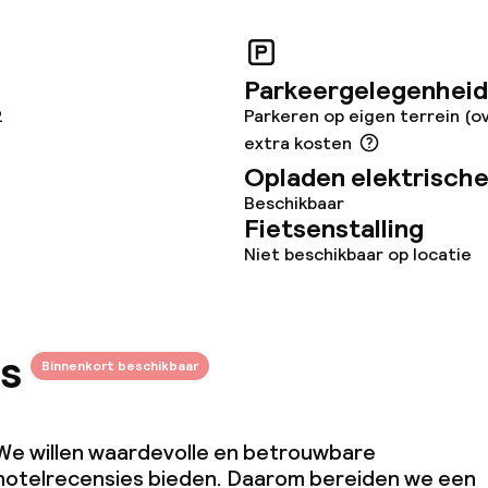
orzieningen
Parkeergelegenheid
2
Parkeren op eigen terrein (o
extra kosten
teiten
Opladen elektrische
Beschikbaar
Fietsenstalling
uimte
Niet beschikbaar op locatie
te
s
Binnenkort beschikbaar
omst
Kleine huisdiere
(minder dan de 5
We willen waardevolle en betrouwbare
hotelrecensies bieden. Daarom bereiden we een
j