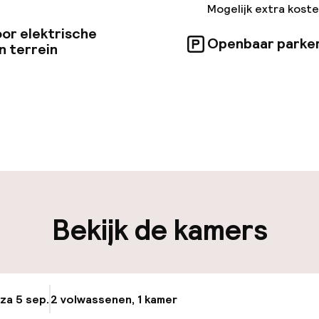
Mogelijk extra kost
or elektrische
Openbaar parke
n terrein
uur geopend
Vroeg uitchecke
-in mogelijk
Laat uitchecken 
-out mogelijk
Meertalige med
en mogelijk
Bagageruimte
Bekijk de kamers
iliteit
 za 5 sep.
2 volwassenen, 1 kamer
Update beschikba
nheid op eigen
Oplaadpunt elek