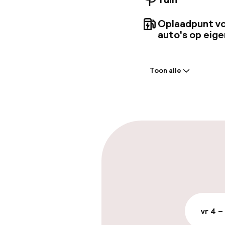
Oplaadpunt vo
auto's op eige
Welkom
Toon alle
Receptie: 24 
Express check
Express check
Vroeg incheck
Parkeren & mob
vr 4 –
Parkeergelege