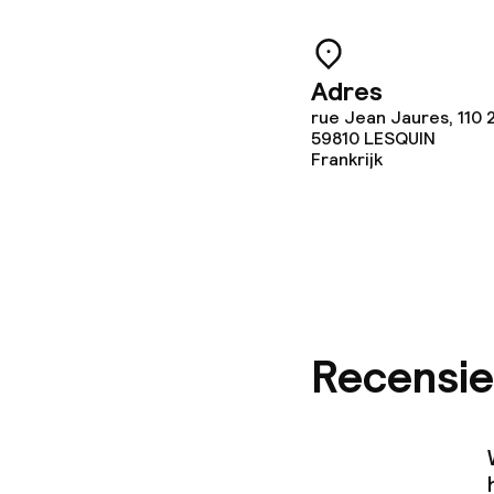
Schoonmaakvo
Wasservice
Adres
rue Jean Jaures, 110 
59810
LESQUIN
Frankrijk
Zakelijke facili
Conferentier
Vergaderruim
Recensie
Beleid
Borg bij aank
Overal rookvri