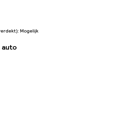
verdekt): Mogelijk
 auto
n toegestaan
 kg)