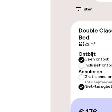
terrein (buite
Filter
Mogelijk extra k
Openbaar par
Double Clas
Bed
Toegankelijkhe
22 m²
Ontbijt
Overal rolstoe
Geen ontbijt
Inclusief ontbi
Lift
Annuleren
Gratis annule
Tot 3 september
Niet-terugbet
Zwemmen & we
Parasols