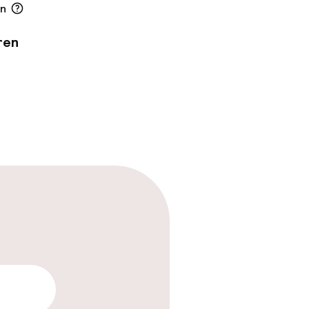
en
ren
n mogelijk
mogelijk
ewerkers
arheid
trische auto op