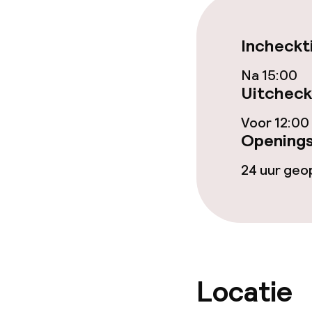
Eet- en drinkd
Incheckt
Ontbijtbuffet
Na 15:00
Lunch à la car
Uitcheck
Voor 12:00
Dieetopties
Openings
24 uur ge
Vegetarische 
Faciliteiten en
Speeltuin
Locatie