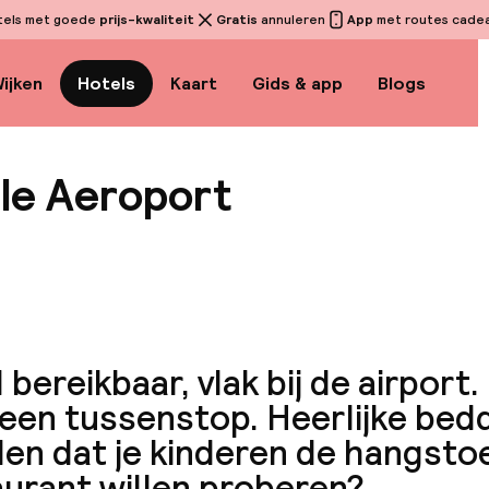
tels met goede
prijs-kwaliteit
Gratis
annuleren
App
met routes cadeau
ijken
Hotels
Kaart
Gids & app
Blogs
lle Aeroport
Bekijk
bereikbaar, vlak bij de airport.
 een tussenstop. Heerlijke bed
en dat je kinderen de hangstoe
aurant willen proberen?