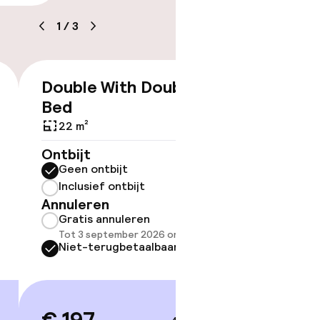
1
/
3
tle
Double With Double
€ 197
Bed
22 m²
ov
Ontbijt
Geen ontbijt
Somm
besch
Inclusief ontbijt
overe
Annuleren
Gratis annuleren
Too
Tot 3 september 2026 om 21:59
Niet-terugbetaalbaar
 gym