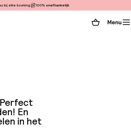
 bij elke boeking
100%
onafhankelijk
Menu
Winkelmand
Bekijk de kamers
 alle 285 foto’s
 Perfect
den! En
len in het