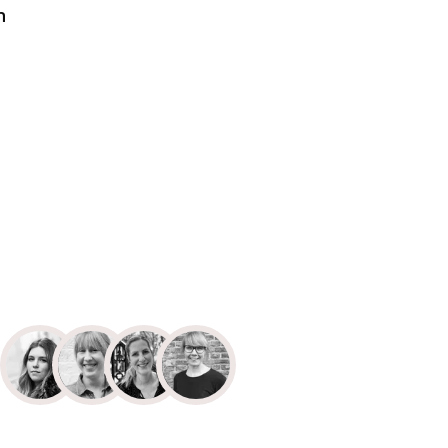
n toegestaan
n