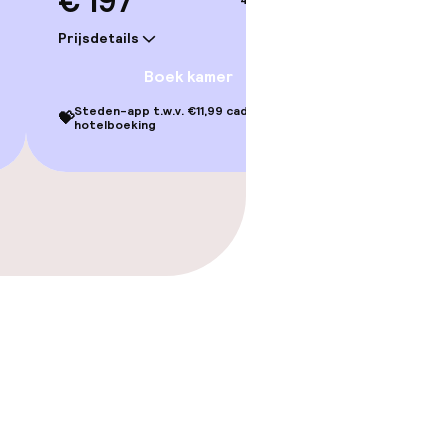
€ 197
4–5 sep.
Prijsdetails
Boek kamer
Steden-app t.w.v. €11,99 cadeau bij je
💝
hotelboeking