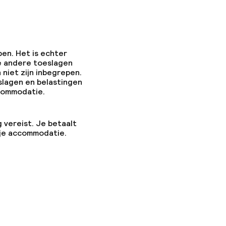
pen. Het is echter
e andere toeslagen
 niet zijn inbegrepen.
slagen en belastingen
ccommodatie.
g vereist. Je betaalt
 je accommodatie.