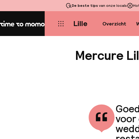
De beste tips
van onze locals
Ho
Lille
Overzicht
W
Home
Mercure Li
Goed 
voor
wedd
rest