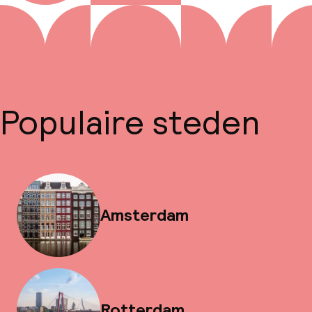
Populaire steden
Amsterdam
Rotterdam