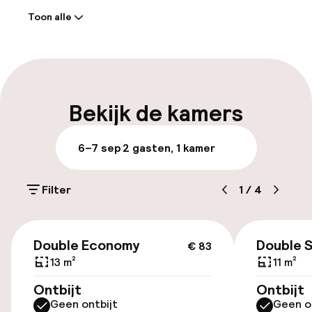
Toon alle
Receptie: 24 uur geopend
Meertalige medewerkers
Bagageruimte
Bekijk de kamers
Parkeren & mobiliteit
6–7 sep
2 gasten, 1 kamer
Openbaar parkeren
Filter
1
/
4
Toegankelijkheid
€ 83
Double Economy
Double 
€ 83
Lift
13 m²
11 m²
Ontbijt
Ontbijt
Entertainment
Geen ontbijt
Geen o