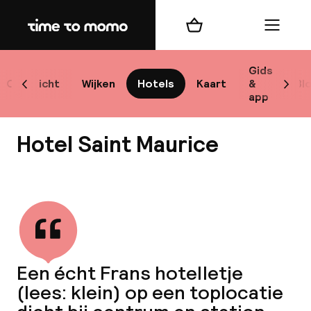
Home
Winkelmand
Menu
L
Gids
Overzicht
Wijken
Hotels
Kaart
&
Bl
Scroll naar links
Scrol
app
B
Hotel Saint Maurice
Bekijk alle
best
Reisi
Een écht Frans hotelletje
(lees: klein) op een toplocatie
We