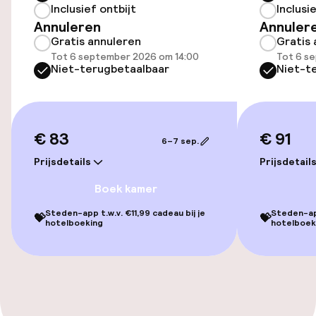
Inclusief ontbijt
Inclusi
Gratis wifi
Annuleren
Annuler
Gratis annuleren
Gratis 
Tot 6 september 2026 om 14:00
Tot 6 s
Niet-terugbetaalbaar
Niet-t
Beleid
Overal rookvrij
€ 83
€ 91
6–7 sep.
Prijsdetails
Prijsdetail
Boek kamer
Steden-app t.w.v. €11,99 cadeau bij je
Steden-app
💝
💝
hotelboeking
hotelboek