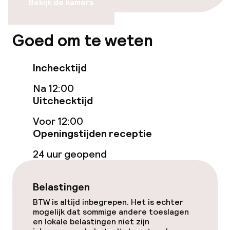
Bekijk de kamers
Aansluitende kamers beschikbaar
Goed om te weten
Entertainment
Betaalde wifi
Inchecktijd
Na 12:00
Tuin
Uitchecktijd
Terras
Voor 12:00
Openingstijden receptie
TV lounge
24 uur geopend
Game-kamer
Belastingen
Eet- en drinkgelegenheden
BTW is altijd inbegrepen. Het is echter
mogelijk dat sommige andere toeslagen
en lokale belastingen niet zijn
Bar