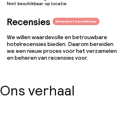
Vergaderruimte
Niet beschikbaar op locatie
Recensies
Beleid
Binnenkort beschikbaar
Overal rookvrij
We willen waardevolle en betrouwbare
hotelrecensies bieden. Daarom bereiden
we een nieuw proces voor het verzamelen
en beheren van recensies voor.
Ons verhaal
Over ons