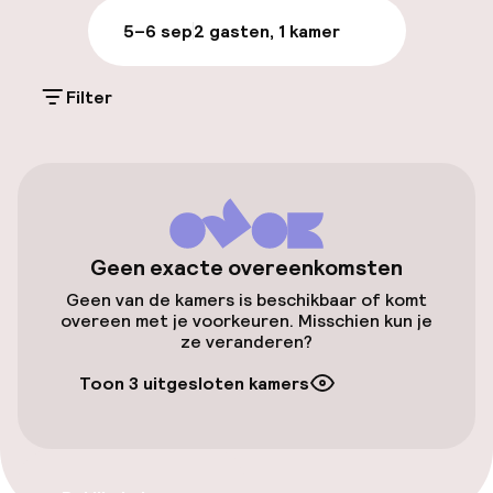
Parkeren & mobiliteit
5–6 sep
2 gasten, 1 kamer
Openbaar parkeren
Filter
Oplaadpunt elektrische auto op
locatie
Luchthavenshuttle
Geen exacte overeenkomsten
Toegankelijkheid
Geen van de kamers is beschikbaar of komt
overeen met je voorkeuren. Misschien kun je
Lift
ze veranderen?
Toon 3 uitgesloten kamers
Kamers
Familiekamers beschikbaar