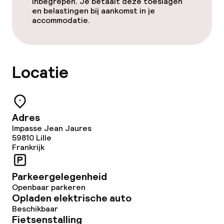
inbegrepen. Je betaalt deze toeslagen
en belastingen bij aankomst in je
accommodatie.
Eet- en drinkdiensten
Roomservice
Locatie
Faciliteiten en diensten voor kinderen
Speeltuin
Adres
Impasse Jean Jaures
59810
Lille
Schoonmaakvoorzieningen
Frankrijk
Wasservice
Parkeergelegenheid
Openbaar parkeren
Opladen elektrische auto
Zakelijke faciliteiten
Beschikbaar
Fietsenstalling