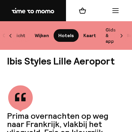
Home
Winkelmand
Menu
L
Gids
Overzicht
Wijken
Hotels
Kaart
&
Bl
Scroll naar links
Scrol
app
B
Ibis Styles Lille Aeroport
Bekijk alle
best
Reisi
Prima overnachten op weg
naar Frankrijk, vlakbij het
We