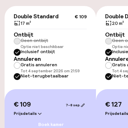
Gratis parkeren
€ 109
Openbaar parkeren
Double Standard
Double 
€ 109
17 m²
20 m²
Ontbijt
Ontbijt
Toegankelijkheid
Geen ontbijt
Geen o
Optie niet beschikbaar
Optie ni
Overal rolstoeltoegankelijk
Inclusief ontbijt
Inclusi
Annuleren
Annuler
Lift
Gratis annuleren
Gratis 
Tot 4 september 2026 om 21:59
Tot 4 s
Niet-terugbetaalbaar
Niet-t
Entertainment
Gratis wifi
€ 109
€ 127
7–8 sep.
TV lounge
Prijsdetails
Prijsdetail
Boek kamer