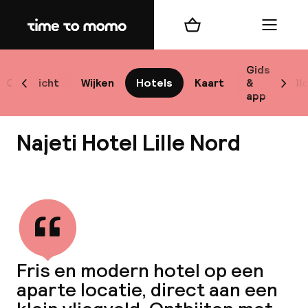
Home
Winkelmand
Menu
L
Gids
Overzicht
Wijken
Hotels
Kaart
&
Bl
Scroll naar links
Scrol
app
B
Najeti Hotel Lille Nord
Bekijk alle
best
Reisi
Fris en modern hotel op een
aparte locatie, direct aan een
We