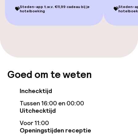
Eet- en drinkgelegenheden
Steden-app t.w.v. €11,99 cadeau bij je
Steden-app
💝
💝
hotelboeking
hotelboek
Bar
Eet- en drinkdiensten
Ontbijtbuffet
Zakelijke faciliteiten
Goed om te weten
Vergaderruimte
Inchecktijd
Tussen 16:00 en 00:00
Uitchecktijd
Voor 11:00
Openingstijden receptie