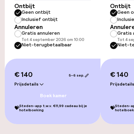
Ontbijt
Ontbijt
Entertainment
Geen ontbijt
Geen o
Inclusief ontbijt
Inclusi
Gratis wifi
Annuleren
Annuler
Gratis annuleren
Gratis 
Tot 4 september 2026 om 10:00
Tot 4 s
Niet-terugbetaalbaar
Niet-t
Eet- en drinkgelegenheden
Bar
€ 140
€ 140
5–6 sep.
Eet- en drinkdiensten
Prijsdetails
Prijsdetail
Ontbijtbuffet
Boek kamer
Steden-app t.w.v. €11,99 cadeau bij je
Steden-app
💝
💝
Vroeg ontbijt
hotelboeking
hotelboek
Dieetopties