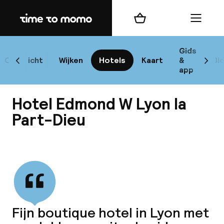
Home
Winkelmand
Menu
L
Gids
Overzicht
Wijken
Hotels
Kaart
&
Bl
Scroll naar links
Scrol
app
B
Hotel Edmond W Lyon la
Part-Dieu
Bekijk alle
best
Reisi
We
Fijn boutique hotel in Lyon met