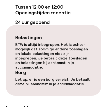
Tussen 12:00 en 12:00
Dieetopties
Openingstijden receptie
24 uur geopend
Vegetarische opties
Belastingen
Schoonmaakvoorzieningen
BTW is altijd inbegrepen. Het is echter
mogelijk dat sommige andere toeslagen
Wasfaciliteiten (wasmachine)
en lokale belastingen niet zijn
inbegrepen. Je betaalt deze toeslagen
Wasservice
en belastingen bij aankomst in je
accommodatie.
Borg
Zakelijke faciliteiten
Let op: er is een borg vereist. Je betaalt
deze bij aankomst in je accommodatie.
Conferentieruimte
Vergaderruimte