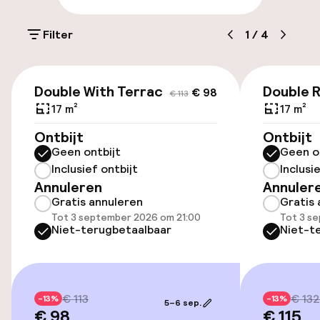
Parkeren & mobiliteit
Filter
1
/
4
Openbaar parkeren
€ 98
€ 113
Double With Terrace
Double R
€ 98
€ 113
Toegankelijkheid
17 m²
17 m²
Lift
Ontbijt
Ontbijt
Geen ontbijt
Geen o
Inclusief ontbijt
Inclusi
Entertainment
Annuleren
Annuler
Gratis annuleren
Gratis 
Gratis wifi
Tot 3 september 2026 om 21:00
Tot 3 s
Niet-terugbetaalbaar
Niet-t
Tuin
Terras
€ 113
€ 132
-13%
-13%
5–6 sep.
€ 98
€ 115