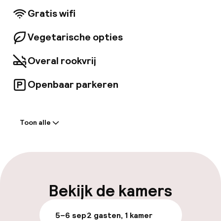
Confluences ligt op 5 minuten lopen en het
Gratis wifi
Gerland Stadium ligt op 1, 6 km van het hotel.
Cultureel centrum La Sucrière ligt op 2
Vegetarische opties
minuten lopen en de luchthaven Lyon-Saint-
Exupéry ligt op 21 km afstand.
Overal rookvrij
Openbaar parkeren
Welkom
Toon alle
Receptie: 24 uur geopend
Vroeg inchecken mogelijk
Meertalige medewerkers
Bekijk de kamers
Bagageruimte
5–6 sep
2 gasten, 1 kamer