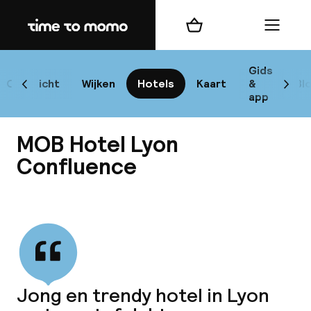
Home
Winkelmand
Menu
L
Gids
Overzicht
Wijken
Hotels
Kaart
&
Bl
Scroll naar links
Scrol
app
B
MOB Hotel Lyon
Confluence
Bekijk alle
best
Reisi
We
Jong en trendy hotel in Lyon