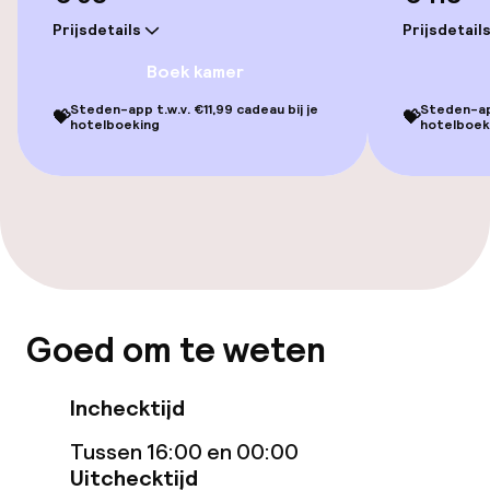
Zonneterras
Prijsdetails
Prijsdetail
Boek kamer
Eet- en drinkgelegenheden
Steden-app t.w.v. €11,99 cadeau bij je
Steden-app
💝
💝
Restaurant
hotelboeking
hotelboek
Bar
Eet- en drinkdiensten
Ontbijt à la carte
Goed om te weten
Ontbijt geserveerd aan tafel
Inchecktijd
Lunch à la carte
Tussen 16:00 en 00:00
Diner à la carte
Uitchecktijd