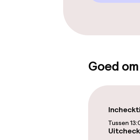
Entertainment
Gratis wifi
Tuin
Terras
Goed om
Eet- en drink
Restaurant
Incheckt
Bar
Tussen 13:
Uitcheck