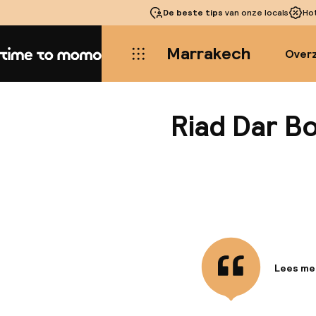
De beste tips
van onze locals
Ho
Marrakech
Overz
Home
Riad Dar B
Lees me
Informa
Het 4-st
Marrakec