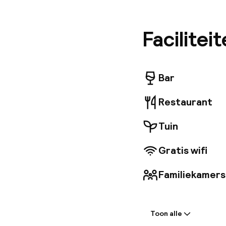
vergader
binnenzw
(geef dit
Facilitei
Bar
Restaurant
Tuin
Gratis wifi
Familiekamers
Welkom
Toon alle
Vroeg incheck