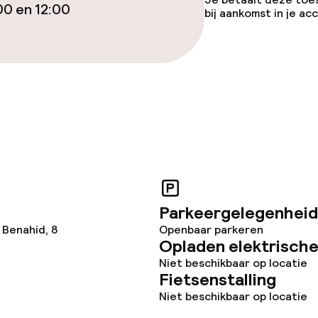
iensten
00 en 12:00
bij aankomst in je a
arte
Diner, vast menu
veerd aan tafel
Roomservice
te
Vroeg ontbijt
enu
Laat ontbijt
te
Parkeergelegenheid
 Benahid, 8
Openbaar parkeren
Opladen elektrische
Niet beschikbaar op locatie
ties
Fietsenstalling
Niet beschikbaar op locatie
opties