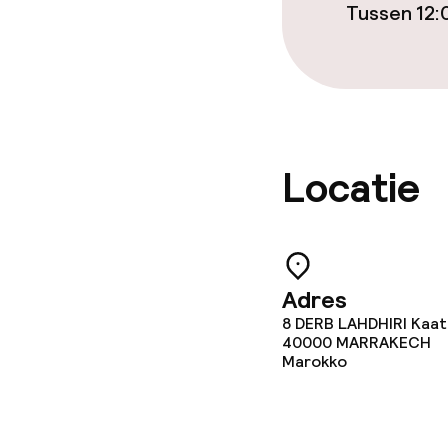
Eet- en drinkd
Tussen 12:
Ontbijt à la c
Ontbijt geser
Lunch à la car
Locatie
Lunch, vast m
Diner à la car
Adres
8 DERB LAHDHIRI Kaat
Dieetopties
40000
MARRAKECH
Marokko
Glutenvrije op
Vegetarische 