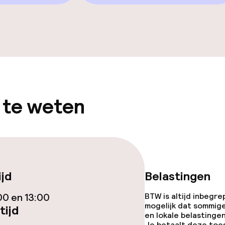
Zonneterras
TV lounge
 te weten
gelegenheden
ijd
Belastingen
00 en 13:00
BTW is altijd inbegre
mogelijk dat sommig
tijd
en lokale belastingen
Je betaalt deze toe