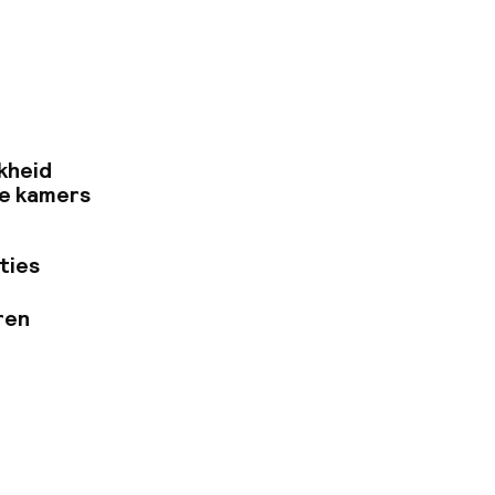
er een
openbare ruimtes
kheid
e kamers
ties
ren
ewerkers