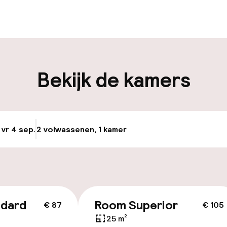
en mogelijk
Bagageruimte
iliteit
Bekijk de kamers
keren
Transferservice
uttle
 vr 4 sep.
2 volwassenen, 1 kamer
Update beschikba
id
lijkheid
erde kamers
ndard
Room Superior
€ 87
€ 105
25 m²