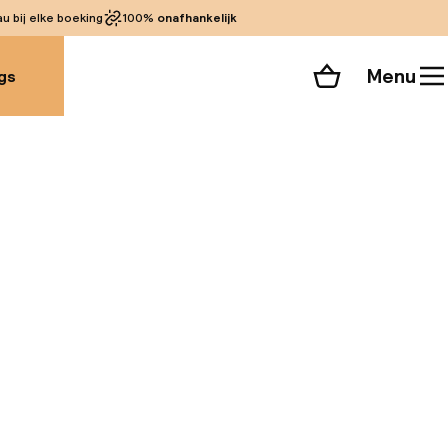
 bij elke boeking
100%
onafhankelijk
Menu
gs
Winkelmand
Bekijk de kamers
 alle 104 foto’s
soord in
 Er zijn