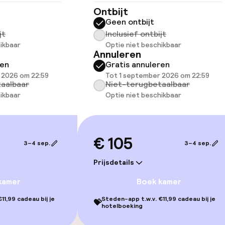
Ontbijt
Geen ontbijt
jt
Inclusief ontbijt
 beschikbaar
ikbaar
Optie niet beschikbaar
Annuleren
ren
Gratis annuleren
lijkheid
 2026 om 22:59
Tot 1 september 2026 om 22:59
erde kamers
aalbaar
Niet-terugbetaalbaar
ikbaar
Optie niet beschikbaar
llness
€ 105
3–4 sep.
3–4 sep.
d
Stoombad
Prijsdetails
Spa behandeling
kamer
Boek kamer
11,99 cadeau bij je
Steden-app t.w.v. €11,99 cadeau bij je
💝
Massage
hotelboeking