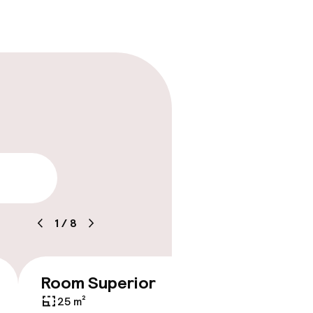
arheid
1
/
8
Room Superior
Suite
€ 105
25 m²
48 m²