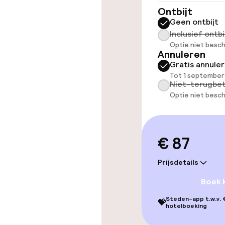
Ontbijt
Kamers
Geen ontbijt
Inclusief ontbi
Familiekamers
Optie niet besch
Annuleren
Gratis annule
Voor toeganke
Tot 1 september
geoptimalise
Niet-terugbet
beschikbaar
Optie niet besch
Zwemmen & we
€ 87
Privé zwemba
Prijsdetails
Ligstoelen
Boek 
Steden-app t.w.v. €
💝
Solarium
hotelboeking