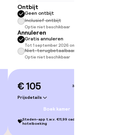
Ontbijt
Ontbijt
Geen ontbijt
Geen 
Inclusief ontbijt
Inclus
Optie niet beschikbaar
Optie 
Annuleren
Annule
Gratis annuleren
Grati
Tot 1 september 2026 om 22:59
Tot 1 
Niet-terugbetaalbaar
Niet-
Optie niet beschikbaar
Optie 
€ 105
€ 14
3–4 sep.
Prijsdetails
Prijsdetai
en
Boek kamer
Steden-app t.w.v. €11,99 cadeau bij je
Steden-ap
💝
💝
hotelboeking
hotelbo