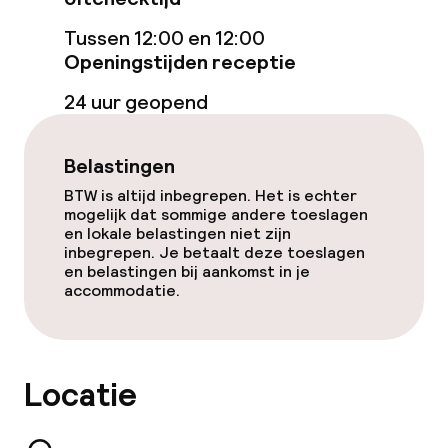
Spa behandelingen
Tussen 12:00 en 12:00
Openingstijden receptie
Massage
24 uur geopend
Fitnessruimte / gym
Belastingen
BTW is altijd inbegrepen. Het is echter
Entertainment
mogelijk dat sommige andere toeslagen
en lokale belastingen niet zijn
Betaalde wifi
inbegrepen. Je betaalt deze toeslagen
en belastingen bij aankomst in je
accommodatie.
Tuin
Terras
Locatie
Zonneterras
TV lounge