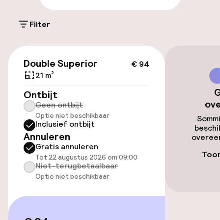
Parkeergelegenheid op eigen terrein
(buiten)
Filter
Mogelijk extra kosten
€ 94
Parkeerservice
Double Superior
€ 94
21 m²
Openbaar parkeren
G
Ontbijt
ov
Geen ontbijt
Luchthavenshuttle
Optie niet beschikbaar
Sommi
Inclusief ontbijt
beschi
Fietsverhuur
Annuleren
overeen
Gratis annuleren
Toon
Tot 22 augustus 2026 om 09:00
Toegankelijkheid
Niet-terugbetaalbaar
Optie niet beschikbaar
Overal rolstoeltoegankelijk
Lift