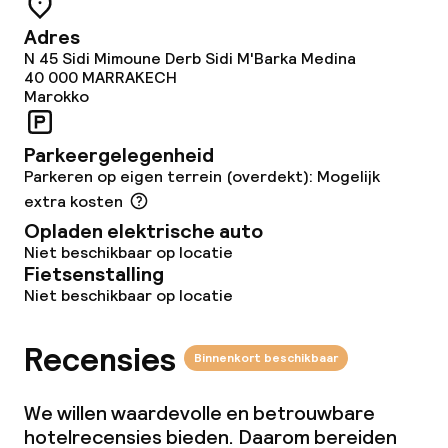
Adres
Game-kamer
N 45 Sidi Mimoune Derb Sidi M'Barka Medina
40 000
MARRAKECH
Marokko
Eet- en drinkgelegenheden
Parkeergelegenheid
Restaurant
Parkeren op eigen terrein (overdekt): Mogelijk
extra kosten
Bar
Opladen elektrische auto
Niet beschikbaar op locatie
Eet- en drinkdiensten
Fietsenstalling
Niet beschikbaar op locatie
Lunch à la carte
Recensies
Binnenkort beschikbaar
Lunch, vast menu
We willen waardevolle en betrouwbare
Diner à la carte
hotelrecensies bieden. Daarom bereiden