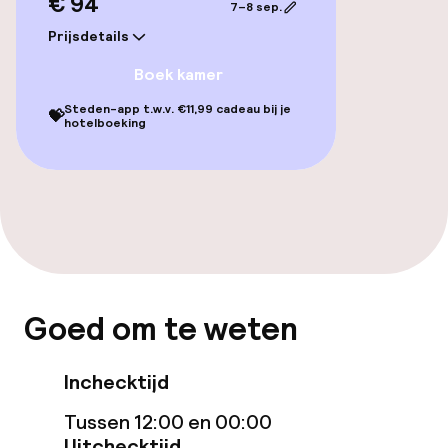
€ 94
7–8 sep.
Prijsdetails
Zwemmen & wellness
Boek kamer
Zoetwater binnenzwembad
Steden-app t.w.v. €11,99 cadeau bij je
💝
hotelboeking
Zoetwater buitenzwembad
Ligstoelen
Parasols
Solarium
Goed om te weten
Stoombad
Inchecktijd
Turks stoombad (hamam)
Tussen 12:00 en 00:00
Spacentrum
Uitchecktijd