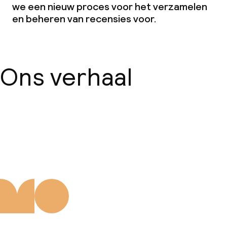
we een nieuw proces voor het verzamelen
Diner, vast menu
en beheren van recensies voor.
Roomservice
Dieetopties
Ons verhaal
Speciale dieetopties
Over ons
Faciliteiten en diensten voor kinderen
Babysitservice
Schoonmaakvoorzieningen
Wasservice