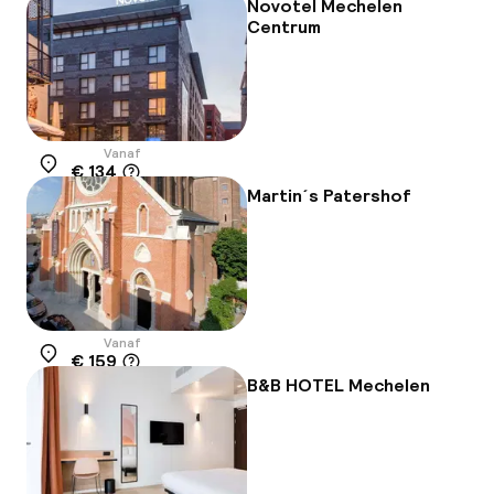
Novotel Mechelen
Centrum
Vanaf
€ 134
Locatie
Martin´s Patershof
Vanaf
€ 159
Locatie
B&B HOTEL Mechelen