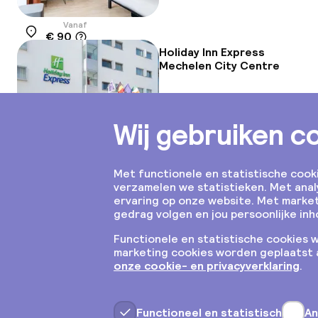
Vanaf
€ 90
Locatie
Holiday Inn Express
Mechelen City Centre
Vanaf
€ 109
Locatie
Hotel Elisabeth
Vanaf
€ 144
Locatie
Toon 1 uitgesloten hotel