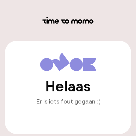
Helaas
Er is iets fout gegaan :(
Opnieuw laden