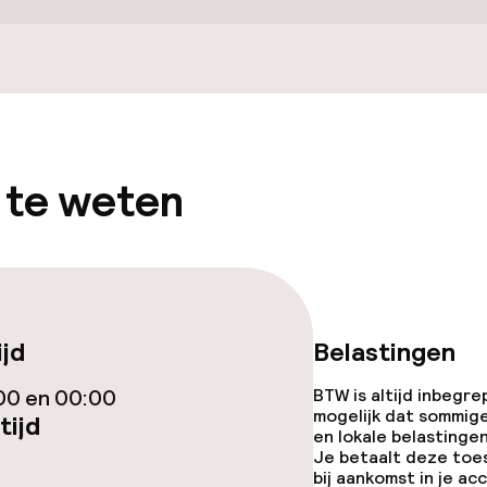
okers beschikbaar
 te weten
llness
 / gym
ijd
Belastingen
00 en 00:00
BTW is altijd inbegre
mogelijk dat sommig
tijd
en lokale belastingen
Je betaalt deze toe
bij aankomst in je a