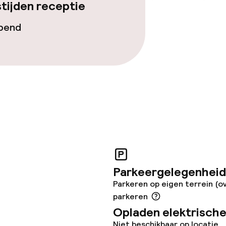
tijden receptie
opend
gelegenheden
iensten
enu
Roomservice
Parkeergelegenheid
nu
Parkeren op eigen terrein (o
parkeren
Opladen elektrische
 diensten voor kinderen
Niet beschikbaar op locatie