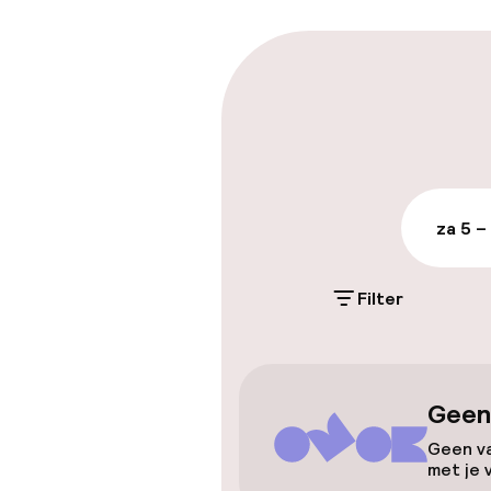
Parkeren & mob
Parkeergelege
terrein (buite
Gratis parkeren
za 5 –
Parkeerservic
Filter
Toegankelijkhe
Overal rolstoe
Geen
Lift
Geen va
met je 