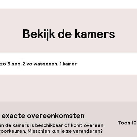
iliteit
Bekijk de kamers
nheid op eigen
Openbaar parke
n)
Fietsverhuur
 zo 6 sep.
2 volwassenen, 1 kamer
Update beschikba
e
id
ltoegankelijk
 exacte overeenkomsten
Toon 10
n de kamers is beschikbaar of komt overeen
voorkeuren. Misschien kun je ze veranderen?