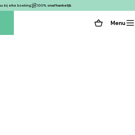
 bij elke boeking
100%
onafhankelijk
Menu
Winkelmand
Bekijk de kamers
 alle 107 foto’s
opnieuw ontworpen
t de geest oproept