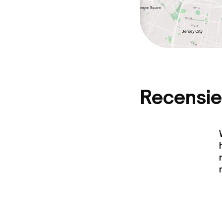
Overal rookvri
Recensie