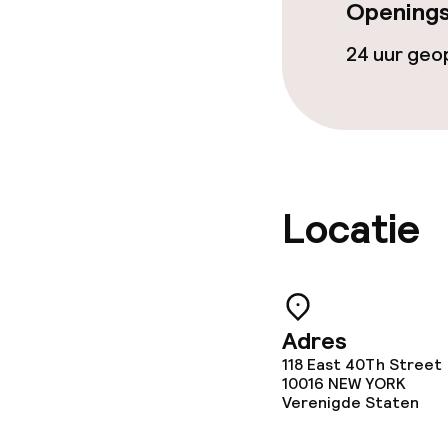
Openings
Game-kamer
24 uur ge
Eet- en drink
Restaurant
Locatie
Eet- en drinkd
Lunch, vast m
Adres
Diner, vast me
118 East 40Th Street
10016
NEW YORK
Verenigde Staten
Faciliteiten en