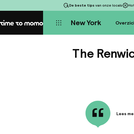
De beste tips
van onze locals
Ho
New York
Overzic
Home
The Renwic
Lees me
Informa
The Renw
hotel in