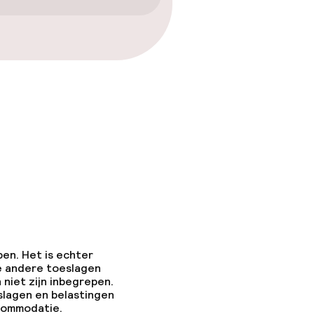
pen. Het is echter
e andere toeslagen
 niet zijn inbegrepen.
slagen en belastingen
ccommodatie.