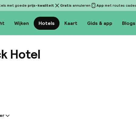
tels met goede
prijs-kwaliteit
Gratis
annuleren
App
met routes cadeau
ht
Wijken
Hotels
Kaart
Gids & app
Blogs
k Hotel
Bekijk
er
tie gedeeld door de accommodatie:
ick Hotel New York City is een eigentijds, onlangs 
 een iconisch bakstenen gebouw uit de jaren 1920, da