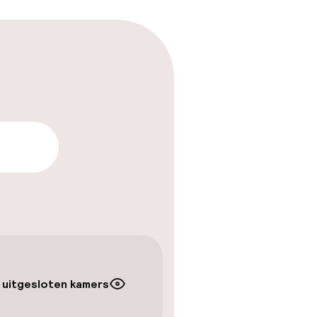
ren
arheid
 uitgesloten kamers