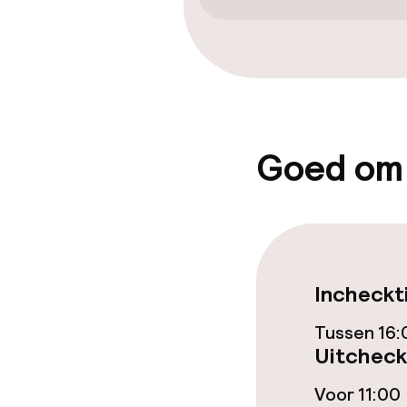
Kamers
Kamers voor r
Goed om
Zwemmen & we
Massage
Fitnessruimte
Incheckt
Tussen 16:
Entertainment
Uitcheck
Gratis wifi
Voor 11:00