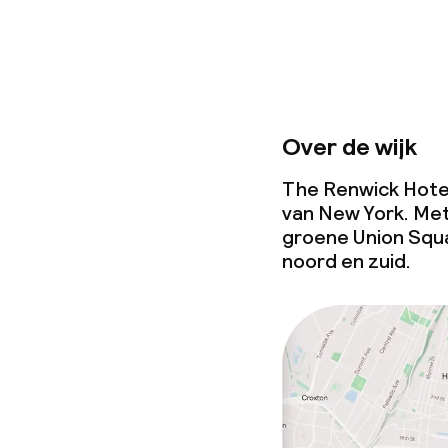
Babysitservic
Schoonmaakvo
Over de wijk
Wasfaciliteit
The Renwick Hotel 
Wasservice
van New York. Me
groene Union Squ
noord en zuid.
Zakelijke facili
Vergaderruim
Beleid