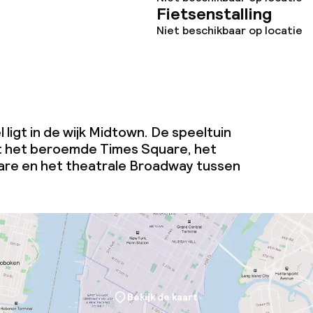
Fietsenstalling
e
Niet beschikbaar op locatie
orzieningen
en (wasmachine)
ligt in de wijk Midtown. De speeltuin
t het beroemde Times Square, het
are en het theatrale Broadway tussen
teiten
te
Bekijk de kaart