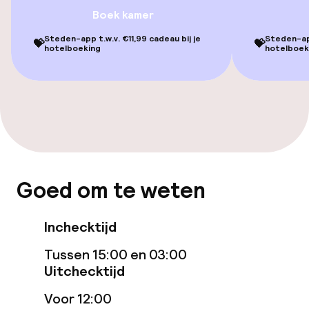
Boek kamer
Restaurant
Steden-app t.w.v. €11,99 cadeau bij je
Steden-app
💝
💝
hotelboeking
hotelboek
Bar
Eet- en drinkdiensten
Roomservice
Goed om te weten
Schoonmaakvoorzieningen
Wasservice
Inchecktijd
Tussen 15:00 en 03:00
Zakelijke faciliteiten
Uitchecktijd
Voor 12:00
Vergaderruimte