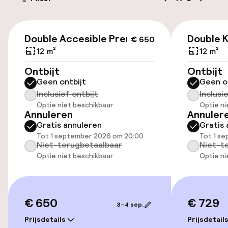
Openbaar parkeren
€ 650
Double Accesible Premium
Double K
€ 650
Toegankelijkheid
12 m²
12 m²
Lift
Ontbijt
Ontbijt
Geen ontbijt
Geen o
Inclusief ontbijt
Inclusi
Zwemmen & wellness
Optie niet beschikbaar
Optie ni
Annuleren
Annuler
Gratis annuleren
Gratis 
Fitnessruimte / gym
Tot 1 september 2026 om 20:00
Tot 1 s
Niet-terugbetaalbaar
Niet-t
Optie niet beschikbaar
Optie ni
Entertainment
Gratis wifi
€ 650
€ 729
3–4 sep.
Prijsdetails
Prijsdetail
Eet- en drinkgelegenheden