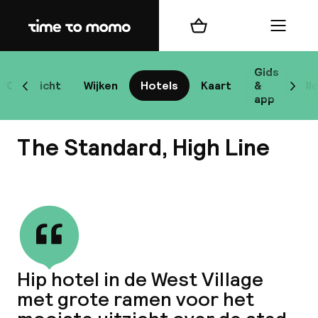
Home
Winkelmand
Menu
New
Gids
Overzicht
Wijken
Hotels
Kaart
&
Bl
Scroll naar links
Scrol
app
B
The Standard, High Line
Bekijk alle
best
Reisi
Hip hotel in de West Village
met grote ramen voor het
We