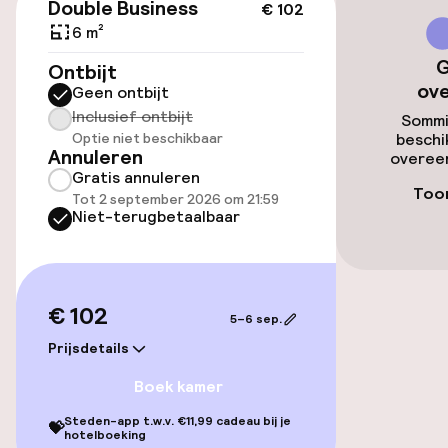
Double Business
€ 102
Lift
6 m²
G
Ontbijt
ov
Entertainment
Geen ontbijt
Inclusief ontbijt
Sommi
Gratis wifi
Optie niet beschikbaar
beschi
Annuleren
overeen
Gratis annuleren
Toon
Tot 2 september 2026 om 21:59
Eet- en drinkgelegenheden
Niet-terugbetaalbaar
Bar
€ 102
Beleid
5–6 sep.
Prijsdetails
Overal rookvrij
Boek kamer
Uitsluitend volwassenen
Steden-app t.w.v. €11,99 cadeau bij je
💝
hotelboeking