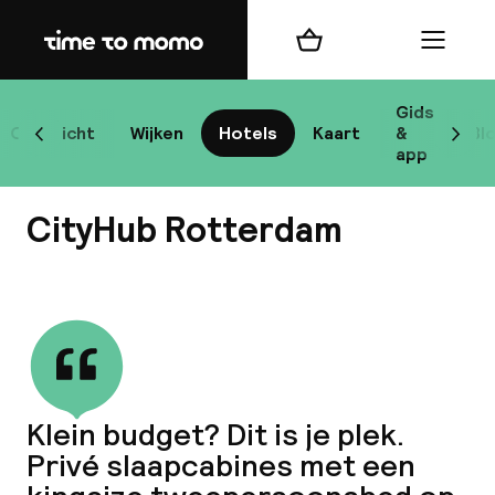
Home
Winkelmand
Menu
Ro
Gids
Overzicht
Wijken
Hotels
Kaart
&
Bl
Scroll naar links
Scrol
app
Best
CityHub Rotterdam
Bekijk alle
bes
Reis
Klein budget? Dit is je plek.
W
Privé slaapcabines met een
Mij