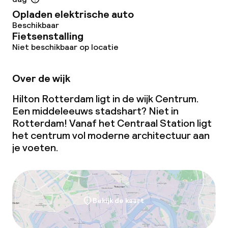
Opladen elektrische auto
Wasservice
Beschikbaar
Fietsenstalling
Niet beschikbaar op locatie
Zakelijke faciliteiten
Over de wijk
Conferentieruimte
Hilton Rotterdam ligt in de wijk Centrum.
Vergaderruimte
Een middeleeuws stadshart? Niet in
Rotterdam! Vanaf het Centraal Station ligt
het centrum vol moderne architectuur aan
Beleid
je voeten.
Overal rookvrij
Kleine huisdieren toegestaan (minder
dan de 5 kg)
Bekijk de kaart