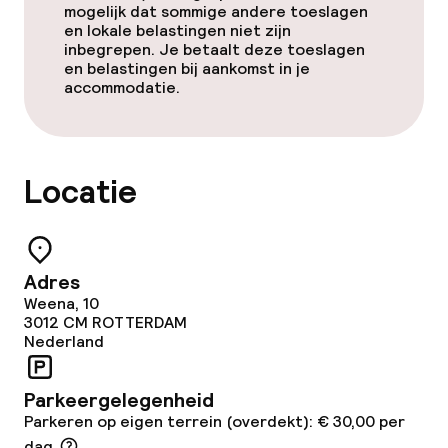
mogelijk dat sommige andere toeslagen
en lokale belastingen niet zijn
Diner à la carte
inbegrepen. Je betaalt deze toeslagen
en belastingen bij aankomst in je
accommodatie.
Roomservice
Dieetopties
Locatie
Vegetarische opties
Faciliteiten en diensten voor kinderen
Adres
Weena, 10
3012 CM
ROTTERDAM
Babysitservice
Nederland
Schoonmaakvoorzieningen
Parkeergelegenheid
Parkeren op eigen terrein (overdekt): € 30,00 per
Wasfaciliteiten (wasmachine)
dag