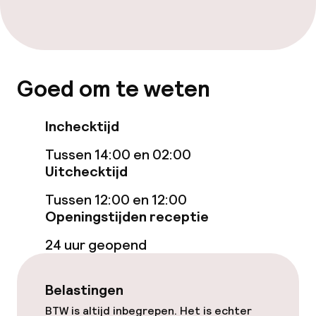
Fitnessruimte / gym
Entertainment
Betaalde wifi
Goed om te weten
Inchecktijd
Eet- en drinkgelegenheden
Tussen 14:00 en 02:00
Restaurant
Uitchecktijd
Bar
Tussen 12:00 en 12:00
Openingstijden receptie
24 uur geopend
Eet- en drinkdiensten
Ontbijtbuffet
Belastingen
BTW is altijd inbegrepen. Het is echter
Lunch à la carte