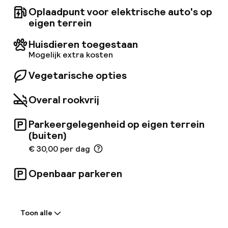
Restaurant Joelia. Alle kamers zijn voorzien van
Oplaadpunt voor elektrische auto's op
badjassen en slippers, en zowel gratis WiFi als
eigen terrein
high-speed internettoegang zijn beschikbaar.
Huisdieren toegestaan
Mogelijk extra kosten
Vegetarische opties
Overal rookvrij
Parkeergelegenheid op eigen terrein
(buiten)
€ 30,00 per dag
Openbaar parkeren
Welkom
Toon alle
Receptie: 24 uur geopend