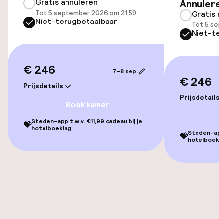
Gratis annuleren
Annuler
locatie
Tot 5 september 2026 om 21:59
Gratis 
Niet-terugbetaalbaar
Fietsverhuur
Tot 5 s
Niet-t
Toegankelijkheid
€ 246
7–8 sep.
€ 246
Overal rolstoeltoegankelijk
Prijsdetails
Prijsdetail
Boek kamer
Lift
Steden-app t.w.v. €11,99 cadeau bij je
💝
hotelboeking
Steden-app
💝
Kamers
hotelboek
Kamers voor rokers beschikbaar
Zwemmen & wellness