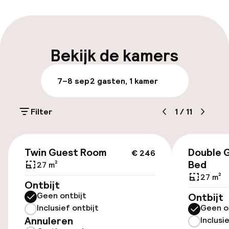
Laat uitchecken mogelijk
Meertalige medewerkers
Bekijk de kamers
Bagageruimte
7–8 sep
2 gasten, 1 kamer
Parkeren & mobiliteit
Filter
1
/
11
Parkeergelegenheid op eigen terrein
(buiten)
€ 246
€ 30,00 per dag
Twin Guest Room
Double 
€ 246
Bed
27 m²
Parkeerservice
27 m²
Ontbijt
Geen ontbijt
Ontbijt
Openbaar parkeren
Inclusief ontbijt
Geen o
Annuleren
Inclusi
Oplaadpunt elektrische auto op