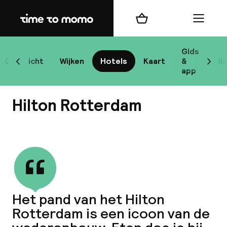
Home
Winkelmand
Menu
Ro
Gids
Overzicht
Wijken
Hotels
Kaart
&
Bl
Scroll naar links
Scrol
app
Best
Hilton Rotterdam
Bekijk alle
bes
Reis
Het pand van het Hilton
W
Rotterdam is een icoon van de
Mij