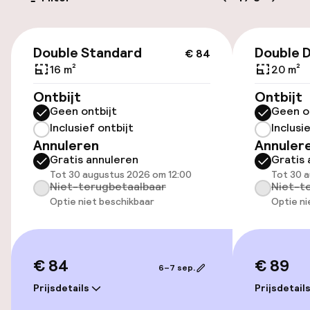
Fietsverhuur
€ 84
Double Standard
Double 
€ 84
Toegankelijkheid
16 m²
20 m²
Lift
Ontbijt
Ontbijt
Geen ontbijt
Geen o
Inclusief ontbijt
Inclusi
Zwemmen & wellness
Annuleren
Annuler
Gratis annuleren
Gratis 
Fitnessruimte / gym
Tot 30 augustus 2026 om 12:00
Tot 30 
Niet-terugbetaalbaar
Niet-t
Optie niet beschikbaar
Optie ni
Entertainment
Gratis wifi
€ 84
€ 89
6–7 sep.
TV lounge
Prijsdetails
Prijsdetail