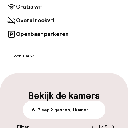
Gratis wifi
Overal rookvrij
Openbaar parkeren
Welkom
Toon alle
Receptie: 24 uur geopend
Bagageruimte
Parkeren & mobiliteit
Bekijk de kamers
Openbaar parkeren
6–7 sep
2 gasten, 1 kamer
Fietsenstalling
Filter
1
/
5