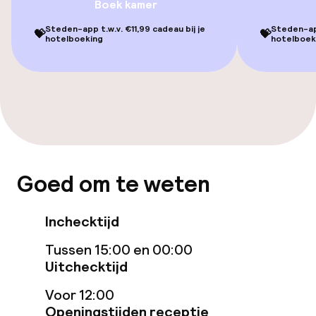
Boek kamer
Game-kamer
Steden-app t.w.v. €11,99 cadeau bij je
Steden-app
💝
💝
hotelboeking
hotelboek
Eet- en drinkgelegenheden
Restaurant
Bar
Schoonmaakvoorzieningen
Goed om te weten
Wasservice
Inchecktijd
Tussen 15:00 en 00:00
Zakelijke faciliteiten
Uitchecktijd
Conferentieruimte
Voor 12:00
Openingstijden receptie