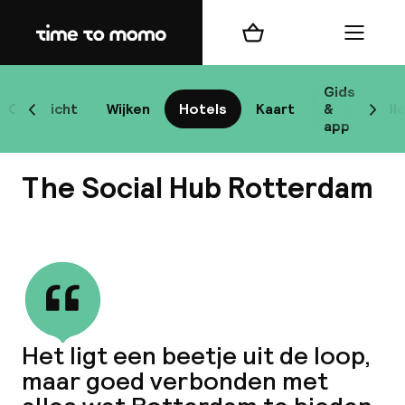
Home
Winkelmand
Menu
Ro
Gids
Overzicht
Wijken
Hotels
Kaart
&
Bl
Scroll naar links
Scrol
app
Best
The Social Hub Rotterdam
Bekijk alle
bes
Reis
Het ligt een beetje uit de loop,
W
maar goed verbonden met
Mij