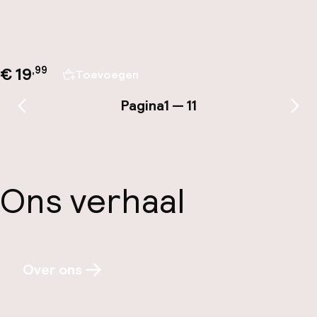
€ 19
,
99
Toevoegen
Pagina
1 — 11
Vorige pagina
Vol
Ons verhaal
Over ons